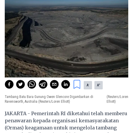
-
+
A
A
Tambang Batu Bara Gunung Owen Glencore Digambarkan di
(Reuters/Loren
Ravensworth, Australia (Reuters/Loren Elliott)
Elliott)
JAKARTA - Pemerintah RI diketahui telah memberu
penawaran kepada organisasi kemasyarakatan
(Ormas) keagamaan untuk mengelola tambang