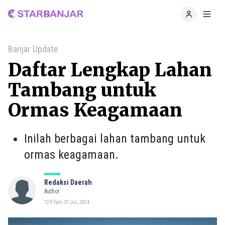
Home
Toggl
Banjar Update
Daftar Lengkap Lahan
Tambang untuk
Ormas Keagamaan
Inilah berbagai lahan tambang untuk
ormas keagamaan.
Redaksi Daerah
Author
12:07pm, 31 Jul, 2024