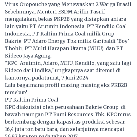
Virus Oropouche yang Menewaskan 2 Warga Brasil
Sebelumnya, Menteri ESDM Arifin Tasrif
mengatakan, bekas PKP2B yang disiapkan antara
lain yaitu PT Arutmin Indonesia, PT Kendilo Coal
Indonesia, PT Kaltim Prima Coal milik Grup
Bakrie, PT Adaro Energy Tbk milik Garibaldi ‘Boy’
Thohir, PT Multi Harapan Utama (MHU), dan PT
Kideco Jaya Agung.
"KPC, Arutmin, Adaro, MHU, Kendilo, yang satu lagi
Kideco dari Indika," ungkapnya saat ditemui di
kantornya pada Jumat, 7 Juni 2024.
Lalu bagaimana profil masing-masing eks PKB2B
tersebut?
PT Kaltim Prima Coal
KPC diakuisisi oleh perusahaan Bakrie Group, di
bawah naungan PT Bumi Resources Tbk. KPC terus
berkembang dengan kapasitas produksi sebesar
16,4 juta ton batu bara, dan selanjutnya mencapai
56,97 juta ton pada tahun 2017.