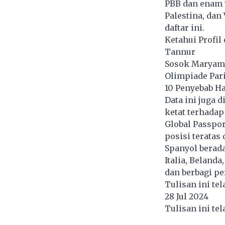
PBB dan enam 
Palestina, dan
daftar ini.
Ketahui Profi
Tannur
Sosok Maryam 
Olimpiade Par
10 Penyebab H
Data ini juga 
ketat terhada
Global Passpo
posisi teratas
Spanyol berada
Italia, Beland
dan berbagi pe
Tulisan ini te
28 Jul 2024
Tulisan ini te