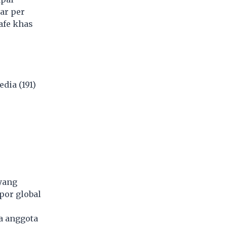
ar per
afe khas
dia (191)
yang
por
global
a anggota