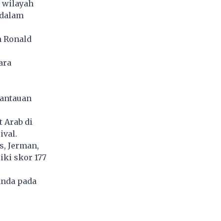
 wilayah
 dalam
n Ronald
ara
antauan
 Arab di
ival.
s, Jerman,
iki skor 177
anda pada