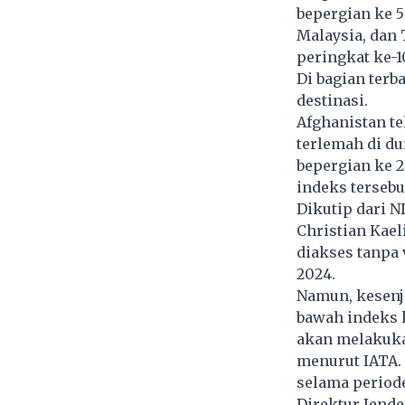
bepergian ke 5
Malaysia, dan 
peringkat ke-
Di bagian terb
destinasi.
Afghanistan t
terlemah di du
bepergian ke 
indeks tersebu
Dikutip dari N
Christian Kael
diakses tanpa 
2024.
Namun, kesenja
bawah indeks 
akan melakukan
menurut IATA. 
selama periode
Direktur Jend