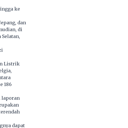
ingga ke
 Jepang, dan
mudian, di
 Selatan,
zi
 Listrik
lgia,
ntara
e 186
 laporan
erupakan
 terendah
ngnya dapat