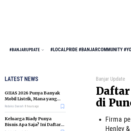
#LOCALPRIDE
#BANJARCOMMUNITY
#Y
#BANJARUPDATE
LATEST NEWS
Banjar Update
Daftar
GIIAS 2026 Punya Banyak
Mobil Listrik, Mana yang
di Pun
Cocok untuk Gaji Rp10 Juta?
Redaksi Daerah
8 hours ago
Firma pe
Keluarga Riady Punya
Bisnis Apa Saja? Ini Daftar
Henley & 
Kerajaan Usahanya