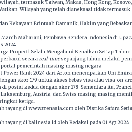
wilayah, termasuk Taiwan, Makau, Hong Kong, Kosovo,
 Vatikan. Wilayah yang telah dianeksasi tidak termasuk
l dan Kekayaan Erintuah Damanik, Hakim yang Bebaska
March Maharani, Pembawa Bendera Indonesia di Upac
is 2024
arga Properti Selalu Mengalami Kenaikan Setiap Tahun
diperbarui secara
real-time
sepanjang tahun melalui pem
p portal pemerintah masing-masing negara.
rt Power Rank 2024 dari Arton menempatkan Uni Emirat
 dengan skor 179 untuk akses bebas visa atau visa-on-arr
 di posisi kedua dengan skor 178. Sementara itu, Pranci
a, Luksemburg, Austria, dan Swiss masing-masing memil
ringkat ketiga.
lah tayang di
www.trenasia.com
oleh Distika Safara Seti
lah tayang di
balinesia.id
oleh Redaksi pada 01 Agt 2024