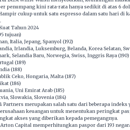
r penumpang kini rata-rata hanya sedikit di atas 6 dol
ampir cukup untuk satu espresso dalam satu hari di k
.
 Kuat Tahun 2024
95 tujuan)
man, Italia, Jepang, Spanyol (192)
landia, Irlandia, Luksemburg, Belanda, Korea Selatan, Swe
mark, Selandia Baru, Norwegia, Swiss, Inggris Raya (190)
rtugal (189)
ndia (188)
ublik Ceko, Hongaria, Malta (187)
kat (186)
huania, Uni Emirat Arab (185)
atvia, Slowakia, Slovenia (184)
& Partners merupakan salah satu dari beberapa indeks 
perusahaan keuangan untuk menentukan peringkat
pas
ingkat akses yang diberikan kepada pemegangnya.
 Arton Capital memperhitungkan paspor dari 193 negar