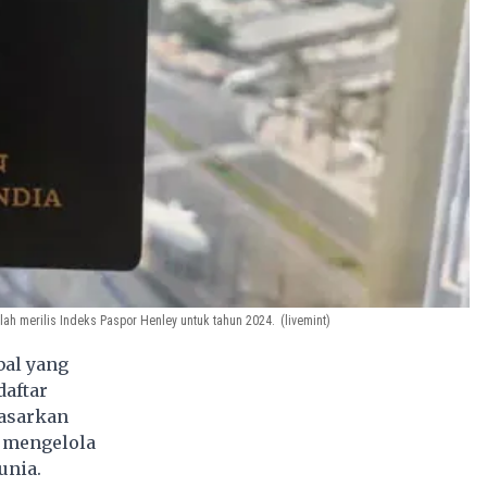
lah merilis Indeks Paspor Henley untuk tahun 2024.
(livemint)
bal yang
daftar
dasarkan
g mengelola
unia.