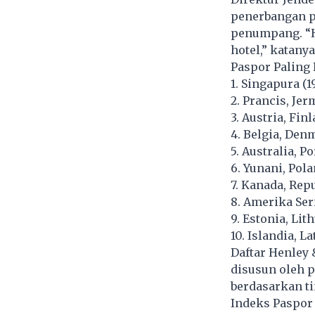
penerbangan pe
penumpang. “H
hotel,” katanya
Paspor Paling
1. Singapura (1
2. Prancis, Jer
3. Austria, Fin
4. Belgia, Den
5. Australia, Po
6. Yunani, Pola
7. Kanada, Rep
8. Amerika Seri
9. Estonia, Lit
10. Islandia, L
Daftar Henley 
disusun oleh 
berdasarkan t
Indeks Paspor