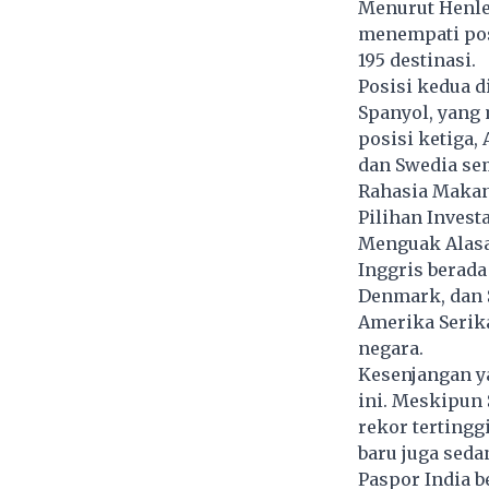
Menurut Henley
menempati pos
195 destinasi.
Posisi kedua di
Spanyol, yang 
posisi ketiga, 
dan Swedia sem
Rahasia Makan 
Pilihan Inves
Menguak Alasa
Inggris berada
Denmark, dan S
Amerika Serika
negara.
Kesenjangan y
ini. Meskipun 
rekor tertinggi
baru juga seda
Paspor India b