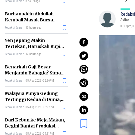
Redaksi Daerah
8 hours ago
Burhanuddin Abdullah
Redaksi
Kembali Masuk Bursa
Author
Gubernur BI, Ini Rekam
01:08pm, 0
Redaksi Daerah
10 hours ago
Jejaknya
Yen Jepang Makin
Tertekan, Haruskah Rupiah
Ikut Khawatir?
Redaksi Daerah
12 hours ago
Benarkah Gaji Besar
Menjamin Bahagia? Simak
Penjelasan Ilmu Ekonomi
Redaksi Daerah
05 Aug 2026 - 06:36PM
Malaysia Punya Gedung
Tertinggi Kedua di Dunia,
Ini Daftar Lengkap 2026
Redaksi Daerah
05 Aug 2026 - 05:27PM
Dari Kebun ke Meja Makan,
Begini Rantai Produksi
Sawit di Indonesia
Redaksi Daerah
05 Aug 2026 - 04:31PM