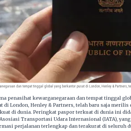
negaraan dan tempat tinggal global yang berkantor pusat di London, Henley & Partners, te
ma penasihat kewarganegaraan dan tempat tinggal glo
t di London, Henley & Partners, telah baru saja merilis 
kuat di dunia. Peringkat paspor terkuat di dunia ini di
 Asosiasi Transportasi Udara Internasional (IATA), yan
ormasi perjalanan terlengkap dan terakurat di seluruh d