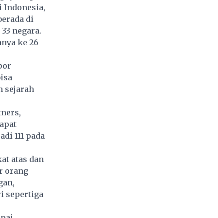
i Indonesia,
berada di
33 negara.
anya ke 26
por
isa
m sejarah
tners,
dapat
adi 111 pada
at atas dan
r orang
gan,
i sepertiga
apai