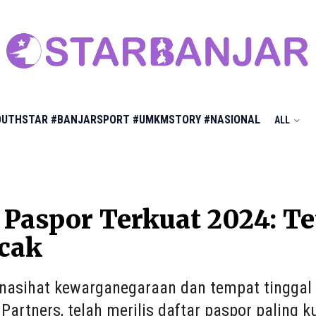
OUTHSTAR
#BANJARSPORT
#UMKMSTORY
#NASIONAL
ALL
 Paspor Terkuat 2024: T
cak
nasihat kewarganegaraan dan tempat tinggal g
Partners, telah merilis daftar paspor paling k