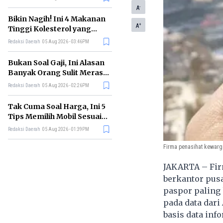
-
A
Bikin Nagih! Ini 4 Makanan
+
A
Tinggi Kolesterol yang
Sebaiknya Dikurangi
Redaksi Daerah
05 Aug 2026 - 03:46PM
Bukan Soal Gaji, Ini Alasan
Banyak Orang Sulit Merasa
Cukup
Redaksi Daerah
05 Aug 2026 - 02:26PM
Tak Cuma Soal Harga, Ini 5
Tips Memilih Mobil Sesuai
Kebutuhan
Redaksi Daerah
05 Aug 2026 - 01:39PM
Firma penasihat kewarga
JAKARTA – Fir
berkantor pusa
paspor paling 
pada data dari
basis data inf