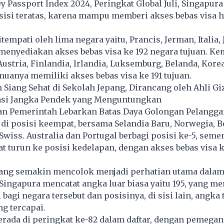
 Passport Index 2024, Peringkat Global Juli,
Singapura
isi teratas, karena mampu memberi akses bebas visa h
tempati oleh lima negara yaitu, Prancis, Jerman, Italia,
menyediakan akses bebas visa ke 192 negara tujuan. Ke
Austria, Finlandia, Irlandia, Luksemburg, Belanda, Korea
uanya memiliki akses bebas visa ke 191 tujuan.
Siang Sehat di Sekolah Jepang, Dirancang oleh Ahli Gi
tasi Jangka Pendek yang Menguntungkan
n Pemerintah Lebarkan Batas Daya Golongan Pelanggan
 di posisi keempat, bersama Selandia Baru, Norwegia, Be
wiss. Australia dan Portugal berbagi posisi ke-5, seme
t turun ke posisi kedelapan, dengan akses bebas visa k
ang semakin mencolok menjadi perhatian utama dalam
Singapura mencatat angka luar biasa yaitu 195, yang m
 bagi negara tersebut dan posisinya, di sisi lain, angka
ng tercapai.
erada di peringkat ke-82 dalam daftar, dengan pemega