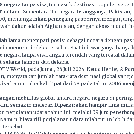
8 negara tanpa visa, termasuk destinasi populer sepert
Thailand. Sementara itu, negara tetangganya, Pakistan, 
100, memungkinkan pemegang paspornya mengunjungi 
awah daftar adalah Afghanistan, dengan akses mudah h
elah lama menempati posisi sebagai negara dengan pas
nia menurut indeks tersebut. Saat ini, warganya hanya b
26 negara tanpa
visa
, angka terendah yang tercatat dala
t selama hampir dua dekade.
DTV World, pada Jumat, 26 Juli 2024, Ketua Henley & Par
in, menyatakan jumlah rata-rata destinasi global yang 
visa hampir dua kali lipat dari 58 pada tahun 2006 menj
ngan mobilitas global antara negara-negara di peringk
kini semakin melebar. Diperkirakan hampir lima milia
 perjalanan udara tahun ini, melalui 39 juta penerban
Namun, biaya riil perjalanan udara telah turun lebih dar
 tersebut.
eral IATA Willie Walsh menyebutkan, keuntungan mask