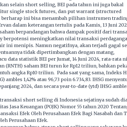
kan selain short selling, BEI pada tahun ini juga bakal
tur single stock futures, dan put warrant (structured
 berharap ini bisa menambah pilihan instrumen tradin
 Irvan dalam keterangan tertulis pada Kamis, 13 Juni 20
 saham berpandangan bahwa dampak positif dari transa
ay berpotensi meningkatkan nilai transaksi perdaganga
ir ini menipis. Namun negatifnya, akan terjadi gagal se
tentuannya tidak dipertimbangkan dengan matang,
 data statistik BEI per Jumat, 14 Juni 2024, rata-rata ni
an (RNTH) saham BEI turun ke Rp12 triliun, bahkan peka
tuh angka Rp10 triliun. Pada saat yang sama, Indeks 
) ambles 1,42% atau 96,73 poin 6.734,83. IHSG menyentu
panjang 2024, dan secara year-to-date (ytd) IHSG amble
 transaksi short selling di Indonesia sejatinya sudah di
itas Jasa Keuangan (POJK) Nomor 55 tahun 2020 Tentan
ansaksi Efek Oleh Perusahaan Efek Bagi Nasabah dan 
Oleh Perusahaan Efek.
nganggap bahwa aturan short selling yang sekarang k