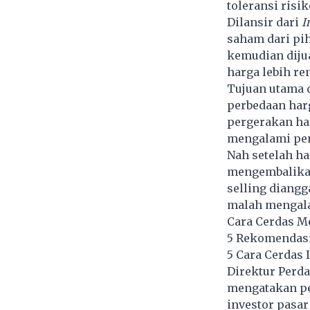
toleransi risik
Dilansir dari
I
saham dari pih
kemudian diju
harga lebih re
Tujuan utama d
perbedaan harg
pergerakan ha
mengalami pe
Nah setelah ha
mengembalikann
selling diangg
malah mengal
Cara Cerdas Me
5 Rekomendasi
5 Cara Cerdas 
Direktur Perd
mengatakan pe
investor pasar