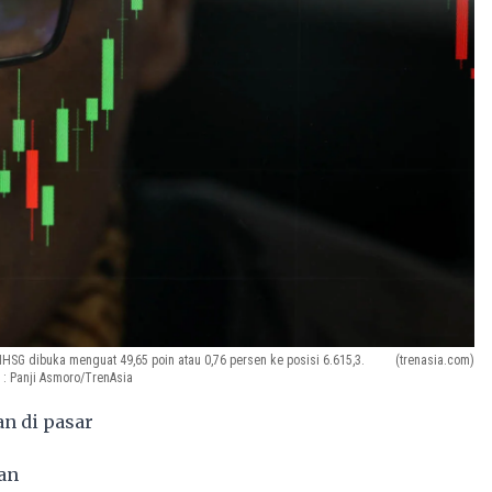
IHSG dibuka menguat 49,65 poin atau 0,76 persen ke posisi 6.615,3.
(trenasia.com)
 : Panji Asmoro/TrenAsia
an di pasar
an