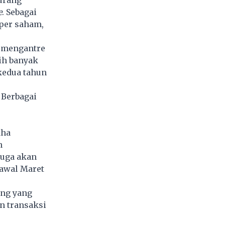
e
. Sebagai
 per saham,
s mengantre
bih banyak
kedua tahun
 Berbagai
dha
n
juga akan
 awal Maret
ing yang
an transaksi