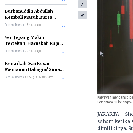
-
A
Burhanuddin Abdullah
+
A
Kembali Masuk Bursa
Gubernur BI, Ini Rekam
Redaksi Daerah
18 hours ago
Jejaknya
Yen Jepang Makin
Tertekan, Haruskah Rupiah
Ikut Khawatir?
Redaksi Daerah
20 hours ago
Benarkah Gaji Besar
Menjamin Bahagia? Simak
Penjelasan Ilmu Ekonomi
Redaksi Daerah
05 Aug 2026 - 06:36PM
Karyawan mengamati perg
Sementara itu kelompok 
JAKARTA – Shor
saham ketika 
dimilikinya. S