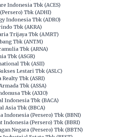
re Indonesia Tbk (ACES)
(Persero) Tbk (ADHI)
gy Indonesia Tbk (ADRO)
indo Tbk (AKRA)
aria Trijaya Tbk (AMRT)
bang Tbk (ANTM)
ramulia Tbk (ARNA)
hia Tbk (ASGR)
national Tbk (ASII)
ukses Lestari Tbk (ASLC)
 Realty Tbk (ASRI)
 Armada Tbk (ASSA)
Indonusa Tbk (AXIO)
al Indonesia Tbk (BACA)
al Asia Tbk (BBCA)
 Indonesia (Persero) Tbk (BBNI)
 Indonesia (Persero) Tbk (BBRI)
gan Negara (Persero) Tbk (BBTN)
r Industrial Estate Tbk (BEST)