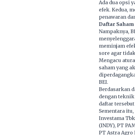
Ada dua opsi 
efek. Kedua, m
penawaran dan
Daftar Saha
Nampaknya, BE
menyelengga
meminjam efek.
sore agar tidak
Mengacu aturan
saham yang ak
diperdagangka
BEI.
Berdasarkan da
dengan teknik 
daftar tersebu
Sementara itu,
Investama Tbk 
(INDY), PT PAM
PT Astra Agro 