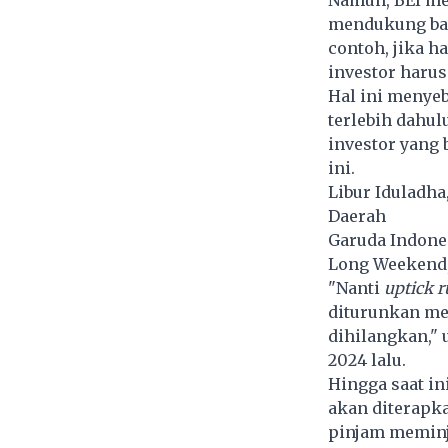
mendukung bag
contoh, jika 
investor harus
Hal ini menye
terlebih dahul
investor yang 
ini.
Libur Iduladha
Daerah
Garuda Indone
Long Weekend,
"Nanti
uptick r
diturunkan men
dihilangkan," 
2024 lalu.
Hingga saat in
akan diterapka
pinjam meminj