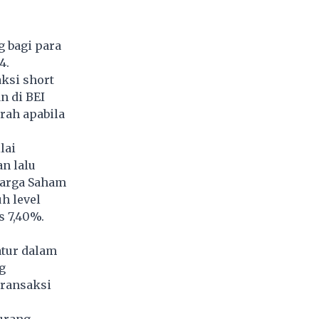
g bagi para
24.
ksi short
n di BEI
rah apabila
lai
n lalu
Harga Saham
h level
s 7,40%.
atur dalam
g
Transaksi
urang