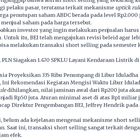
i pelaku pasar, terutama terkait mekanisme
uptick rul
harga penutupan saham ABDC berada pada level Rp2.000
 menjual saham pada harga tersebut.
babkan investor yang ingin melakukan penjualan haru
u. Untuk itu, BEI telah mengajukan revisi beleid agar le
bisa melakukan transaksi short selling pada semester 
, PLN Siagakan 1.470 SPKLU Layani Kendaraan Listrik di
sia Proyeksikan 335 Ribu Penumpang di Libur Iduladha
 Ini Rekomendasi Kegiatan Mengisi Waktu Libur Idula
ule
dihilangkan, nilai jaminan awal dari Rp200 juta aka
jadi Rp50 juta. Aturan minimal aset di atas Rp1 miliar 
ucap Direktur Pengembangan BEI, Jeffrey Hendrik pada
i, belum ada kejelasan mengenai mekanisme short sell
n. Saat ini, transaksi short selling sangat terkait deng
am efek.