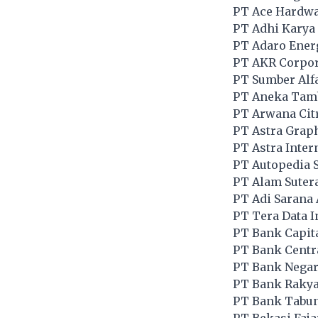
PT Ace Hardwa
PT Adhi Karya 
PT Adaro Ener
PT AKR Corpor
PT Sumber Alf
PT Aneka Tam
PT Arwana Cit
PT Astra Grap
PT Astra Inter
PT Autopedia S
PT Alam Sutera
PT Adi Sarana
PT Tera Data 
PT Bank Capit
PT Bank Centr
PT Bank Negara
PT Bank Rakyat
PT Bank Tabun
PT Bekasi Faja