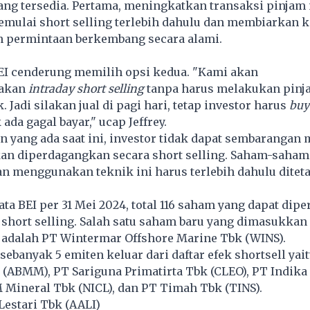
yang tersedia. Pertama, meningkatkan transaksi pinja
emulai short selling terlebih dahulu dan membiarkan 
 permintaan berkembang secara alami.
m
I cenderung memilih opsi kedua. "Kami akan
rakan
intraday short selling
tanpa harus melakukan pinj
 Jadi silakan jual di pagi hari, tetap investor harus
buy
 ada gagal bayar," ucap Jeffrey.
 yang ada saat ini, investor tidak dapat sembarangan
an diperdagangkan secara short selling. Saham-saham
n menggunakan teknik ini harus terlebih dahulu ditet
ta BEI per 31 Mei 2024, total 116 saham yang dapat di
short selling. Salah satu saham baru yang dimasukkan
t adalah PT Wintermar Offshore Marine Tbk (WINS).
 sebanyak 5 emiten keluar dari daftar efek shortsell ya
(ABMM), PT Sariguna Primatirta Tbk (CLEO), PT Indika
 Mineral Tbk (NICL), dan PT Timah Tbk (TINS).
Lestari Tbk (AALI)