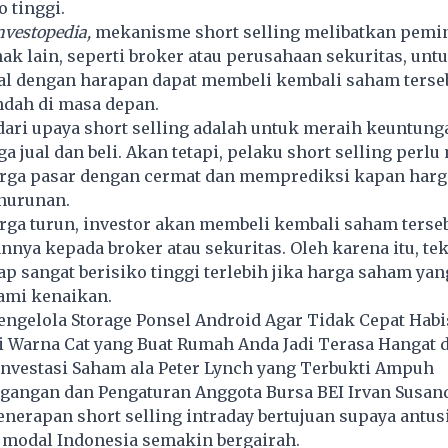
o tinggi.
nvestopedia,
mekanisme short selling melibatkan pemi
ak lain, seperti broker atau perusahaan sekuritas, unt
al dengan harapan dapat membeli kembali saham terse
ndah di masa depan.
ari upaya short selling adalah untuk meraih keuntung
a jual dan beli. Akan tetapi, pelaku short selling perl
rga pasar dengan cermat dan memprediksi kapan harg
nurunan.
rga turun, investor akan membeli kembali saham terse
ya kepada broker atau sekuritas. Oleh karena itu, te
ap sangat berisiko tinggi terlebih jika harga saham yang
ami kenaikan.
ngelola Storage Ponsel Android Agar Tidak Cepat Habi
 Warna Cat yang Buat Rumah Anda Jadi Terasa Hangat
Investasi Saham ala Peter Lynch yang Terbukti Ampuh
agangan dan Pengaturan Anggota Bursa BEI Irvan Susan
nerapan short selling intraday bertujuan supaya antu
 modal Indonesia semakin bergairah.