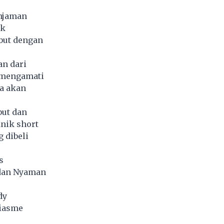
njaman
uk
but dengan
an dari
u mengamati
a akan
but dan
knik short
 dibeli
s
 dan Nyaman
dy
siasme