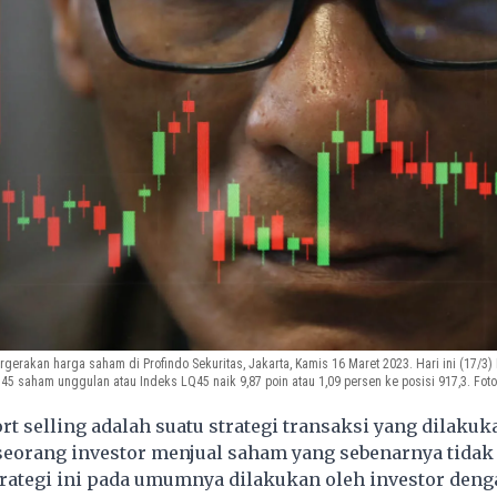
erakan harga saham di Profindo Sekuritas, Jakarta, Kamis 16 Maret 2023. Hari ini (17/3) 
45 saham unggulan atau Indeks LQ45 naik 9,87 poin atau 1,09 persen ke posisi 917,3. Foto
t selling adalah suatu strategi transaksi yang dilakuk
seorang investor menjual saham yang sebenarnya tidak
trategi ini pada umumnya dilakukan oleh investor deng