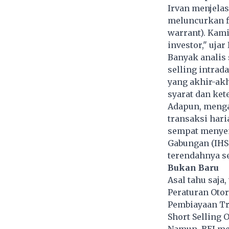
Irvan menjelas
meluncurkan fi
warrant). Kami
investor," ujar
Banyak analis
selling intrad
yang akhir-akh
syarat dan ke
Adapun, mengacu
transaksi hari
sempat menyen
Gabungan (IHSG
terendahnya se
Bukan Baru
Asal tahu saja,
Peraturan Otor
Pembiayaan Tr
Short Selling 
Namun, BEI me