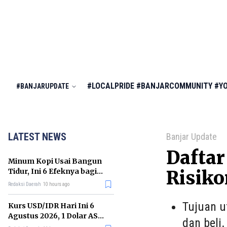
#LOCALPRIDE
#BANJARCOMMUNITY
#Y
#BANJARUPDATE
LATEST NEWS
Banjar Update
Daftar
Minum Kopi Usai Bangun
Tidur, Ini 6 Efeknya bagi
Risik
Kesehatan Tubuh
Redaksi Daerah
10 hours ago
Tujuan u
Kurs USD/IDR Hari Ini 6
Agustus 2026, 1 Dolar AS
dan beli
Kini Berapa Rupiah?