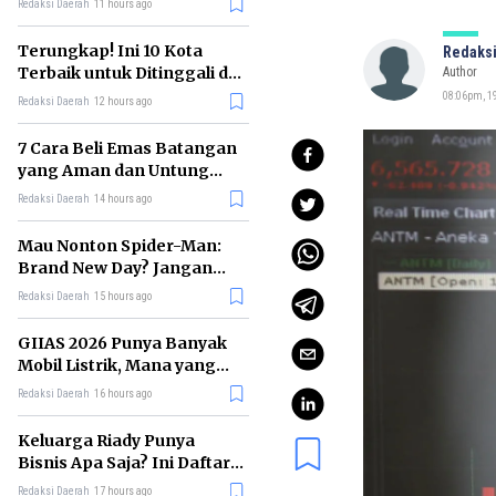
Redaksi Daerah
11 hours ago
Terungkap! Ini 10 Kota
Redaksi
Terbaik untuk Ditinggali di
Author
Dunia Tahun 2026
08:06pm, 1
Redaksi Daerah
12 hours ago
7 Cara Beli Emas Batangan
yang Aman dan Untung
untuk Pemula
Redaksi Daerah
14 hours ago
Mau Nonton Spider-Man:
Brand New Day? Jangan
Lewatkan 6 Film Penting
Redaksi Daerah
15 hours ago
Ini
GIIAS 2026 Punya Banyak
Mobil Listrik, Mana yang
Cocok untuk Gaji Rp10 Juta?
Redaksi Daerah
16 hours ago
Keluarga Riady Punya
Bisnis Apa Saja? Ini Daftar
Kerajaan Usahanya
Redaksi Daerah
17 hours ago