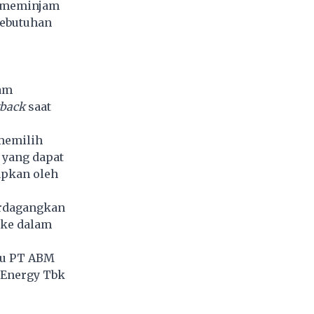
m meminjam
kebutuhan
am
back
saat
 memilih
 yang dapat
apkan oleh
perdagangkan
 ke dalam
itu PT ABM
 Energy Tbk