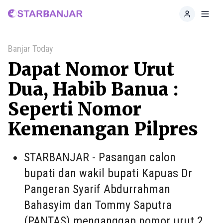
Home
Toggl
Banjar Today
Dapat Nomor Urut
Dua, Habib Banua :
Seperti Nomor
Kemenangan Pilpres
STARBANJAR - Pasangan calon
bupati dan wakil bupati Kapuas Dr
Pangeran Syarif Abdurrahman
Bahasyim dan Tommy Saputra
(PANTAS) menganggap nomor urut 2