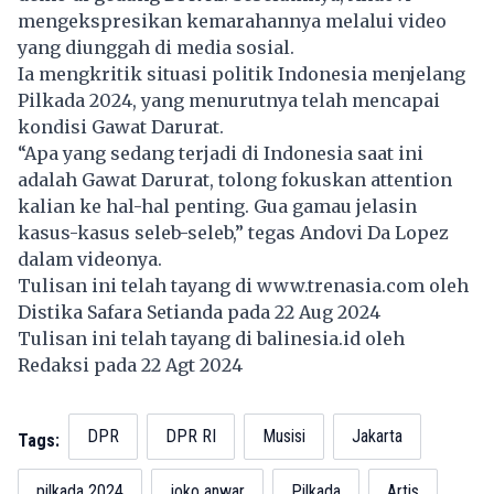
mengekspresikan kemarahannya melalui video
yang diunggah di media sosial.
Ia mengkritik situasi politik Indonesia menjelang
Pilkada 2024, yang menurutnya telah mencapai
kondisi Gawat Darurat.
“Apa yang sedang terjadi di Indonesia saat ini
adalah Gawat Darurat, tolong fokuskan attention
kalian ke hal-hal penting. Gua gamau jelasin
kasus-kasus seleb-seleb,” tegas Andovi Da Lopez
dalam videonya.
Tulisan ini telah tayang di
www.trenasia.com
oleh
Distika Safara Setianda pada 22 Aug 2024
Tulisan ini telah tayang di
balinesia.id
oleh
Redaksi pada 22 Agt 2024
DPR
DPR RI
Musisi
Jakarta
Tags:
pilkada 2024
joko anwar
Pilkada
Artis