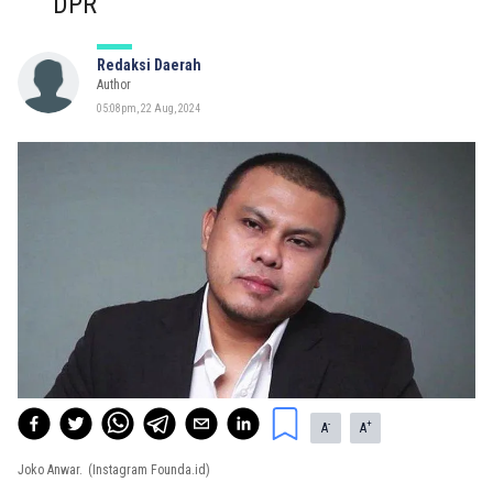
DPR
Redaksi Daerah
Author
05:08pm, 22 Aug, 2024
-
+
A
A
Joko Anwar.
(Instagram Founda.id)