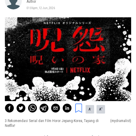
Author
01:06pm, 12 Jun, 2026
-
+
A
A
3 Rekomendasi Serial dan Film Horor Jepang-Korea, Tayang di
(mydramalist)
Netflix!