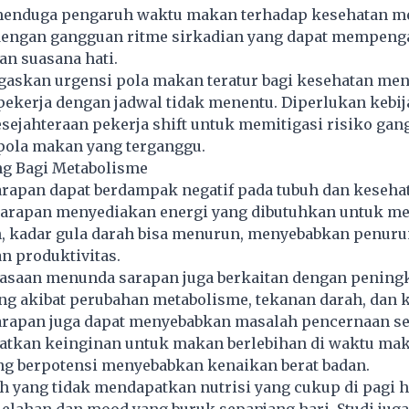
 menduga pengaruh waktu makan terhadap kesehatan m
engan gangguan ritme sirkadian yang dapat mempeng
n suasana hati.
gaskan urgensi pola makan teratur bagi kesehatan men
pekerja dengan jadwal tidak menentu. Diperlukan kebi
ejahteraan pekerja shift untuk memitigasi risiko gan
 pola makan yang terganggu.
ng Bagi Metabolisme
rapan dapat berdampak negatif pada tubuh dan keseha
Sarapan menyediakan energi yang dibutuhkan untuk me
, kadar gula darah bisa menurun, menyebabkan penur
n produktivitas.
biasaan menunda sarapan juga berkaitan dengan pening
ng akibat perubahan metabolisme, tekanan darah, dan k
rapan juga dapat menyebabkan masalah pencernaan se
atkan keinginan untuk makan berlebihan di waktu ma
ang berpotensi menyebabkan kenaikan berat badan.
buh yang tidak mendapatkan nutrisi yang cukup di pagi h