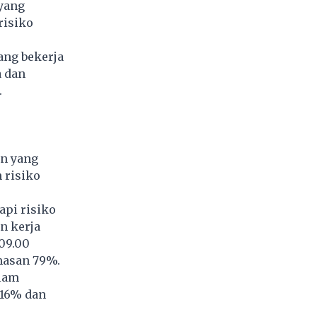
 yang
risiko
ang bekerja
a dan
.
en yang
 risiko
api risiko
n kerja
09.00
masan 79%.
lam
 16% dan