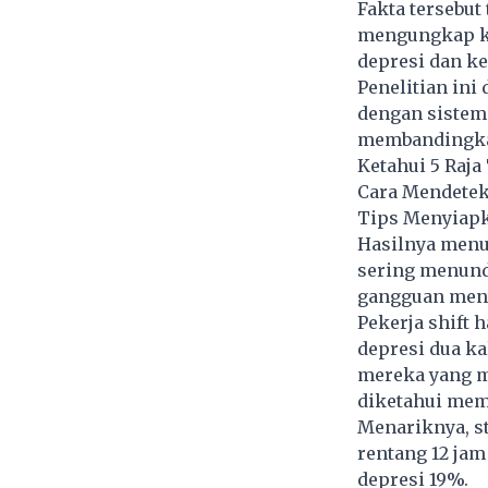
Fakta tersebut
mengungkap k
depresi dan k
Penelitian ini
dengan sistem 
membandingkan
Ketahui 5 Raja
Cara Mendetek
Tips Menyiapk
Hasilnya menu
sering menund
gangguan ment
Pekerja shift
depresi dua ka
mereka yang ma
diketahui mem
Menariknya, s
rentang 12 ja
depresi 19%.