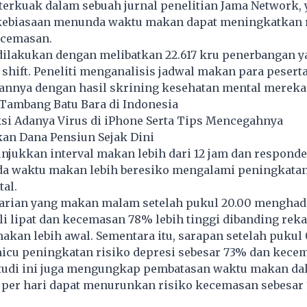
 terkuak dalam sebuah jurnal penelitian Jama Network,
ebiasaan menunda waktu makan dapat meningkatkan 
ecemasan.
 dilakukan dengan melibatkan 22.617 kru penerbangan y
shift. Peneliti menganalisis jadwal makan para pesert
nya dengan hasil skrining kesehatan mental mereka
 Tambang Batu Bara di Indonesia
si Adanya Virus di iPhone Serta Tips Mencegahnya
an Dana Pensiun Sejak Dini
njukkan interval makan lebih dari 12 jam dan respond
a waktu makan lebih beresiko mengalami peningkatan
al.
 harian yang makan malam setelah pukul 20.00 menghad
li lipat dan kecemasan 78% lebih tinggi dibanding reka
kan lebih awal. Sementara itu, sarapan setelah pukul 
icu peningkatan risiko depresi sebesar 73% dan kece
tudi ini juga mengungkap pembatasan waktu makan da
m per hari dapat menurunkan risiko kecemasan sebesar