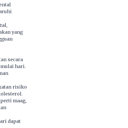
ental
aruhi
tal,
jakan yang
gguan
tan secara
mulai hari.
unan
katan risiko
olesterol.
perti maag,
kan
ari dapat