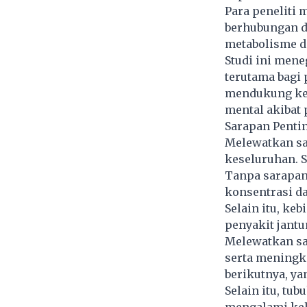
Para peneliti
berhubungan d
metabolisme da
Studi ini mene
terutama bagi 
mendukung kes
mental akibat
Sarapan Penti
Melewatkan sa
keseluruhan. 
Tanpa sarapan
konsentrasi da
Selain itu, ke
penyakit jantu
Melewatkan sa
serta meningk
berikutnya, y
Selain itu, tu