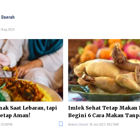
 Daerah
9 Aug, 2024
ak Saat Lebaran, tapi
Imlek Sehat Tetap Makan 
Tetap Aman!
Begini 6 Cara Makan Tanp
Kolesterol
 - 02:08PM
Redaksi Daerah
30 Jan 2025 - 08:27AM