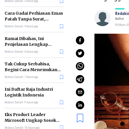
Redaksi Daerah
3 hours ago
Cara Gadai Perhiasan Emas
Redaksi
Patah Tanpa Surat,
Author
Ternyata Tetap Bisa!
09:08am, 0
Redaksi Daerah
4 hours ago
Ramai Dibahas, Ini
Penjelasan Lengkap
tentang Konsep Kabinet
Redaksi Daerah
6 hours ago
Bayangan
Tak Cukup Serbabisa,
Begini Cara Menemukan
'Spike' agar CV Dilirik HR
Redaksi Daerah
7 hours ago
Ini Daftar Raja Industri
Logistik Indonesia
Redaksi Daerah
9 hours ago
Eks Product Leader
Microsoft Ungkap Sosok
yang Paling Cocok
Redaksi Daerah
10 hours ago