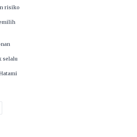
 risiko
emilih
onan
 selalu
Hatami
4