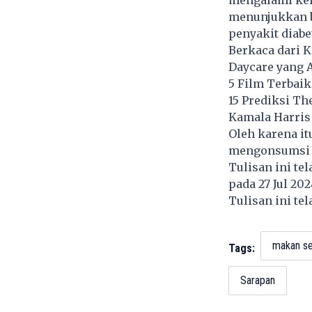
mengalami kel
menunjukkan b
penyakit diabet
Berkaca dari K
Daycare yang
5 Film Terbai
15 Prediksi T
Kamala Harris
Oleh karena it
mengonsumsi s
Tulisan ini te
pada 27 Jul 20
Tulisan ini te
makan se
Tags:
Sarapan