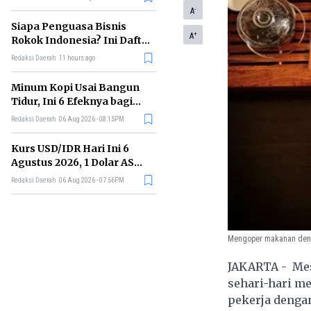
Memimpin di Era AI
-
A
Siapa Penguasa Bisnis
+
A
Rokok Indonesia? Ini Daftar
Perusahaan Terbesarnya
Redaksi Daerah
11 hours ago
Minum Kopi Usai Bangun
Tidur, Ini 6 Efeknya bagi
Kesehatan Tubuh
Redaksi Daerah
06 Aug 2026 - 08:15PM
Kurs USD/IDR Hari Ini 6
Agustus 2026, 1 Dolar AS
Kini Berapa Rupiah?
Redaksi Daerah
06 Aug 2026 - 07:56PM
Mengoper makanan deng
JAKARTA - Mesk
sehari-hari me
pekerja dengan