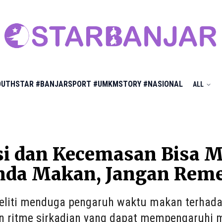
OUTHSTAR
#BANJARSPORT
#UMKMSTORY
#NASIONAL
ALL
si dan Kecemasan Bisa 
da Makan, Jangan Rem
eliti menduga pengaruh waktu makan terhad
 ritme sirkadian yang dapat mempengaruhi m