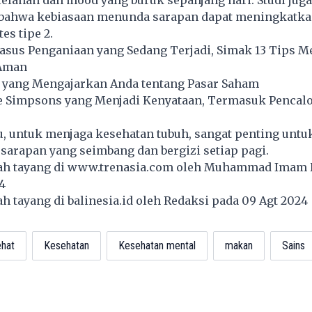
elahan dan mood yang buruk sepanjang hari. Studi juga
ahwa kebiasaan menunda sarapan dapat meningkatkan
es tipe 2.
asus Penganiaan yang Sedang Terjadi, Simak 13 Tips M
 Aman
k yang Mengajarkan Anda tentang Pasar Saham
he Simpsons yang Menjadi Kenyataan, Termasuk Pencal
u, untuk menjaga kesehatan tubuh, sangat penting untuk
arapan yang seimbang dan bergizi setiap pagi.
lah tayang di
www.trenasia.com
oleh Muhammad Imam 
24
lah tayang di
balinesia.id
oleh Redaksi pada 09 Agt 202
hat
Kesehatan
Kesehatan mental
makan
Sains