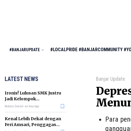
#LOCALPRIDE
#BANJARCOMMUNITY
#Y
#BANJARUPDATE
LATEST NEWS
Banjar Update
Depre
Ironis! Lulusan SMK Justru
Jadi Kelompok
Menun
Pengangguran Terbanyak
Redaksi Daerah
an hour ago
di RI
Para pen
Kenal Lebih Dekat dengan
Feri Amsari, Penggagas
gangguan
Kabinet Bayangan