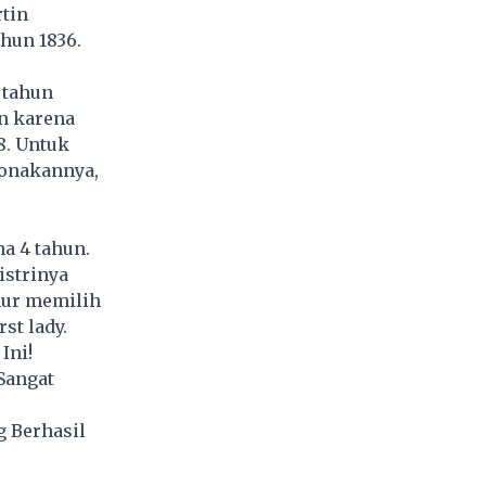
tin
hun 1836.
 tahun
n karena
8. Untuk
ponakannya,
a 4 tahun.
istrinya
hur memilih
st lady.
Ini!
Sangat
g Berhasil