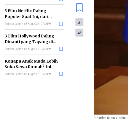
5 Film Netflix Paling
Populer Saat Ini, dari
Thriller hingga Drama Seru
-
A
Redaksi Daerah
03 Aug 2026 - 07:36PM
+
A
3 Film Hollywood Paling
Dinanti yang Tayang di
Bioskop Agustus 2026
Redaksi Daerah
03 Aug 2026 - 06:20PM
Kenapa Anak Muda Lebih
Suka Sewa Rumah? Ini
Faktor Pemicunya
Redaksi Daerah
03 Aug 2026 - 05:38PM
Presiden Rusia Vladimir