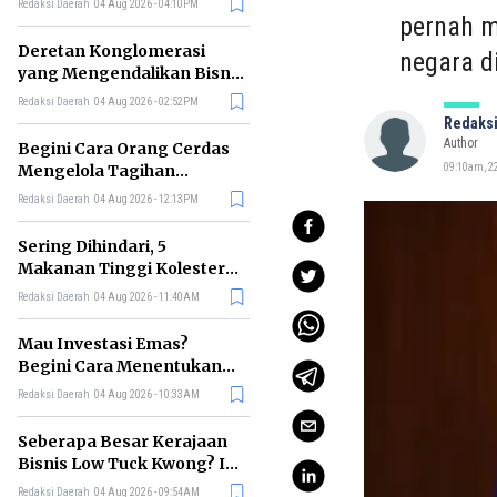
Redaksi Daerah
04 Aug 2026 - 04:10PM
pernah m
Deretan Konglomerasi
negara d
yang Mengendalikan Bisnis
Media Nasional, Siapa Saja?
Redaksi Daerah
04 Aug 2026 - 02:52PM
Redaksi
Author
Begini Cara Orang Cerdas
Mengelola Tagihan
09:10am, 22
Bulanan agar Bebas Telat
Redaksi Daerah
04 Aug 2026 - 12:13PM
Bayar
Sering Dihindari, 5
Makanan Tinggi Kolesterol
Ini Ternyata Menyehatkan
Redaksi Daerah
04 Aug 2026 - 11:40AM
Tubuh
Mau Investasi Emas?
Begini Cara Menentukan
Waktu Terbaik untuk
Redaksi Daerah
04 Aug 2026 - 10:33AM
Membelinya
Seberapa Besar Kerajaan
Bisnis Low Tuck Kwong? Ini
Pohon Usaha Pemilik BYAN
Redaksi Daerah
04 Aug 2026 - 09:54AM