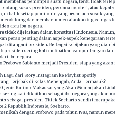
t membahas pemimpin suatu negara, tentu tidak terlep
tentang sosok presiden, perdana menteri, atau kepala
, di balik setiap pemimpin yang besar, ada sosok yang
 mendukung dan membantu menjalankan tugas-tugas k
siden atau ibu negara.
ra tidak dijelaskan dalam konstitusi Indonesia. Namun
an peran penting dalam aspek-aspek kenegaraan tert
apat ditangani presiden. Berbagai kebijakan yang diambi
eh presiden sering kali melibatkan campur tangan dan
ari ibu negara.
n Prabowo Subianto menjadi Presiden, siapa yang akan 
Lagu dari Story Instagram ke Playlist Spotify
rang Terjebak di Kelas Menengah, Anda Termasuk?
0 Jenis Kuliner Makassar yang Akan Memanjakan Lida
o sering kali dikaitkan sebagai ibu negara yang akan
to sebagai presiden. Titiek Soeharto sendiri merupaka
ke-2 Republik Indonesia, Soeharto.
 menikah dengan Prabowo pada tahun 1983, namun mer