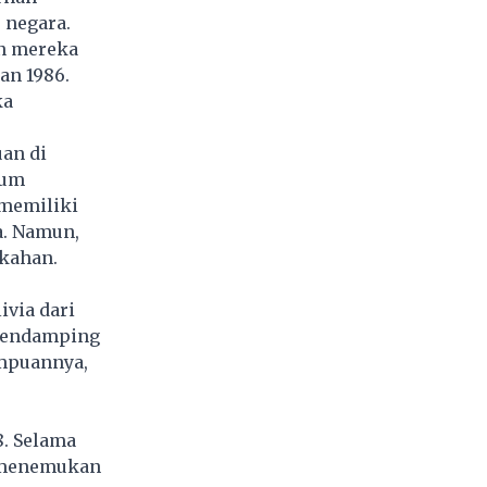
 negara.
an mereka
an 1986.
ka
an di
lum
 memiliki
a. Namun,
ikahan.
ivia dari
 pendamping
empuannya,
8. Selama
m menemukan