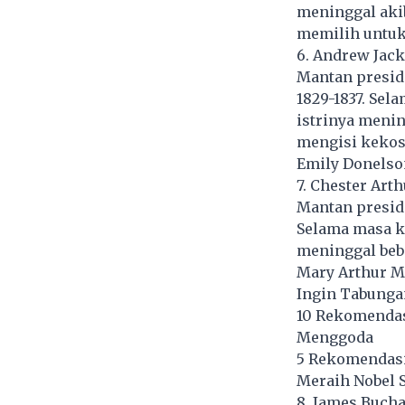
meninggal aki
memilih untuk 
6. Andrew Jack
Mantan preside
1829-1837. Se
istrinya menin
mengisi kekos
Emily Donelso
7. Chester Art
Mantan preside
Selama masa k
meninggal bebe
Mary Arthur Mc
Ingin Tabunga
10 Rekomendas
Menggoda
5 Rekomendasi 
Meraih Nobel S
8. James Bucha