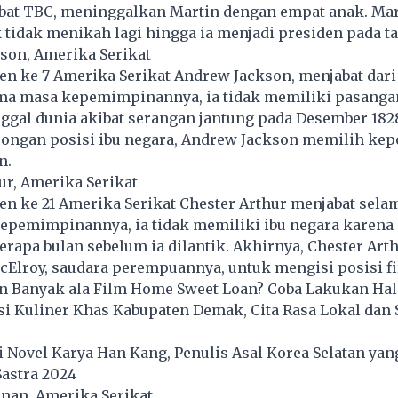
bat TBC, meninggalkan Martin dengan empat anak. Mar
tidak menikah lagi hingga ia menjadi presiden pada ta
son, Amerika Serikat
n ke-7 Amerika Serikat Andrew Jackson, menjabat dari
lama masa kepemimpinannya, ia tidak memiliki pasanga
ggal dunia akibat serangan jantung pada Desember 182
ongan posisi ibu negara, Andrew Jackson memilih ke
n.
hur, Amerika Serikat
n ke 21 Amerika Serikat Chester Arthur menjabat selam
epemimpinannya, ia tidak memiliki ibu negara karena 
rapa bulan sebelum ia dilantik. Akhirnya, Chester Art
Elroy, saudara perempuannya, untuk mengisi posisi fir
n Banyak ala Film Home Sweet Loan? Coba Lakukan Hal 
i Kuliner Khas Kabupaten Demak, Cita Rasa Lokal dan 
Novel Karya Han Kang, Penulis Asal Korea Selatan yan
astra 2024
nan, Amerika Serikat