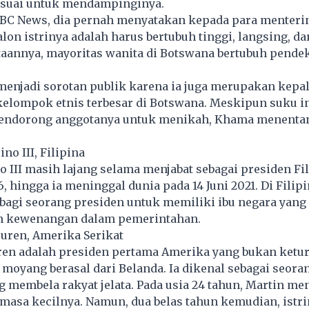
esuai untuk mendampinginya.
ABC News, dia pernah menyatakan kepada para menterin
lon istrinya adalah harus bertubuh tinggi, langsing, da
aannya, mayoritas wanita di Botswana bertubuh pende
menjadi sorotan publik karena ia juga merupakan kepa
elompok etnis terbesar di Botswana. Meskipun suku i
mendorong anggotanya untuk menikah, Khama menentan
no III, Filipina
 III masih lajang selama menjabat sebagai presiden Fil
, hingga ia meninggal dunia pada 14 Juni 2021. Di Filipi
bagi seorang presiden untuk memiliki ibu negara yang
n kewenangan dalam pemerintahan.
Buren, Amerika Serikat
ren adalah presiden pertama Amerika yang bukan ketu
 moyang berasal dari Belanda. Ia dikenal sebagai seora
 membela rakyat jelata. Pada usia 24 tahun, Martin me
masa kecilnya. Namun, dua belas tahun kemudian, istri