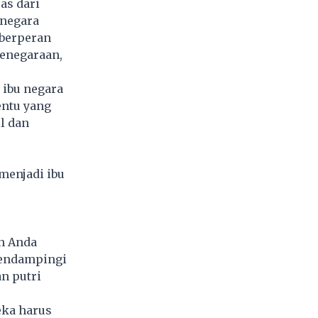
as dari
 negara
 berperan
enegaraan,
,
ibu negara
entu yang
l dan
menjadi ibu
h Anda
 mendampingi
n putri
eka harus