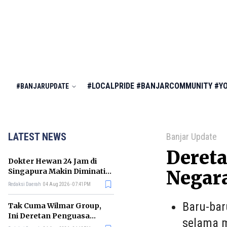
#LOCALPRIDE
#BANJARCOMMUNITY
#Y
#BANJARUPDATE
LATEST NEWS
Banjar Update
Deret
Dokter Hewan 24 Jam di
Singapura Makin Diminati,
Negar
Ini Alasannya
Redaksi Daerah
04 Aug 2026 - 07:41PM
Baru-bar
Tak Cuma Wilmar Group,
Ini Deretan Penguasa
selama m
Bisnis Beras di Indonesia