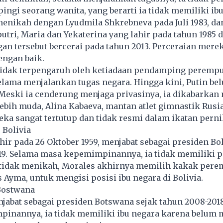
pingi seorang wanita, yang berarti ia tidak memiliki ibu
menikah dengan Lyudmila Shkrebneva pada Juli 1983, d
utri, Maria dan Yekaterina yang lahir pada tahun 1985 d
n tersebut bercerai pada tahun 2013. Perceraian mere
engan baik.
tidak terpengaruh oleh ketiadaan pendamping perempu
lama menjalankan tugas negara. Hingga kini, Putin be
Meski ia cenderung menjaga privasinya, ia dikabarkan
ebih muda, Alina Kabaeva, mantan atlet gimnastik Rusi
ka sangat tertutup dan tidak resmi dalam ikatan pern
 Bolivia
hir pada 26 Oktober 1959, menjabat sebagai presiden Bol
19. Selama masa kepemimpinannya, ia tidak memiliki
 tidak menikah, Morales akhirnya memilih kakak per
 Ayma, untuk mengisi posisi ibu negara di Bolivia.
 Bostwana
jabat sebagai presiden Botswana sejak tahun 2008-201
inannya, ia tidak memiliki ibu negara karena belu