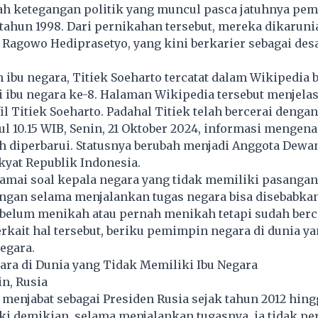
lah ketegangan politik yang muncul pasca jatuhnya pe
tahun 1998. Dari pernikahan tersebut, mereka dikaruni
Ragowo Hediprasetyo, yang kini berkarier sebagai des
 ibu negara, Titiek Soeharto tercatat dalam Wikipedia
i ibu negara ke-8. Halaman Wikipedia tersebut menjela
l Titiek Soeharto. Padahal Titiek telah bercerai denga
ul 10.15 WIB, Senin, 21 Oktober 2024, informasi mengenai
h diperbarui. Statusnya berubah menjadi Anggota Dewa
yat Republik Indonesia.
ramai soal
kepala negara
yang tidak memiliki pasangan
ngan selama menjalankan tugas negara bisa disebabka
i belum menikah atau pernah menikah tetapi sudah berce
erkait hal tersebut, beriku pemimpin negara di dunia ya
egara.
ra di Dunia yang Tidak Memiliki Ibu Negara
in, Rusia
 menjabat sebagai Presiden Rusia sejak tahun 2012 hing
i demikian, selama menjalankan tugasnya, ia tidak pe