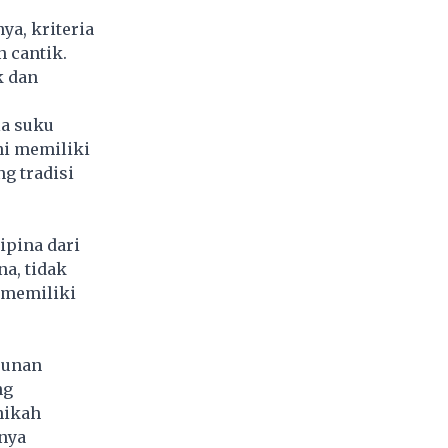
ya, kriteria
n cantik.
k dan
la suku
ni memiliki
g tradisi
ipina dari
na, tidak
 memiliki
runan
ng
nikah
nya