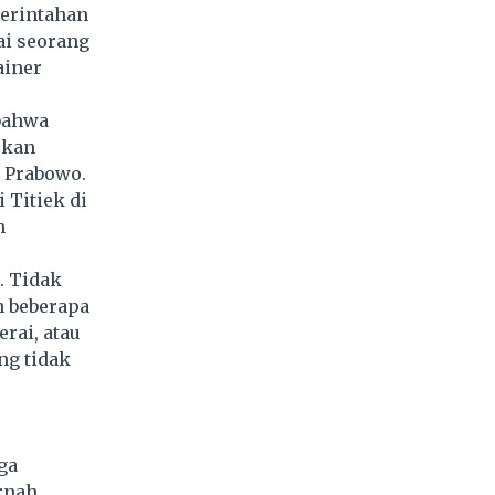
merintahan
ai seorang
ainer
 bahwa
skan
n
Prabowo
.
 Titiek di
n
. Tidak
n beberapa
rai, atau
ng tidak
ga
rnah