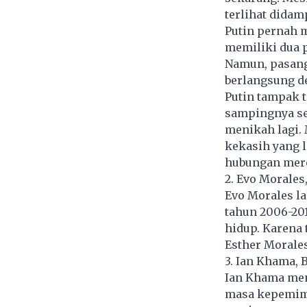
terlihat didam
Putin pernah 
memiliki dua p
Namun, pasanga
berlangsung d
Putin tampak 
sampingnya se
menikah lagi. 
kekasih yang l
hubungan mere
2. Evo Morales,
Evo Morales la
tahun 2006-20
hidup. Karena
Esther Morales
3. Ian Khama,
Ian Khama men
masa kepemimp