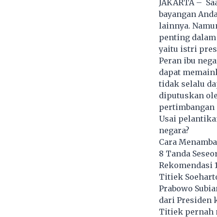
JAKARTA – Saa
bayangan Anda 
lainnya. Namun
penting dalam
yaitu istri pre
Peran ibu nega
dapat memaink
tidak selalu d
diputuskan ol
pertimbangan d
Usai pelantika
negara?
Cara Menambah 
8 Tanda Seseo
Rekomendasi 1
Titiek Soehart
Prabowo Subian
dari Presiden 
Titiek pernah