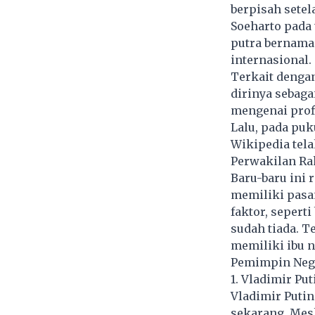
berpisah sete
Soeharto pada 
putra bernama 
internasional.
Terkait dengan
dirinya sebaga
mengenai profi
Lalu, pada puk
Wikipedia tela
Perwakilan Rak
Baru-baru ini 
memiliki pasa
faktor, sepert
sudah tiada. T
memiliki ibu n
Pemimpin Nega
1. Vladimir Put
Vladimir Putin
sekarang. Mesk