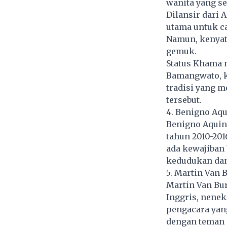
wanita yang s
Dilansir dari 
utama untuk ca
Namun, kenyat
gemuk.
Status Khama 
Bamangwato, k
tradisi yang 
tersebut.
4. Benigno Aqui
Benigno Aquino
tahun 2010-2016
ada kewajiban 
kedudukan da
5. Martin Van 
Martin Van Bu
Inggris, nenek
pengacara yang
dengan teman 