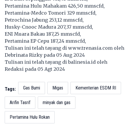
Pertamina Hulu Mahakam 426,50 mmscfd,
Pertamina-Medco Tomori 329 mmscfd,
Petrochina Jabung 253,12 mmscfd,
Husky-Cnooc Madura 207,37 mmscfd,
ENI Muara Bakau 187,25 mmscfd,
Pertamina EP Cepu 187,24 mmscfd,
Tulisan ini telah tayang di
www.trenasia.com
oleh
Debrinata Rizky pada 05 Aug 2024
Tulisan ini telah tayang di
balinesia.id
oleh
Redaksi pada 05 Agt 2024
Gas Bumi
Migas
Kementerian ESDM RI
Tags:
Arifin Tasrif
minyak dan gas
Pertamina Hulu Rokan