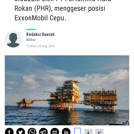
Rokan (PHR), menggeser posisi
ExxonMobil Cepu.
Redaksi Daerah
Author
12:08pm, 05 Aug, 2024
-
+
A
A