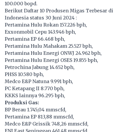
100.000 bopd.
Berikut Daftar 10 Produsen Migas Terbesar di
Indonesia status 30 Juni 2024 :
Pertamina Hulu Rokan 157.226 bph,
Exxonmobil Cepu 143.946 bph,
Pertamina EP 66.468 bph,
Pertamina Hulu Mahakam 25.527 bph,
Pertamina Hulu Energi ONWJ 24.962 bph,
Pertamina Hulu Energi OSES 19.855 bph,
Petrochina Jabung 14.652 bph,
PHSS 10.580 bph,
Medco E&P Natuna 9.991 bph,
PC Ketapang II 8.770 bph,
KKKS lainnya 96.295 bph,
Produksi Gas:
BP Berau 1.745,04 mmscfd,
Pertamina EP 813,88 mmscfd,
Medco E&P Grissik 748,26 mmscfd,
ENI East Sepinggan 461,48 mmscfd,