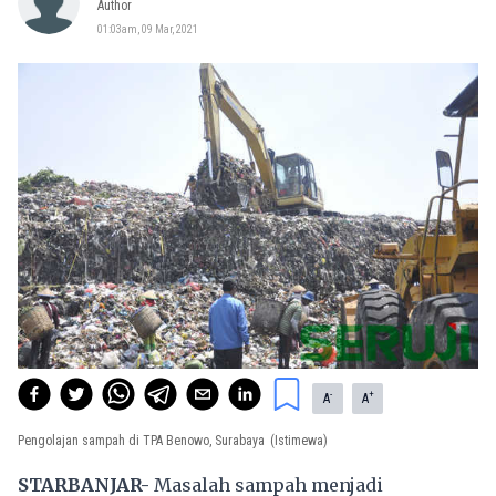
Author
01:03am, 09 Mar, 2021
-
+
A
A
Pengolajan sampah di TPA Benowo, Surabaya
(Istimewa)
STARBANJAR-
Masalah sampah menjadi