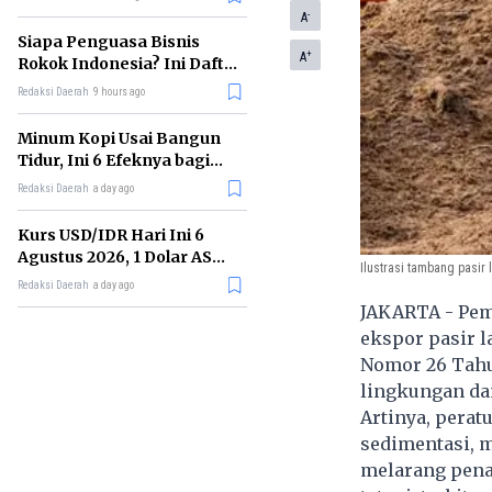
Memimpin di Era AI
-
A
Siapa Penguasa Bisnis
+
A
Rokok Indonesia? Ini Daftar
Perusahaan Terbesarnya
Redaksi Daerah
9 hours ago
Minum Kopi Usai Bangun
Tidur, Ini 6 Efeknya bagi
Kesehatan Tubuh
Redaksi Daerah
a day ago
Kurs USD/IDR Hari Ini 6
Agustus 2026, 1 Dolar AS
Ilustrasi tambang pasir l
Kini Berapa Rupiah?
Redaksi Daerah
a day ago
JAKARTA - Pem
ekspor pasir l
Nomor 26 Tahu
lingkungan da
Artinya, perat
sedimentasi, 
melarang pena