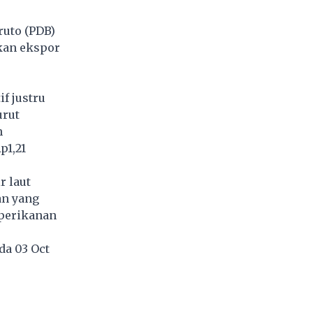
uto (PDB)
akan ekspor
f justru
urut
n
p1,21
r laut
an yang
 perikanan
da 03 Oct
4