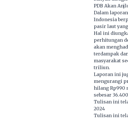
PDB Akan Anjl
Dalam laporan
Indonesia berp
pasir laut yan
Hal ini diungk
perhitungan d
akan menghada
terdampak dar
masyarakat sec
triliun.
Laporan ini j
mengurangi pr
hilang Rp990 
sebesar 36.400
Tulisan ini te
2024
Tulisan ini te