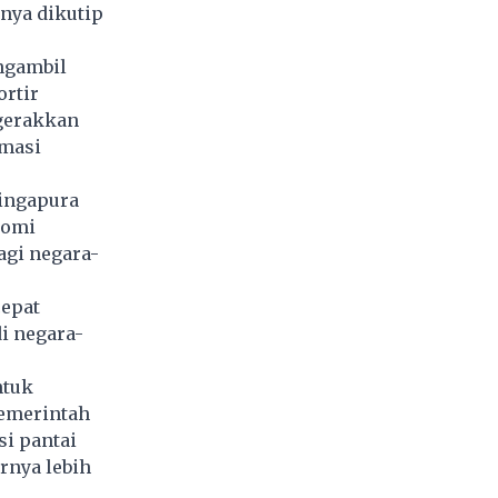
nnya dikutip
ngambil
ortir
gerakkan
amasi
Singapura
nomi
agi negara-
cepat
i negara-
ntuk
pemerintah
i pantai
rnya lebih