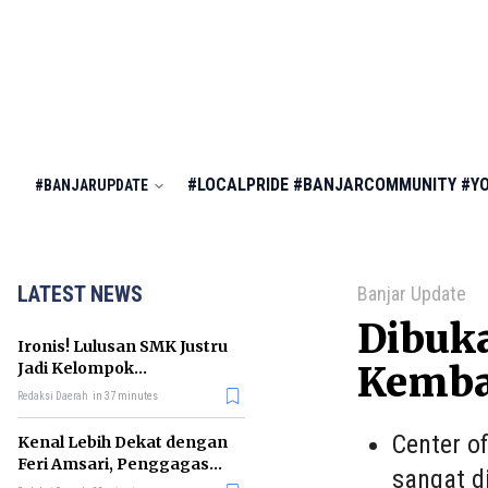
#LOCALPRIDE
#BANJARCOMMUNITY
#Y
#BANJARUPDATE
LATEST NEWS
Banjar Update
Dibuka
Ironis! Lulusan SMK Justru
Jadi Kelompok
Kemba
Pengangguran Terbanyak
Redaksi Daerah
in 37 minutes
di RI
Center o
Kenal Lebih Dekat dengan
Feri Amsari, Penggagas
sangat d
Kabinet Bayangan