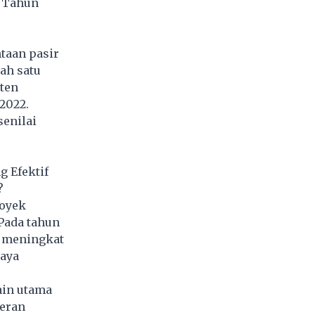
6 Tahun
taan pasir
ah satu
sten
 2022.
senilai
g Efektif
?
royek
Pada tahun
h meningkat
paya
ain utama
peran