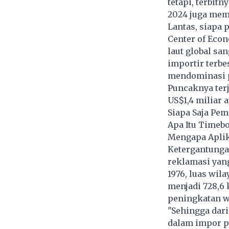
tetapi, terbit
2024 juga mem
Lantas, siapa 
Center of Eco
laut global sa
importir terbe
mendominasi pa
Puncaknya terj
US$1,4 miliar a
Siapa Saja Pem
Apa Itu Timebo
Mengapa Apli
Ketergantunga
reklamasi yan
1976, luas wil
menjadi 728,6
peningkatan wi
"Sehingga dari
dalam impor pa