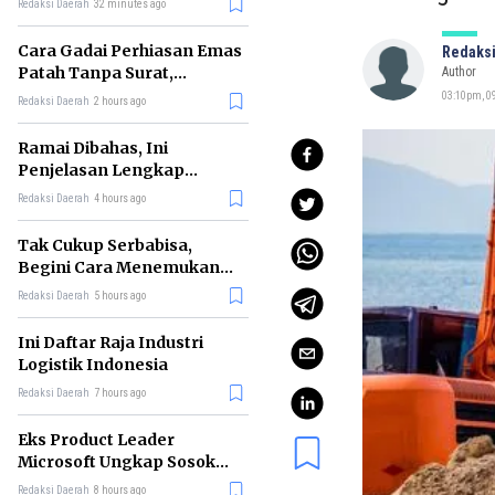
Redaksi Daerah
32 minutes ago
Cara Gadai Perhiasan Emas
Redaksi
Patah Tanpa Surat,
Author
Ternyata Tetap Bisa!
03:10pm, 09
Redaksi Daerah
2 hours ago
Ramai Dibahas, Ini
Penjelasan Lengkap
tentang Konsep Kabinet
Redaksi Daerah
4 hours ago
Bayangan
Tak Cukup Serbabisa,
Begini Cara Menemukan
'Spike' agar CV Dilirik HR
Redaksi Daerah
5 hours ago
Ini Daftar Raja Industri
Logistik Indonesia
Redaksi Daerah
7 hours ago
Eks Product Leader
Microsoft Ungkap Sosok
yang Paling Cocok
Redaksi Daerah
8 hours ago