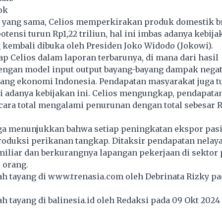
ok
 yang sama, Celios memperkirakan produk domestik br
otensi turun Rp1,22 triliun, hal ini imbas adanya kebij
g kembali dibuka oleh Presiden Joko Widodo (Jokowi).
ap Celios dalam laporan terbarunya, di mana dari hasil
engan model input output bayang-bayang dampak negati
ng ekonomi Indonesia. Pendapatan masyarakat juga t
i adanya kebijakan ini. Celios mengungkap, pendapata
ara total mengalami penurunan dengan total sebesar R
uga menunjukkan bahwa setiap peningkatan ekspor pasi
oduksi perikanan tangkap. Ditaksir pendapatan nelay
miliar dan berkurangnya lapangan pekerjaan di sektor
 orang.
lah tayang di
www.trenasia.com
oleh Debrinata Rizky pa
lah tayang di
balinesia.id
oleh Redaksi pada 09 Okt 202