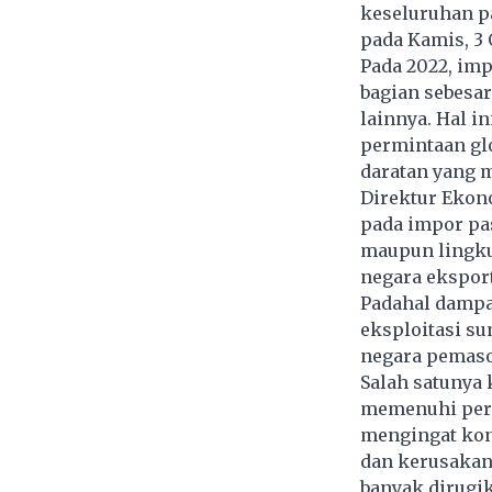
keseluruhan pa
pada Kamis, 3 
Pada 2022, im
bagian sebesar
lainnya. Hal 
permintaan gl
daratan yang 
Direktur Ekon
pada impor pa
maupun lingku
negara eksport
Padahal dampa
eksploitasi su
negara pemas
Salah satunya
memenuhi perm
mengingat kon
dan kerusakan 
banyak dirugi