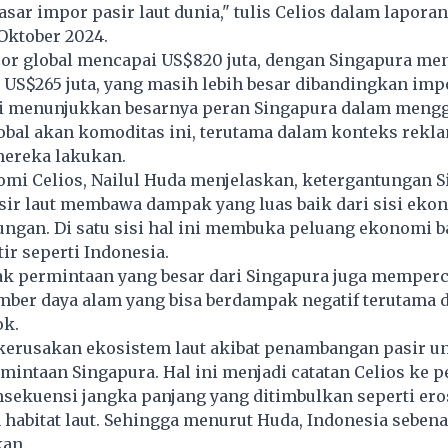
sar impor pasir laut dunia," tulis Celios dalam lapora
Oktober 2024.
por global mencapai US$820 juta, dengan Singapura me
 US$265 juta, yang masih lebih besar dibandingkan imp
ini menunjukkan besarnya peran Singapura dalam meng
obal akan komoditas ini, terutama dalam konteks rekl
mereka lakukan.
omi Celios, Nailul Huda menjelaskan, ketergantungan 
sir laut membawa dampak yang luas baik dari sisi eko
ngan. Di satu sisi hal ini membuka peluang ekonomi b
ir seperti Indonesia.
k permintaan yang besar dari Singapura juga memper
mber daya alam yang bisa berdampak negatif terutama d
ok.
 kerusakan ekosistem laut akibat penambangan pasir u
intaan Singapura. Hal ini menjadi catatan Celios ke 
sekuensi jangka panjang yang ditimbulkan seperti eros
habitat laut. Sehingga menurut Huda, Indonesia sebena
kan.