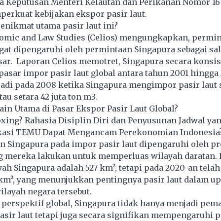
nya Keputusan Menteri Kelautan dan Perikanan Nomor 1
perkuat kebijakan ekspor pasir laut.
penikmat utama pasir laut ini?
nomic and Law Studies (Celios) mengungkapkan, permin
ngat dipengaruhi oleh permintaan Singapura sebagai sal
sar. Laporan Celios memotret, Singapura secara konsi
sar impor pasir laut global antara tahun 2001 hingga
adi pada 2008 ketika Singapura mengimpor pasir laut 
tau setara 42 juta ton m3.
ain Utama di Pasar Ekspor Pasir Laut Global?
xing? Rahasia Disiplin Diri dan Penyusunan Jadwal yan
kasi TEMU Dapat Mengancam Perekonomian Indonesia
n Singapura pada impor pasir laut dipengaruhi oleh p
g mereka lakukan untuk memperluas wilayah daratan. 
ayah Singapura adalah 527 km², tetapi pada 2020-an tela
 km², yang menunjukkan pentingnya pasir laut dalam u
layah negara tersebut.
 perspektif global, Singapura tidak hanya menjadi pem
sir laut tetapi juga secara signifikan mempengaruhi 