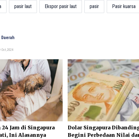
a
pasir laut
Ekspor pasir laut
pasir
Pasir kuarsa
 Daerah
 Oct, 2024
24 Jam di Singapura
Dolar Singapura Dibanding
i, Ini Alasannya
Begini Perbedaan Nilai da