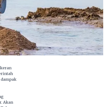
 keran
erintah
t dampak
ng
r. Akan