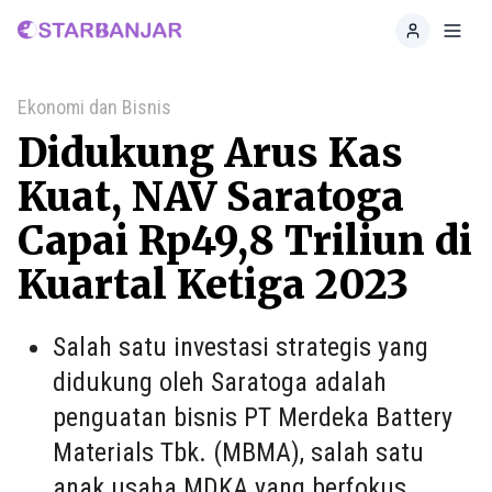
Home
Toggl
Ekonomi dan Bisnis
Didukung Arus Kas
Kuat, NAV Saratoga
Capai Rp49,8 Triliun di
Kuartal Ketiga 2023
Salah satu investasi strategis yang
didukung oleh Saratoga adalah
penguatan bisnis PT Merdeka Battery
Materials Tbk. (MBMA), salah satu
anak usaha MDKA yang berfokus