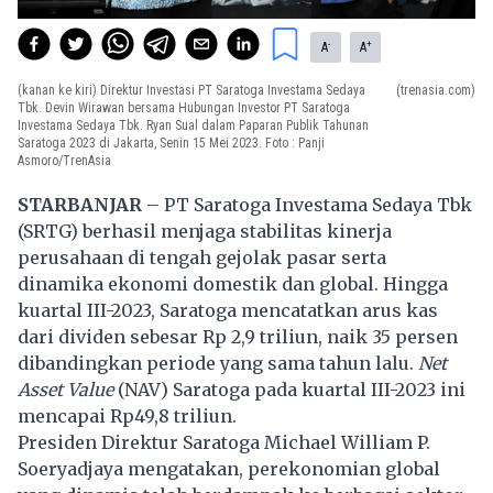
-
+
A
A
(kanan ke kiri) Direktur Investasi PT Saratoga Investama Sedaya
(trenasia.com)
Tbk. Devin Wirawan bersama Hubungan Investor PT Saratoga
Investama Sedaya Tbk. Ryan Sual dalam Paparan Publik Tahunan
Saratoga 2023 di Jakarta, Senin 15 Mei 2023. Foto : Panji
Asmoro/TrenAsia
STARBANJAR
– PT Saratoga Investama Sedaya Tbk
(SRTG) berhasil menjaga stabilitas kinerja
perusahaan di tengah gejolak pasar serta
dinamika ekonomi domestik dan global. Hingga
kuartal III-2023, Saratoga mencatatkan arus kas
dari dividen sebesar Rp 2,9 triliun, naik 35 persen
dibandingkan periode yang sama tahun lalu.
Net
Asset Value
(NAV) Saratoga pada kuartal III-2023 ini
mencapai Rp49,8 triliun.
Presiden Direktur Saratoga Michael William P.
Soeryadjaya mengatakan, perekonomian global