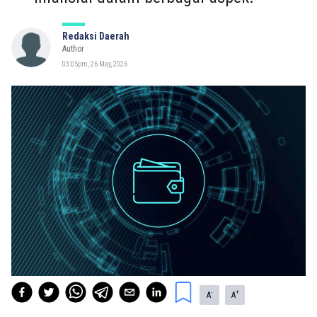
Redaksi Daerah
Author
03:05pm, 26 May, 2026
-
+
A
A