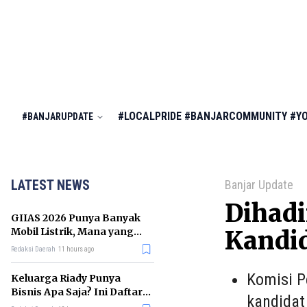
#LOCALPRIDE
#BANJARCOMMUNITY
#Y
#BANJARUPDATE
LATEST NEWS
Banjar Update
Dihad
GIIAS 2026 Punya Banyak
Mobil Listrik, Mana yang
Kandid
Cocok untuk Gaji Rp10 Juta?
Redaksi Daerah
11 hours ago
Komisi P
Keluarga Riady Punya
Bisnis Apa Saja? Ini Daftar
kandidat
Kerajaan Usahanya