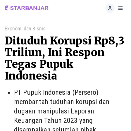
Home
Toggl
Ekonomi dan Bisnis
Dituduh Korupsi Rp8,3
Triliun, Ini Respon
Tegas Pupuk
Indonesia
PT Pupuk Indonesia (Persero)
membantah tuduhan korupsi dan
dugaan manipulasi Laporan
Keuangan Tahun 2023 yang
disampaikan sejumlah pihak.