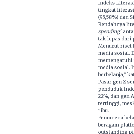
Indeks Literas
tingkat litera
(95,58%) dan S
Rendahnya lit
spending
lanta
tak lepas dari
Menurut riset
media sosial. 
memengaruhi 
media sosial.
berbelanja,” k
Pasar gen Z se
penduduk Indon
22%, dan gen A
tertinggi, mesk
ribu.
Fenomena bela
beragam platfo
outstanding pi