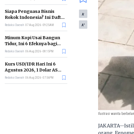
Memimpin di Era AI
Siapa Penguasa Bisnis
-
A
Rokok Indonesia? Ini Daftar
Perusahaan Terbesarnya
+
A
Redaksi Daerah
07 Aug 2026 - 09:25AM
Minum Kopi Usai Bangun
Tidur, Ini 6 Efeknya bagi
Kesehatan Tubuh
Redaksi Daerah
06 Aug 2026 - 08:15PM
Kurs USD/IDR Hari Ini 6
Agustus 2026, 1 Dolar AS
Kini Berapa Rupiah?
Redaksi Daerah
06 Aug 2026 - 07:56PM
Ilustrasi wanita berbelan
JAKARTA—Isti
orang. Fenom