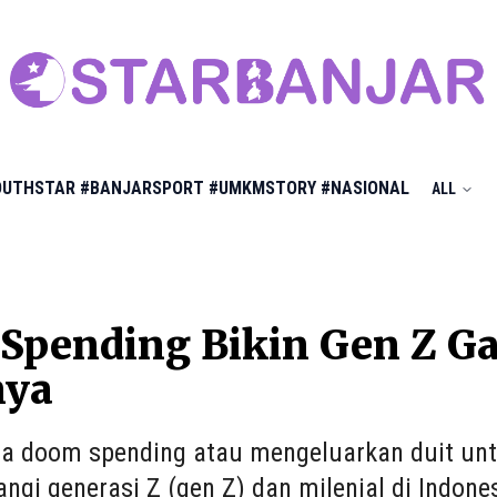
OUTHSTAR
#BANJARSPORT
#UMKMSTORY
#NASIONAL
ALL
Spending Bikin Gen Z G
nya
 doom spending atau mengeluarkan duit untu
gi generasi Z (gen Z) dan milenial di Indone