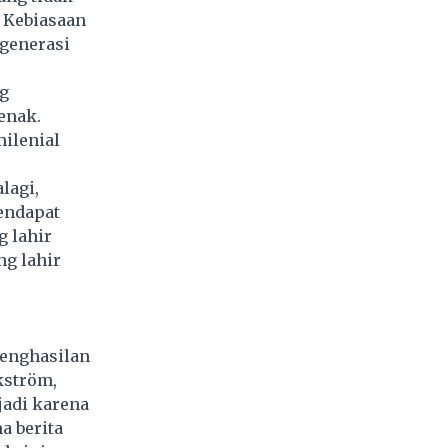
. Kebiasaan
 generasi
ng
enak.
milenial
lagi,
mendapat
g lahir
ng lahir
Penghasilan
kström,
jadi karena
a berita