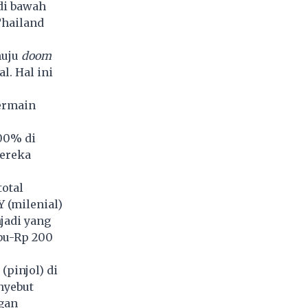
di bawah
Thailand
nuju
doom
l. Hal ini
ermain
100% di
mereka
total
 (milenial)
jadi yang
ibu-Rp 200
(pinjol) di
nyebut
ngan