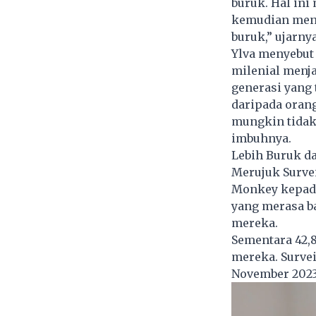
buruk. Hal in
kemudian mene
buruk,” ujarny
Ylva menyebut
milenial menj
generasi yang
daripada oran
mungkin tidak 
imbuhnya.
Lebih Buruk d
Merujuk Surve
Monkey kepada
yang merasa ba
mereka.
Sementara 42,
mereka. Survei
November 2023