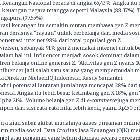
i Keuangan Nasional berada di angka 65,43%. Angka itu 
si keuangan negara tetangga seperti Malaysia (88,37%), 
ingapura (97,55%).
erasi keuangan itu semakin rentan membawa gen Z me
ran derasnya “rayuan” untuk berbelanja dari media sosia
 penetrasi internet 98% dari total populasi gen Z.
 Nielsen, sebanyak 91% gen Z memakai internet untuk b
Dalam hal ini, influencer menjadi sosok dominan dalam
tren
belanja online
generasi Z. “Aktivitas gen Z nyaris 
 Influencer jadi salah satu sarana yang mempermudah 
ata Direktur NielsenIQ Indonesia, Rusdy Sumantri.
ndiri potensial lantaran jumlahnya mencapai 28% dari 
esia. Angka itu lebih besar ketimbang gen X 18%, gen Y
lpha 21%. Volume belanja gen Z di
e-commerce
juga men
ipun dari sisi rata-rata nilai lebih kecil, yakni Rp150 r
nja kian subur akibat mudahnya akses
pinjaman online
rm media sosial. Data Otoritas Jasa Keuangan (OJK) me
njol atau pinjaman yang belum dilunasi secara perora