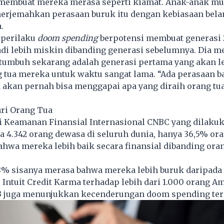
i membuat mereka merasa seperti kiamat. Anak-anak mu
rjemahkan perasaan buruk itu dengan kebiasaan bela
a.
 perilaku
doom spending
berpotensi membuat
generasi
adi lebih miskin dibanding generasi sebelumnya. Dia 
 tumbuh sekarang adalah generasi pertama yang akan l
g tua mereka untuk waktu sangat lama. “Ada perasaan 
akan pernah bisa menggapai apa yang diraih orang tua
ari Orang Tua
i Keamanan Finansial Internasional CNBC yang dilakuk
 4.342 orang dewasa di seluruh dunia, hanya 36,5% or
hwa mereka lebih baik secara finansial dibanding oran
8% sisanya merasa bahwa mereka lebih buruk daripada 
 Intuit Credit Karma terhadap lebih dari 1.000 orang A
 juga menunjukkan kecenderungan doom spending ter