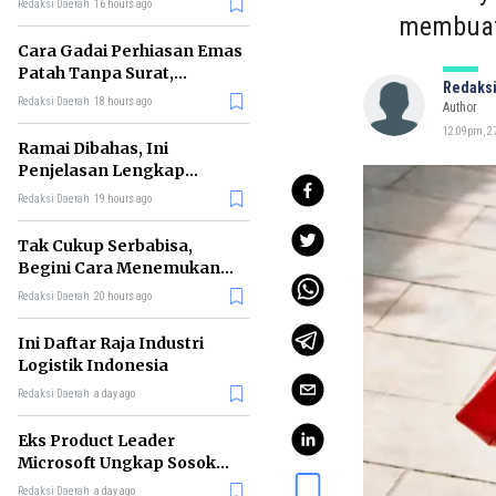
Redaksi Daerah
16 hours ago
membuat 
Cara Gadai Perhiasan Emas
Patah Tanpa Surat,
Redaksi
Ternyata Tetap Bisa!
Redaksi Daerah
18 hours ago
Author
12:09pm, 27
Ramai Dibahas, Ini
Penjelasan Lengkap
tentang Konsep Kabinet
Redaksi Daerah
19 hours ago
Bayangan
Tak Cukup Serbabisa,
Begini Cara Menemukan
'Spike' agar CV Dilirik HR
Redaksi Daerah
20 hours ago
Ini Daftar Raja Industri
Logistik Indonesia
Redaksi Daerah
a day ago
Eks Product Leader
Microsoft Ungkap Sosok
yang Paling Cocok
Redaksi Daerah
a day ago