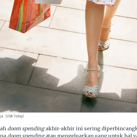
ja.
(USA Today)
lah
doom spending
akhir-akhir ini sering diperbincang
ena
doom spending
atau mengeluarkan uang untuk hal y