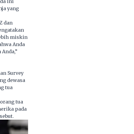
da ini
nja yang
 Z
dan
mengatakan
ebih miskin
bahwa Anda
 Anda,”
an Survey
ang dewasa
g tua
orang tua
merika pada
sebut.