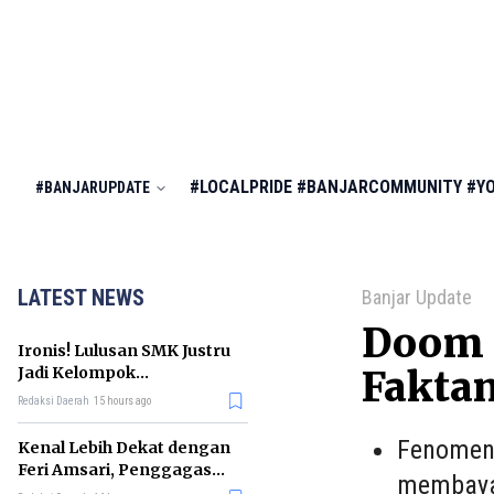
#LOCALPRIDE
#BANJARCOMMUNITY
#Y
#BANJARUPDATE
LATEST NEWS
Banjar Update
Doom 
Ironis! Lulusan SMK Justru
Jadi Kelompok
Fakta
Pengangguran Terbanyak
Redaksi Daerah
15 hours ago
di RI
Fenomena
Kenal Lebih Dekat dengan
Feri Amsari, Penggagas
membayan
Kabinet Bayangan