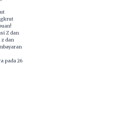
ut
ngkrut
puan!
si Z dan
 z dan
embayaran
a pada 26