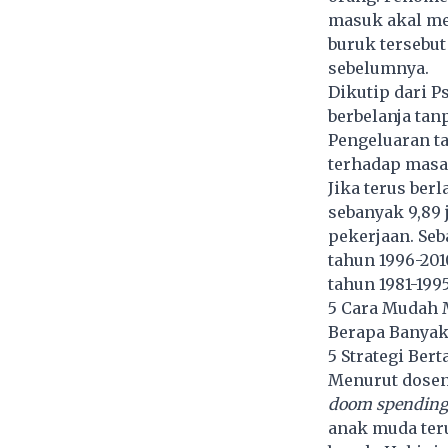
masuk akal mem
buruk tersebu
sebelumnya.
Dikutip dari P
berbelanja tan
Pengeluaran ta
terhadap masa
Jika terus ber
sebanyak 9,89 
pekerjaan. Seb
tahun 1996-201
tahun 1981-1995
5 Cara Mudah 
Berapa Banyak
5 Strategi Be
Menurut dosen 
doom spendin
anak muda ter