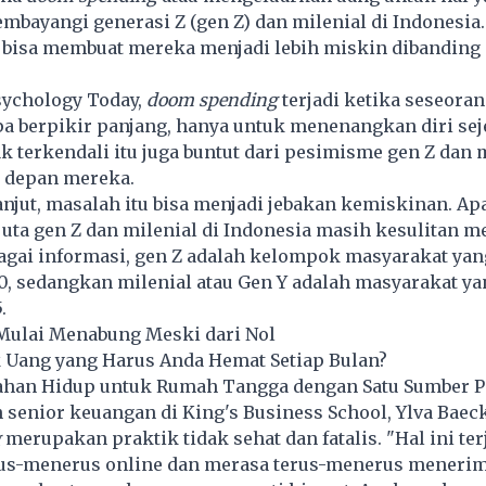
bayangi generasi Z (gen Z) dan milenial di Indonesia
t bisa membuat mereka menjadi lebih miskin dibanding
sychology Today,
doom spending
terjadi ketika seseora
pa berpikir panjang, hanya untuk menenangkan diri sej
k terkendali itu juga buntut dari pesimisme gen Z dan 
 depan mereka.
lanjut, masalah itu bisa menjadi jebakan kemiskinan. Apa
juta gen Z dan milenial di Indonesia masih kesulitan 
agai informasi, gen Z adalah kelompok masyarakat yan
0, sedangkan milenial atau Gen Y adalah masyarakat ya
.
Mulai Menabung Meski dari Nol
 Uang yang Harus Anda Hemat Setiap Bulan?
rtahan Hidup untuk Rumah Tangga dengan Satu Sumber 
senior keuangan di King's Business School, Ylva Baec
g
merupakan praktik tidak sehat dan fatalis. "Hal ini ter
us-menerus online dan merasa terus-menerus menerim