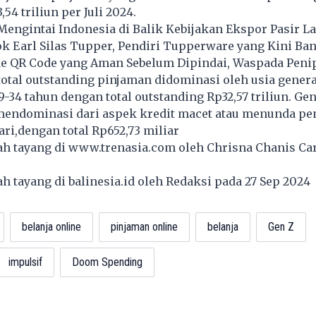
4 triliun per Juli 2024.
ngintai Indonesia di Balik Kebijakan Ekspor Pasir La
k Earl Silas Tupper, Pendiri Tupperware yang Kini Ba
de QR Code yang Aman Sebelum Dipindai, Waspada Peni
, total outstanding pinjaman didominasi oleh usia genera
9-34 tahun dengan total outstanding Rp32,57 triliun. Gen
 mendominasi dari aspek kredit macet atau menunda p
ari,dengan total Rp652,73 miliar
lah tayang di
www.trenasia.com
oleh Chrisna Chanis Car
lah tayang di
balinesia.id
oleh Redaksi pada 27 Sep 2024
belanja online
pinjaman online
belanja
Gen Z
impulsif
Doom Spending