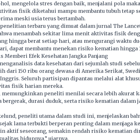
ol, mengelola stres dengan baik, menjalani pola maka
ktivitas fisik diketahui mampu membantu tubuh tetap s
rima meski usia terus bertambah.
 penelitian terbaru yang dimuat dalam jurnal The Lance
wa menambah sekitar lima menit aktivitas fisik den
ang hingga berat setiap hari, atau mengurangi waktu d
hari, dapat membantu menekan risiko kematian hingga 
s Memberi Efek Kesehatan Jangka Panjang
 menganalisis data kesehatan dari sejumlah studi sebe
ih dari 150 ribu orang dewasa di Amerika Serikat, Swedi
Inggris. Seluruh partisipan dipantau melalui alat khus
itas fisik
harian mereka.
 memungkinkan peneliti menilai secara lebih akurat k
 bergerak, durasi duduk, serta risiko kematian dalam 
kelund, peneliti utama dalam studi ini, menjelaskan ba
k sejak lama terbukti berperan penting dalam menjaga k
n aktif seseorang, semakin rendah risiko kematian din
ualitas hidupnya,” ujarnya.