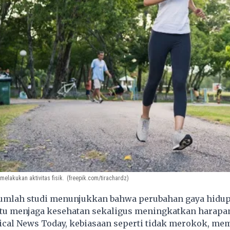
elakukan aktivitas fisik.
(freepik.com/tirachardz)
umlah studi menunjukkan bahwa perubahan gaya hidup 
u menjaga kesehatan sekaligus meningkatkan harapan
cal News Today, kebiasaan seperti tidak merokok, me