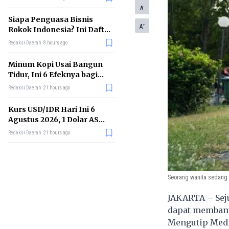
Memimpin di Era AI
-
A
Siapa Penguasa Bisnis
+
A
Rokok Indonesia? Ini Daftar
Perusahaan Terbesarnya
Redaksi Daerah
8 hours ago
Minum Kopi Usai Bangun
Tidur, Ini 6 Efeknya bagi
Kesehatan Tubuh
Redaksi Daerah
21 hours ago
Kurs USD/IDR Hari Ini 6
Agustus 2026, 1 Dolar AS
Kini Berapa Rupiah?
Redaksi Daerah
21 hours ago
Seorang wanita sedang m
JAKARTA – Sej
dapat membant
Mengutip Medi