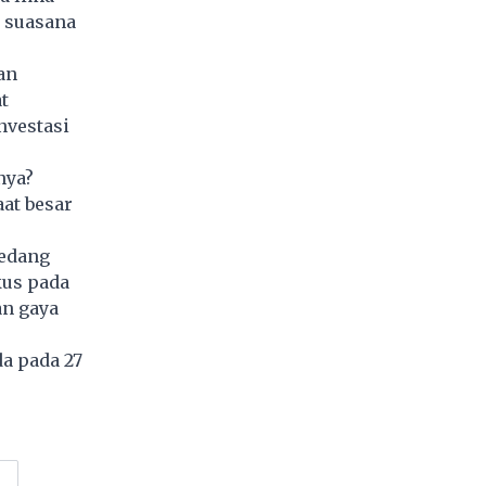
 suasana
an
t
nvestasi
nya?
at besar
sedang
kus pada
an gaya
da pada 27