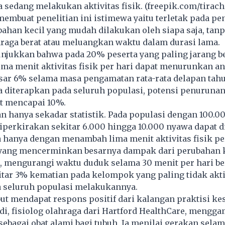
 sedang melakukan aktivitas fisik. (freepik.com/tirach
embuat penelitian ini istimewa yaitu terletak pada p
ahan kecil yang mudah dilakukan oleh siapa saja, tan
raga berat atau meluangkan waktu dalam durasi lama.
njukkan bahwa pada 20% peserta yang paling jarang b
ma menit aktivitas fisik per hari dapat menurunkan a
sar 6% selama masa pengamatan rata-rata delapan tahu
a diterapkan pada seluruh populasi, potensi penuruna
t mencapai 10%.
n hanya sekadar statistik. Pada populasi dengan 100.0
diperkirakan sekitar 6.000 hingga 10.000 nyawa dapat 
a hanya dengan menambah lima menit
aktivitas fisik
per
yang mencerminkan besarnya dampak dari perubahan k
u, mengurangi waktu duduk selama 30 menit per hari be
tar 3% kematian pada kelompok yang paling tidak akti
a seluruh populasi melakukannya.
t mendapat respons positif dari kalangan praktisi ke
i, fisiolog olahraga dari Hartford HealthCare, mengg
 sebagai obat alami bagi tubuh. Ia menilai gerakan sela