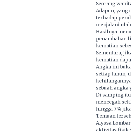
Seorang wanita
Adapun, yang m
terhadap perub
menjalani olah
Hasilnya menu
penambahan li
kematian sebe
Sementara, jik
kematian dapa
Angka ini buka
setiap tahun, 
kehilanganny
sebuah angka 
Di samping it
mencegah seki
hingga 7% jik
Temuan tersebu
Alyssa Lombard
aktivitas fisik