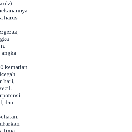
ardz)
enekanannya
pa harus
ergerak,
ngka
n.
n angka
00 kematian
dicegah
 hari,
ecil.
rpotensi
f, dan
sehatan.
ambarkan
ma lima