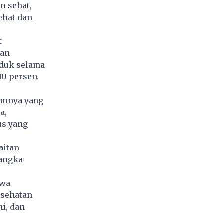
n sehat,
ehat dan
t
gan
uduk selama
10 persen.
lumnya yang
a,
us yang
aitan
jangka
hwa
esehatan
i, dan