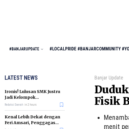
#LOCALPRIDE
#BANJARCOMMUNITY
#Y
#BANJARUPDATE
LATEST NEWS
Banjar Update
Duduk 
Ironis! Lulusan SMK Justru
Jadi Kelompok
Fisik B
Pengangguran Terbanyak
Redaksi Daerah
in 2 hours
di RI
Menambah
Kenal Lebih Dekat dengan
Feri Amsari, Penggagas
menit pe
Kabinet Bayangan