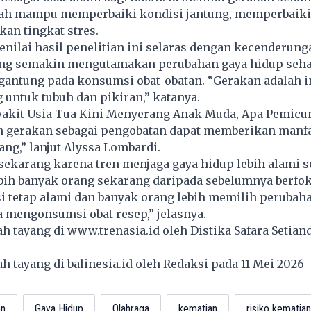
dah mampu memperbaiki kondisi jantung, memperbaiki
kan tingkat stres.
 menilai hasil penelitian ini selaras dengan kecenderung
ng semakin mengutamakan perubahan gaya hidup seha
gantung pada konsumsi obat-obatan. “Gerakan adalah i
 untuk tubuh dan pikiran,” katanya.
akit Usia Tua Kini Menyerang Anak Muda, Apa Pemicu
gerakan sebagai pengobatan dapat memberikan manfa
ang,” lanjut Alyssa Lombardi.
 sekarang karena tren menjaga gaya hidup lebih alami 
bih banyak orang sekarang daripada sebelumnya berfo
i tetap alami dan banyak orang lebih memilih perubah
 mengonsumsi obat resep,” jelasnya.
lah tayang di
www.trenasia.id
oleh Distika Safara Setian
lah tayang di
balinesia.id
oleh Redaksi pada 11 Mei 2026
an
Gaya Hidup
Olahraga
kematian
risiko kematian