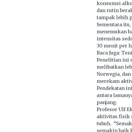
konsumsi alkoh
dan rutin bera
tampak lebih p
Sementara itu,
menemukan bah
intensitas sed
30 menit per 
Baca Juga:
Teni
Penelitian ini
melibatkan leb
Norwegia, dan 
merekam
aktiv
Pendekatan ini
antara lamanya
panjang.
Profesor Ulf E
aktivitas fisi
tubuh. “Semaki
semakin baik k