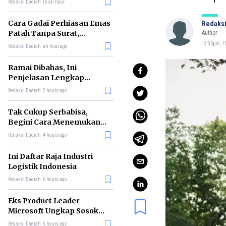
Redaksi Daerah
in an hour
Cara Gadai Perhiasan Emas
Redaksi
Patah Tanpa Surat,
Author
Ternyata Tetap Bisa!
12:05pm, 11
Redaksi Daerah
an hour ago
Ramai Dibahas, Ini
Penjelasan Lengkap
tentang Konsep Kabinet
Redaksi Daerah
2 hours ago
Bayangan
Tak Cukup Serbabisa,
Begini Cara Menemukan
'Spike' agar CV Dilirik HR
Redaksi Daerah
4 hours ago
Ini Daftar Raja Industri
Logistik Indonesia
Redaksi Daerah
6 hours ago
Eks Product Leader
Microsoft Ungkap Sosok
yang Paling Cocok
Redaksi Daerah
6 hours ago