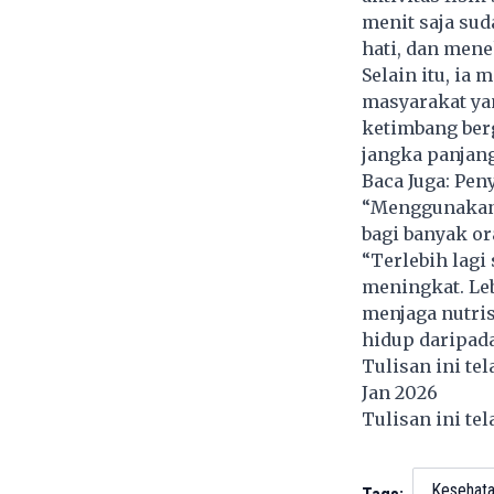
menit saja su
hati, dan mene
Selain itu, ia
masyarakat ya
ketimbang ber
jangka panjang
Baca Juga:
Peny
“Menggunakan 
bagi banyak or
“Terlebih lagi
meningkat. Le
menjaga nutris
hidup daripada
Tulisan ini te
Jan 2026
Tulisan ini te
Kesehat