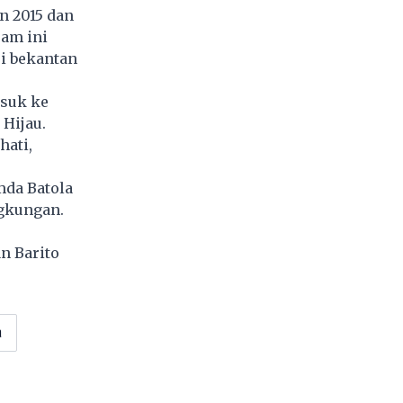
n 2015 dan
ram ini
si bekantan
asuk ke
 Hijau.
hati,
mda Batola
gkungan.
n Barito
a