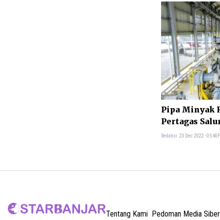
Pipa Minyak 
Pertagas Salu
Minyak Perha
Redaksi
23 Dec 2022 - 05:40
Tentang Kami
Pedoman Media Siber