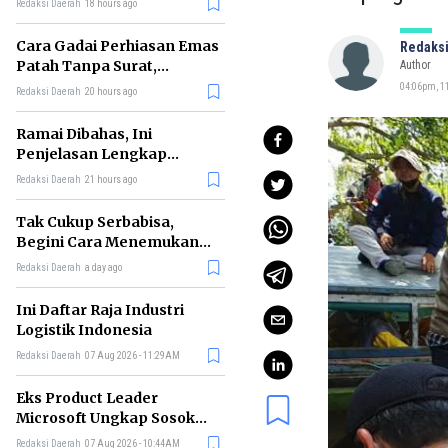
Redaksi Daerah
18 hours ago
Cara Gadai Perhiasan Emas
Redaksi
Patah Tanpa Surat,
Author
Ternyata Tetap Bisa!
04:06pm, 1
Redaksi Daerah
20 hours ago
Ramai Dibahas, Ini
Penjelasan Lengkap
tentang Konsep Kabinet
Redaksi Daerah
21 hours ago
Bayangan
Tak Cukup Serbabisa,
Begini Cara Menemukan
'Spike' agar CV Dilirik HR
Redaksi Daerah
a day ago
Ini Daftar Raja Industri
Logistik Indonesia
Redaksi Daerah
07 Aug 2026 - 11:29AM
Eks Product Leader
Microsoft Ungkap Sosok
yang Paling Cocok
Redaksi Daerah
07 Aug 2026 - 10:44AM