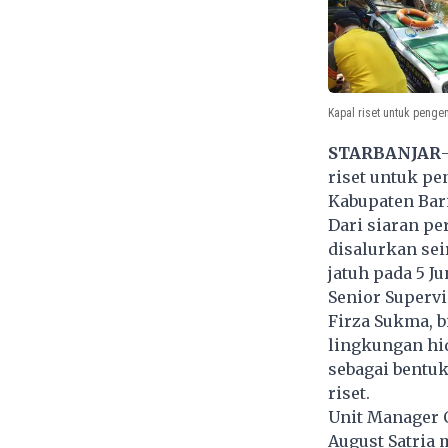
Kapal riset untuk penge
STARBANJAR
riset untuk pe
Kabupaten Bari
Dari siaran pe
disalurkan se
jatuh pada 5 Ju
Senior Supervi
Firza Sukma, b
lingkungan hi
sebagai bentu
riset.
Unit Manager 
August Satria