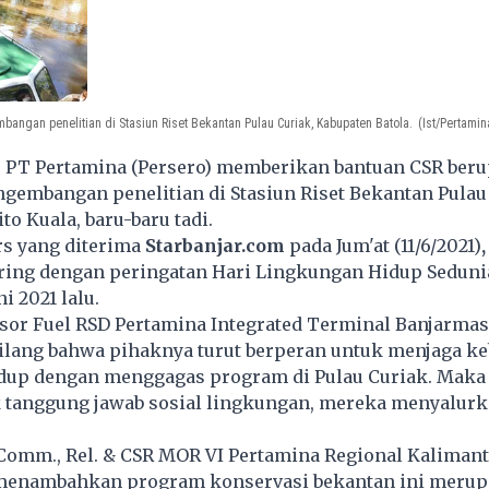
mbangan penelitian di Stasiun Riset Bekantan Pulau Curiak, Kabupaten Batola.
(Ist/Pertamin
- PT Pertamina (Persero) memberikan bantuan CSR beru
ngembangan penelitian di Stasiun Riset Bekantan Pulau
to Kuala, baru-baru tadi.
rs yang diterima
Starbanjar.com
pada Jum'at (11/6/2021)
,
iring dengan peringatan Hari Lingkungan Hidup Seduni
ni 2021 lalu.
sor Fuel RSD Pertamina Integrated Terminal Banjarmas
ilang bahwa pihaknya turut berperan untuk menjaga ke
dup dengan menggagas program di Pulau Curiak. Maka d
k tanggung jawab sosial lingkungan, mereka menyalurk
Comm., Rel. & CSR MOR VI Pertamina Regional Kalimant
 menambahkan program konservasi bekantan ini merup