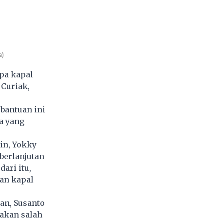
a)
pa kapal
 Curiak,
bantuan ini
a yang
in, Yokky
berlanjutan
ari itu,
an kapal
an, Susanto
akan salah