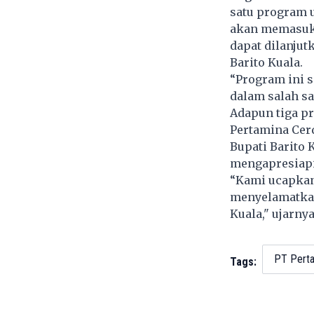
satu program u
akan memasuki
dapat dilanjut
Barito Kuala.
“Program ini 
dalam salah sa
Adapun tiga pr
Pertamina Cerd
Bupati Barito 
mengapresiapi
“Kami ucapkan
menyelamatkan
Kuala," ujarny
PT Pert
Tags: