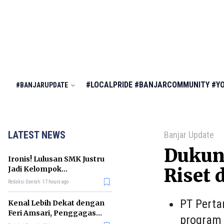
#LOCALPRIDE
#BANJARCOMMUNITY
#Y
#BANJARUPDATE
LATEST NEWS
Banjar Update
Dukung
Ironis! Lulusan SMK Justru
Jadi Kelompok
Riset 
Pengangguran Terbanyak
Redaksi Daerah
17 hours ago
di RI
PT Perta
Kenal Lebih Dekat dengan
Feri Amsari, Penggagas
program 
Kabinet Bayangan