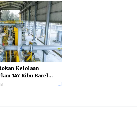
Rokan Kelolaan
rkan 147 Ribu Barel
ri
PM