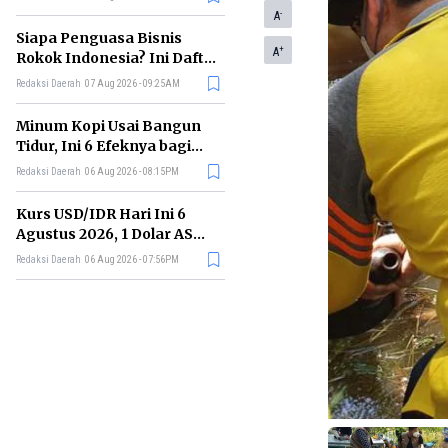
Memimpin di Era AI
-
A
Siapa Penguasa Bisnis
+
A
Rokok Indonesia? Ini Daftar
Perusahaan Terbesarnya
Redaksi Daerah
07 Aug 2026 - 09:25AM
Minum Kopi Usai Bangun
Tidur, Ini 6 Efeknya bagi
Kesehatan Tubuh
Redaksi Daerah
06 Aug 2026 - 08:15PM
Kurs USD/IDR Hari Ini 6
Agustus 2026, 1 Dolar AS
Kini Berapa Rupiah?
Redaksi Daerah
06 Aug 2026 - 07:56PM