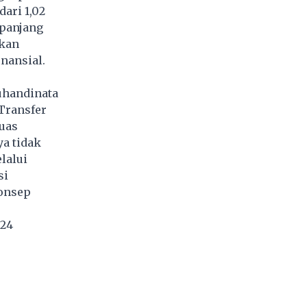
ari 1,02
epanjang
tkan
inansial.
Suhandinata
Transfer
uas
a tidak
lalui
si
onsep
024