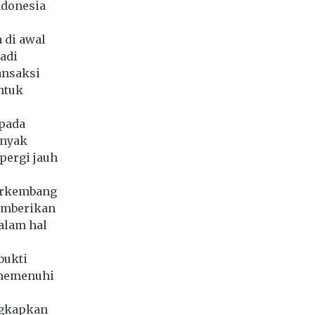
ndonesia
 di awal
adi
ansaksi
ntuk
 pada
anyak
pergi jauh
berkembang
emberikan
alam hal
bukti
 memenuhi
ngkapkan