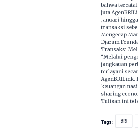
bahwa tercatat
juta AgenBRILi
Januari hingga
transaksi sebes
Mengecap Mani
Djarum Foundat
Transaksi Mel
“Melalui peng
jangkauan per
terlayani seca
AgenBRILink. 
keuangan nasi
sharing econo
Tulisan ini te
BRI
Tags: