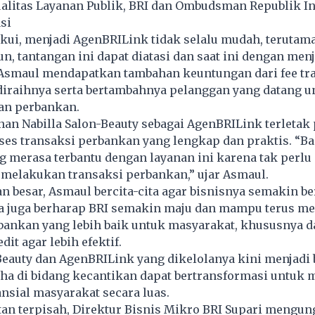
alitas Layanan Publik, BRI dan Ombudsman Republik I
si
ui, menjadi AgenBRILink tidak selalu mudah, terutama
n, tantangan ini dapat diatasi dan saat ini dengan menj
Asmaul mendapatkan tambahan keuntungan dari fee tr
diraihnya serta bertambahnya pelanggan yang datang u
nan perbankan.
an Nabilla Salon-Beauty sebagai AgenBRILink terletak
ses transaksi perbankan yang lengkap dan praktis. “B
 merasa terbantu dengan layanan ini karena tak perlu 
 melakukan transaksi perbankan,” ujar Asmaul.
n besar, Asmaul bercita-cita agar bisnisnya semakin 
Ia juga berharap BRI semakin maju dan mampu terus m
bankan yang lebih baik untuk masyarakat, khususnya d
it agar lebih efektif.
Beauty dan AgenBRILink yang dikelolanya kini menjadi 
ha di bidang kecantikan dapat bertransformasi untuk
nsial masyarakat secara luas.
an terpisah, Direktur Bisnis Mikro BRI Supari mengu