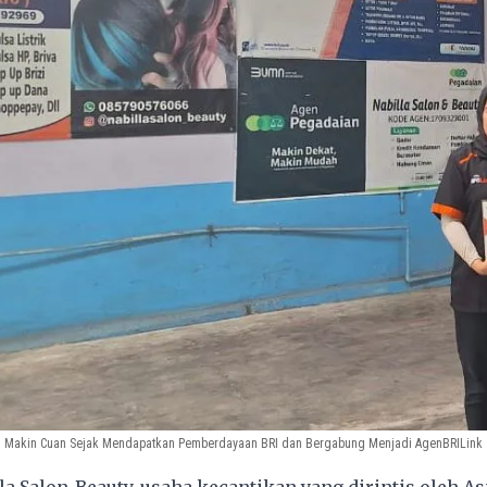
ini Makin Cuan Sejak Mendapatkan Pemberdayaan BRI dan Bergabung Menjadi AgenBRILink