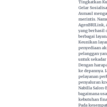
Tingkatkan Ku
Gelar Sosialisa
Asmaul mengak
merintis. Namu
AgenBRILink, 
yang berhasil 
berbagai laya
Keunikan layan
penyediaan ak
pelanggan yang
untuk sekadar
Dengan harapa
ke depannya. 
pelayanan per
penyaluran kred
Nabilla Salon-
bagaimana usa
kebutuhan fina
Pada kesempat