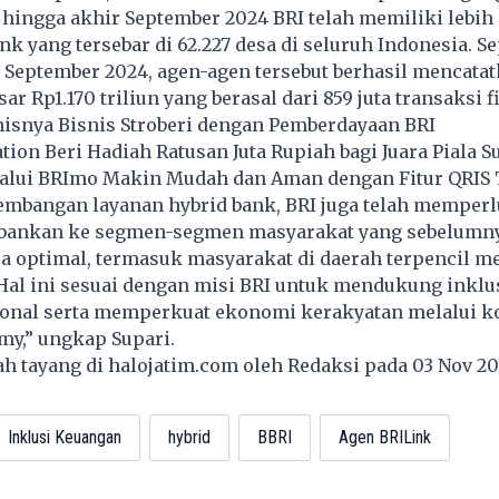
 hingga akhir September 2024 BRI telah memiliki lebih d
nk yang tersebar di 62.227 desa di seluruh Indonesia. S
 September 2024, agen-agen tersebut berhasil mencata
ar Rp1.170 triliun yang berasal dari 859 juta transaksi f
snya Bisnis Stroberi dengan Pemberdayaan BRI
ion Beri Hadiah Ratusan Juta Rupiah bagi Juara Piala 
alui BRImo Makin Mudah dan Aman dengan Fitur QRIS 
embangan layanan hybrid bank, BRI juga telah memperl
bankan ke segmen-segmen masyarakat yang sebelumny
ra optimal, termasuk masyarakat di daerah terpencil me
Hal ini sesuai dengan misi BRI untuk mendukung inklu
onal serta memperkuat ekonomi kerakyatan melalui k
my,” ungkap Supari.
lah tayang di
halojatim.com
oleh Redaksi pada 03 Nov 2
Inklusi Keuangan
hybrid
BBRI
Agen BRILink