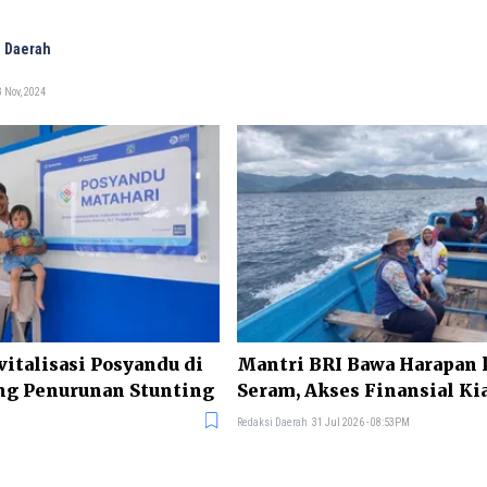
 Daerah
 Nov, 2024
vitalisasi Posyandu di
Mantri BRI Bawa Harapan 
ng Penurunan Stunting
Seram, Akses Finansial Ki
Redaksi Daerah
31 Jul 2026 - 08:53PM