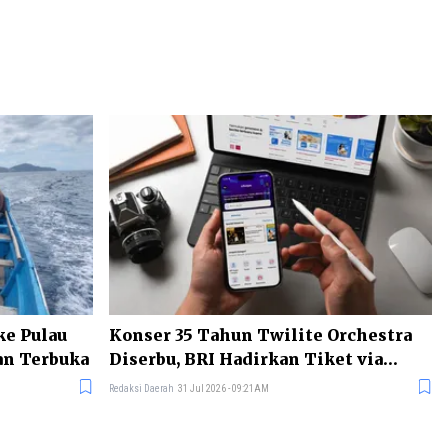
ke Pulau
Konser 35 Tahun Twilite Orchestra
an Terbuka
Diserbu, BRI Hadirkan Tiket via
BRImo
Redaksi Daerah
31 Jul 2026 - 09:21AM