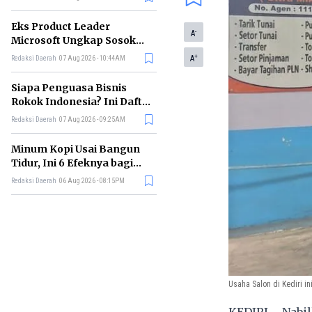
Eks Product Leader
-
A
Microsoft Ungkap Sosok
yang Paling Cocok
+
A
Redaksi Daerah
07 Aug 2026 - 10:44AM
Memimpin di Era AI
Siapa Penguasa Bisnis
Rokok Indonesia? Ini Daftar
Perusahaan Terbesarnya
Redaksi Daerah
07 Aug 2026 - 09:25AM
Minum Kopi Usai Bangun
Tidur, Ini 6 Efeknya bagi
Kesehatan Tubuh
Redaksi Daerah
06 Aug 2026 - 08:15PM
Usaha Salon di Kediri 