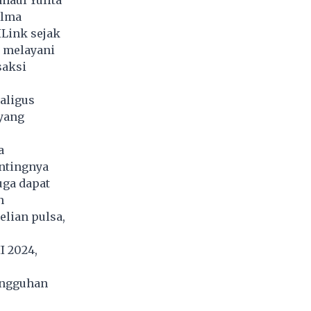
maul Yulita
elma
Link sejak
a melayani
saksi
aligus
 yang
a
ntingnya
uga dapat
n
elian pulsa,
I 2024,
angguhan