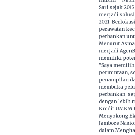
KEDIRI – Nabil
Sari sejak 201
menjadi solus
2021. Berlokas
perawatan kec
perbankan unt
Menurut Asmau
menjadi AgenBR
memiliki poten
“Saya memilih
permintaan, s
penampilan da
membuka pelua
perbankan, sep
dengan lebih mu
Kredit UMKM BR
Menyokong Eko
Jambore Nasio
dalam Mengha