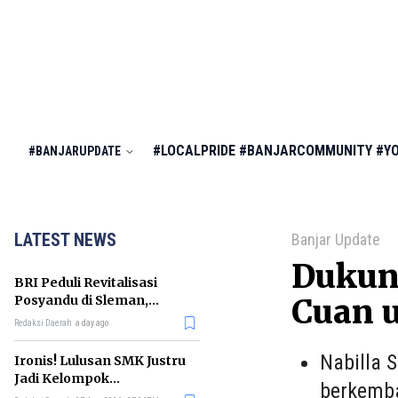
#LOCALPRIDE
#BANJARCOMMUNITY
#Y
#BANJARUPDATE
LATEST NEWS
Banjar Update
Dukun
BRI Peduli Revitalisasi
Posyandu di Sleman,
Cuan u
Dorong Penurunan
Redaksi Daerah
a day ago
Stunting
Nabilla 
Ironis! Lulusan SMK Justru
Jadi Kelompok
berkemba
Pengangguran Terbanyak