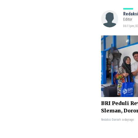
Redaksi
Editor
06:11pm, 03
BRI Peduli Re
Sleman, Doro
Redaksi Daerah
a day ago