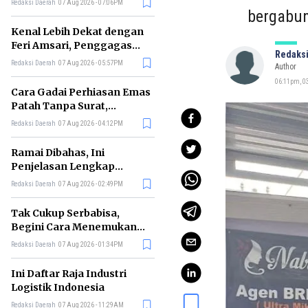
Redaksi Daerah
07 Aug 2026 - 07:06PM
di RI
bergabun
Kenal Lebih Dekat dengan
Feri Amsari, Penggagas
Redaksi
Kabinet Bayangan
Redaksi Daerah
07 Aug 2026 - 05:57PM
Author
06:11pm, 03
Cara Gadai Perhiasan Emas
Patah Tanpa Surat,
Ternyata Tetap Bisa!
Redaksi Daerah
07 Aug 2026 - 04:12PM
Ramai Dibahas, Ini
Penjelasan Lengkap
tentang Konsep Kabinet
Redaksi Daerah
07 Aug 2026 - 02:49PM
Bayangan
Tak Cukup Serbabisa,
Begini Cara Menemukan
'Spike' agar CV Dilirik HR
Redaksi Daerah
07 Aug 2026 - 01:34PM
Ini Daftar Raja Industri
Logistik Indonesia
Redaksi Daerah
07 Aug 2026 - 11:29AM