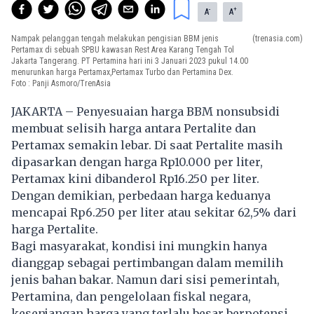
-
+
A
A
Nampak pelanggan tengah melakukan pengisian BBM jenis
(trenasia.com)
Pertamax di sebuah SPBU kawasan Rest Area Karang Tengah Tol
Jakarta Tangerang. PT Pertamina hari ini 3 Januari 2023 pukul 14.00
menurunkan harga Pertamax,Pertamax Turbo dan Pertamina Dex.
Foto : Panji Asmoro/TrenAsia
JAKARTA – Penyesuaian harga BBM nonsubsidi
membuat selisih harga antara Pertalite dan
Pertamax semakin lebar. Di saat Pertalite masih
dipasarkan dengan harga Rp10.000 per liter,
Pertamax kini dibanderol Rp16.250 per liter.
Dengan demikian, perbedaan harga keduanya
mencapai Rp6.250 per liter atau sekitar 62,5% dari
harga Pertalite.
Bagi masyarakat, kondisi ini mungkin hanya
dianggap sebagai pertimbangan dalam memilih
jenis bahan bakar. Namun dari sisi pemerintah,
Pertamina, dan pengelolaan fiskal negara,
kesenjangan harga yang terlalu besar berpotensi