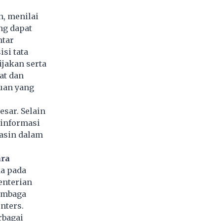
n, menilai
ng dapat
ntar
si tata
ijakan serta
at dan
juan yang
sar. Selain
 informasi
nasin dalam
ara
da pada
enterian
embaga
nters.
rbagai