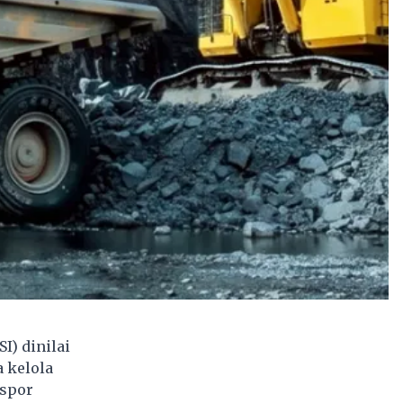
SI)
dinilai
 kelola
kspor