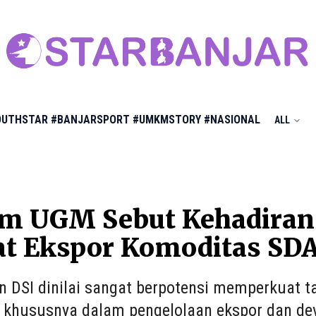
OUTHSTAR
#BANJARSPORT
#UMKMSTORY
#NASIONAL
ALL
m UGM Sebut Kehadiran D
at Ekspor Komoditas SD
n DSI dinilai sangat berpotensi memperkuat t
, khususnya dalam pengelolaan ekspor dan dev