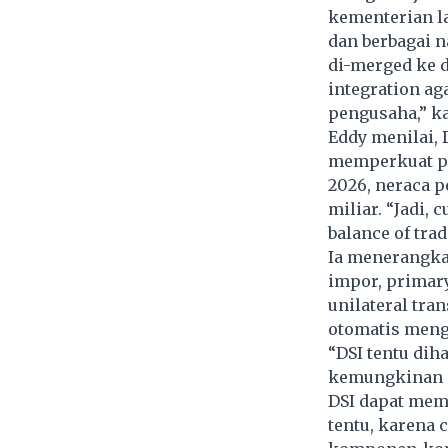
kementerian la
dan berbagai n
di-merged ke d
integration ag
pengusaha,” ka
Eddy menilai, 
memperkuat pos
2026, neraca 
miliar. “Jadi, 
balance of tr
Ia menerangkan
impor, primar
unilateral tra
otomatis mengu
“DSI tentu dih
kemungkinan d
DSI dapat memb
tentu, karena 