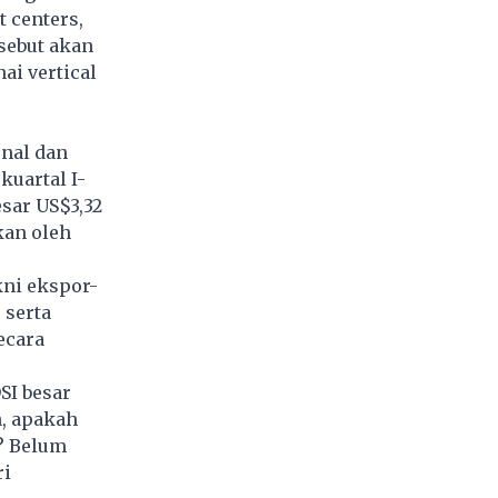
 centers,
rsebut akan
ai vertical
onal dan
uartal I-
sar US$3,32
kan oleh
kni ekspor-
 serta
ecara
SI besar
, apakah
s? Belum
ri