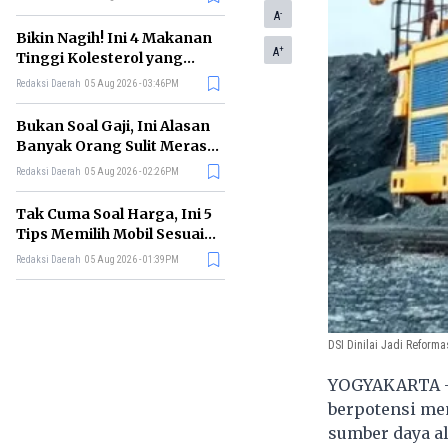
-
A
Bikin Nagih! Ini 4 Makanan
+
A
Tinggi Kolesterol yang
Sebaiknya Dikurangi
Redaksi Daerah
05 Aug 2026 - 03:46PM
Bukan Soal Gaji, Ini Alasan
Banyak Orang Sulit Merasa
Cukup
Redaksi Daerah
05 Aug 2026 - 02:26PM
Tak Cuma Soal Harga, Ini 5
Tips Memilih Mobil Sesuai
Kebutuhan
Redaksi Daerah
05 Aug 2026 - 01:39PM
DSI Dinilai Jadi Reforma
YOGYAKARTA 
berpotensi me
sumber daya al