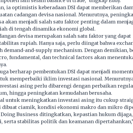
onen lain selain balance of trade,” ungkap Eddy.
n, ia optimistis keberadaan DSI dapat memberikan dam
uatan cadangan devisa nasional. Menurutnya, peningk
a akan menjadi salah satu faktor penting dalam menjaga
piah di tengah dinamika ekonomi global.
dangan devisa merupakan salah satu faktor yang dapat
bilitas rupiah. Hanya saja, perlu diingat bahwa exchan
eh demand-and-supply mechanism. Dengan demikian, b
o, fundamental, dan technical factors akan menentuka
ya.
ia juga berharap pembentukan DSI dapat menjadi momen
uk memperbaiki iklim investasi nasional. Menurutnya,
vestasi asing perlu dibarengi dengan perbaikan regula
um, hingga peningkatan kemudahan berusaha.
al untuk meningkatkan investasi asing itu cukup strai
i dibuat ciamik, kondisi ekonomi makro dan mikro dipe
 Doing Business ditingkatkan, kepastian hukum dijaga,
i, serta stabilitas politik dan keamanan dipertahankan