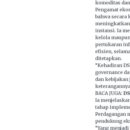
komoditas dan 
Pengamat ekon
bahwa secara 
meningkatkan 
instansi. Ia m
kelola maupun 
pertukaran inf
efisien, selam
ditetapkan.
“Kehadiran DSI
governance dan
dan kebijakan 
keterangannya 
BACA JUGA:
DS
Ia menjelaskan
tahap impleme
Perdagangan m
pendukung eksp
“Yang menjadi