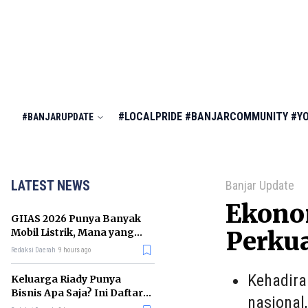
#LOCALPRIDE
#BANJARCOMMUNITY
#Y
#BANJARUPDATE
LATEST NEWS
Banjar Update
Ekono
GIIAS 2026 Punya Banyak
Mobil Listrik, Mana yang
Perku
Cocok untuk Gaji Rp10 Juta?
Redaksi Daerah
9 hours ago
Kehadira
Keluarga Riady Punya
Bisnis Apa Saja? Ini Daftar
nasional
Kerajaan Usahanya