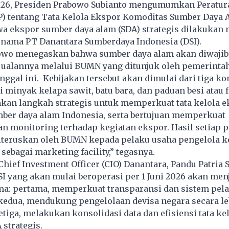
026, Presiden Prabowo Subianto mengumumkan Peratur
) tentang Tata Kelola Ekspor Komoditas Sumber Daya A
a ekspor sumber daya alam (SDA) strategis dilakukan 
nama PT Danantara Sumberdaya Indonesia (DSI).
owo menegaskan bahwa sumber daya alam akan diwaji
jualannya melalui BUMN yang ditunjuk oleh pemerintah
ggal ini. Kebijakan tersebut akan dimulai dari tiga k
i minyak kelapa sawit, batu bara, dan paduan besi atau f
akan langkah strategis untuk memperkuat tata kelola 
ber daya alam Indonesia, serta bertujuan memperkuat
 monitoring terhadap kegiatan ekspor. Hasil setiap p
iteruskan oleh BUMN kepada pelaku usaha pengelola ke
sebagai marketing facility,” tegasnya.
Chief Investment Officer (CIO) Danantara, Pandu Patria S
I yang akan mulai beroperasi per 1 Juni 2026 akan men
ama: pertama, memperkuat transparansi dan sistem pel
kedua, mendukung pengelolaan devisa negara secara le
etiga, melakukan konsolidasi data dan efisiensi tata ke
strategis.