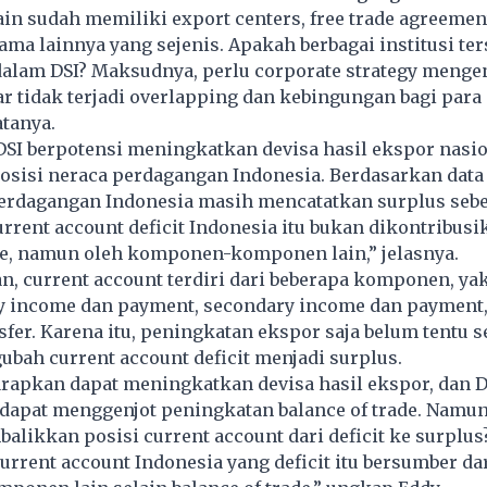
in sudah memiliki export centers, free trade agreement
ama lainnya yang sejenis. Apakah berbagai institusi te
alam DSI? Maksudnya, perlu corporate strategy mengen
ar tidak terjadi overlapping dan kebingungan bagi para
tanya.
DSI berpotensi meningkatkan devisa hasil ekspor nasi
isi neraca perdagangan Indonesia. Berdasarkan data k
perdagangan Indonesia masih mencatatkan surplus sebe
current account deficit Indonesia itu bukan dikontribusi
ade, namun oleh komponen-komponen lain,” jelasnya.
, current account terdiri dari beberapa komponen, ya
y income dan payment, secondary income dan payment,
nsfer. Karena itu, peningkatan ekspor saja belum tentu s
bah current account deficit menjadi surplus.
arapkan dapat meningkatkan devisa hasil ekspor, dan D
apat menggenjot peningkatan balance of trade. Namun
alikkan posisi current account dari deficit ke surplu
current account Indonesia yang deficit itu bersumber da