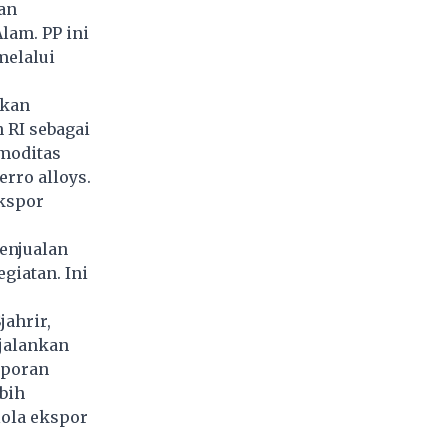
an
lam. PP ini
melalui
bkan
 RI sebagai
omoditas
erro alloys.
ekspor
enjualan
giatan. Ini
jahrir,
jalankan
aporan
bih
lola ekspor