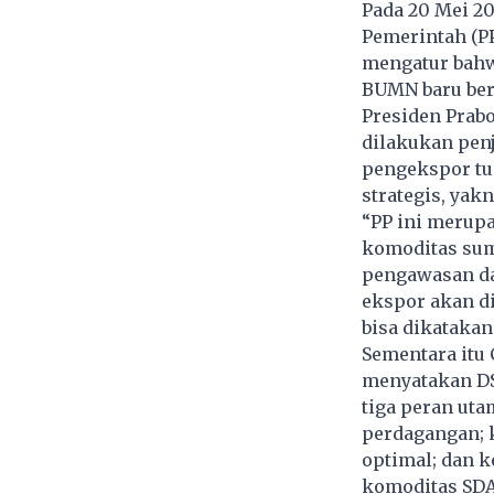
Pada 20 Mei 2
Pemerintah (PP
mengatur bahw
BUMN baru ber
Presiden Prab
dilakukan pen
pengekspor tun
strategis, yakn
“PP ini merup
komoditas sum
pengawasan dan
ekspor akan d
bisa dikatakan 
Sementara itu 
menyatakan DS
tiga peran ut
perdagangan; 
optimal; dan k
komoditas SDA 