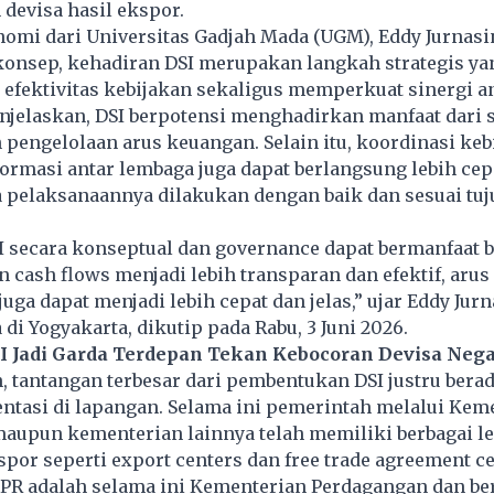
devisa hasil ekspor.
omi dari Universitas Gadjah Mada (
UGM
), Eddy Jurnasi
konsep, kehadiran DSI merupakan langkah strategis ya
efektivitas kebijakan sekaligus memperkuat sinergi a
enjelaskan, DSI berpotensi menghadirkan manfaat dari si
pengelolaan arus keuangan. Selain itu, koordinasi keb
ormasi antar lembaga juga dapat berlangsung lebih cep
a pelaksanaannya dilakukan dengan baik dan sesuai tu
 secara konseptual dan governance dapat bermanfaat be
 cash flows menjadi lebih transparan dan efektif, arus
juga dapat menjadi lebih cepat dan jelas,” ujar Eddy Jur
di Yogyakarta, dikutip pada Rabu, 3 Juni 2026.
I Jadi Garda Terdepan Tekan Kebocoran Devisa Neg
, tantangan terbesar dari pembentukan DSI justru bera
ntasi di lapangan. Selama ini pemerintah melalui Kem
aupun kementerian lainnya telah memiliki berbagai l
or seperti export centers dan free trade agreement ce
 PR adalah selama ini Kementerian Perdagangan dan be