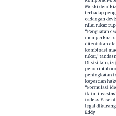
komponen-komp
Meski demikia
terhadap peng
cadangan devis
nilai tukar ru
“Penguatan ca
memperkuat sta
ditentukan ol
kombinasi macr
tukar,” tandasn
Di sisi lain, 
pemerintah unt
peningkatan in
kepastian huk
“Formulasi ide
iklim investas
indeks Ease of
legal dikurang
Eddy.