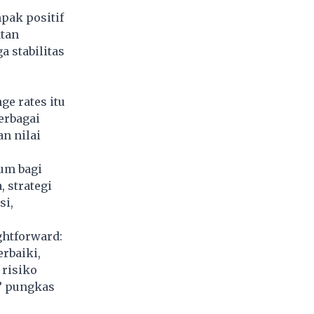
pak positif
atan
 stabilitas
ge rates itu
erbagai
n nilai
tum bagi
 strategi
si,
ghtforward:
rbaiki,
 risiko
,” pungkas