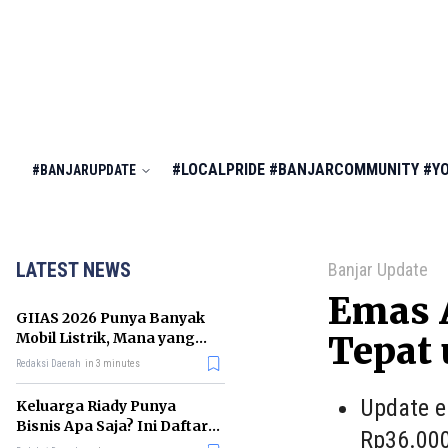
#LOCALPRIDE
#BANJARCOMMUNITY
#Y
#BANJARUPDATE
LATEST NEWS
Banjar Update
Emas 
GIIAS 2026 Punya Banyak
Mobil Listrik, Mana yang
Tepat
Cocok untuk Gaji Rp10 Juta?
Redaksi Daerah
in 3 minutes
Update e
Keluarga Riady Punya
Bisnis Apa Saja? Ini Daftar
Rp36.000
Kerajaan Usahanya