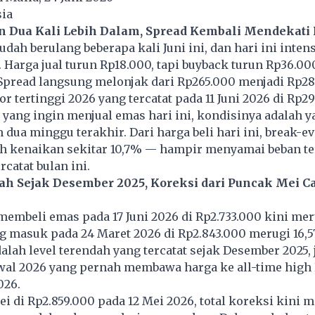
sia
n Dua Kali Lebih Dalam, Spread Kembali Mendekati
udah berulang beberapa kali Juni ini, dan hari ini inten
 Harga jual turun Rp18.000, tapi buyback turun Rp36.00
. Spread langsung melonjak dari Rp265.000 menjadi Rp28
r tertinggi 2026 yang tercatat pada 11 Juni 2026 di Rp2
 yang ingin menjual emas hari ini, kondisinya adalah y
 dua minggu terakhir. Dari harga beli hari ini, break-e
lah kenaikan sekitar 10,7% — hampir menyamai beban t
catat bulan ini.
h Sejak Desember 2025, Koreksi dari Puncak Mei C
membeli emas pada 17 Juni 2026 di Rp2.733.000 kini meru
g masuk pada 24 Maret 2026 di Rp2.843.000 merugi 16,5
alah level terendah yang tercatat sejak Desember 2025, 
wal 2026 yang pernah membawa harga ke all-time high 
026.
i di Rp2.859.000 pada 12 Mei 2026, total koreksi kini 