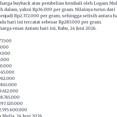
, harga buyback atau pembelian kembali oleh Logam Mul
ih dalam, yakni Rp36.000 per gram. Nilainya turun dari
njadi Rp2.372.000 per gram, sehingga selisih antara ha
da hari ini tercatat sebesar Rp283.000 per gram.
 harga emas Antam hari ini, Rabu, 24 Juni 2026.
77.500
.000
0.000
5.000
50.000
045.000
962.000
.845.000
9.612.000
8.765.000
297.320.000
2.595.600.000
Mulia, 24 Juni 2026