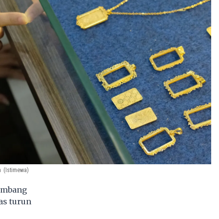
a
(Istimewa)
ambang
as turun