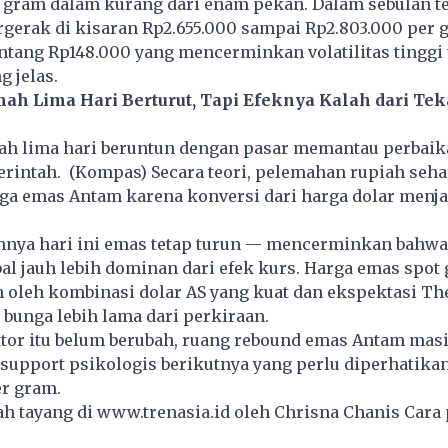
 gram dalam kurang dari enam pekan. Dalam sebulan te
gerak di kisaran Rp2.655.000 sampai Rp2.803.000 per 
ntang Rp148.000 yang mencerminkan volatilitas tinggi 
 jelas.
h Lima Hari Berturut, Tapi Efeknya Kalah dari Te
h lima hari beruntun dengan pasar memantau perbaik
rintah. (Kompas) Secara teori, pelemahan rupiah seh
a emas Antam karena konversi dari harga dolar menjad
nnya hari ini emas tetap turun — mencerminkan bahwa
bal jauh lebih dominan dari efek kurs. Harga emas spot 
 oleh kombinasi dolar AS yang kuat dan ekspektasi Th
bunga lebih lama dari perkiraan.
ktor itu belum berubah, ruang rebound emas Antam mas
l support psikologis berikutnya yang perlu diperhatikan
er gram.
lah tayang di
www.trenasia.id
oleh Chrisna Chanis Cara 