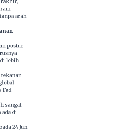
rakhir,
gram
tanpa arah
kanan
an postur
arusnya
i lebih
 tekanan
global
e Fed
ih sangat
 ada di
pada 24 Jun