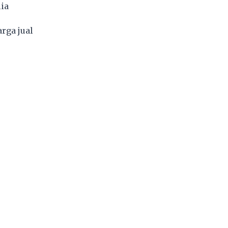
ia
rga jual