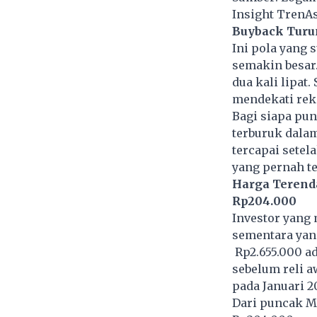
Insight TrenA
Buyback Turu
Ini pola yang s
semakin besar.
dua kali lipat
mendekati reko
Bagi siapa pun
terburuk dalam
tercapai sete
yang pernah ter
Harga Terenda
Rp204.000
Investor yang 
sementara yan
Rp2.655.000 ad
sebelum reli a
pada Januari 2
Dari puncak Me