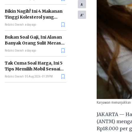
-
A
Bikin Nagih! Ini 4 Makanan
+
A
Tinggi Kolesterol yang
Sebaiknya Dikurangi
Redaksi Daerah
a day ago
Bukan Soal Gaji, Ini Alasan
Banyak Orang Sulit Merasa
Cukup
Redaksi Daerah
a day ago
Tak Cuma Soal Harga, Ini 5
Tips Memilih Mobil Sesuai
Kebutuhan
Redaksi Daerah
05 Aug 2026 - 01:39PM
Karyawan menunjukkan lo
JAKARTA — Ha
(ANTM) mengal
Rp18.000 per g