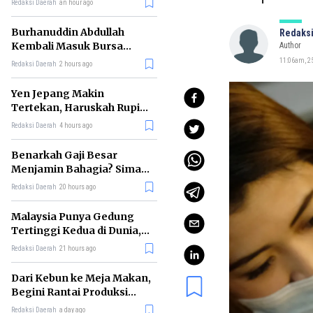
Redaksi Daerah
an hour ago
Burhanuddin Abdullah
Redaksi
Kembali Masuk Bursa
Author
Gubernur BI, Ini Rekam
11:06am, 2
Redaksi Daerah
2 hours ago
Jejaknya
Yen Jepang Makin
Tertekan, Haruskah Rupiah
Ikut Khawatir?
Redaksi Daerah
4 hours ago
Benarkah Gaji Besar
Menjamin Bahagia? Simak
Penjelasan Ilmu Ekonomi
Redaksi Daerah
20 hours ago
Malaysia Punya Gedung
Tertinggi Kedua di Dunia,
Ini Daftar Lengkap 2026
Redaksi Daerah
21 hours ago
Dari Kebun ke Meja Makan,
Begini Rantai Produksi
Sawit di Indonesia
Redaksi Daerah
a day ago