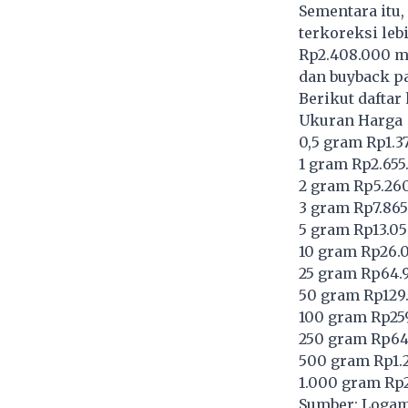
Sementara itu
terkoreksi leb
Rp2.408.000 me
dan buyback pa
Berikut daftar
Ukuran Harga
0,5 gram Rp1.3
1 gram Rp2.655
2 gram Rp5.26
3 gram Rp7.86
5 gram Rp13.0
10 gram Rp26.
25 gram Rp64.
50 gram Rp129
100 gram Rp25
250 gram Rp64
500 gram Rp1.
1.000 gram Rp
Sumber: Logam 