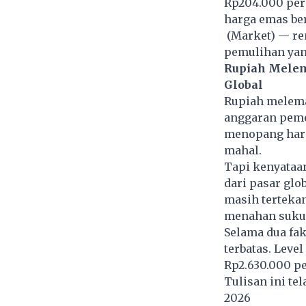
Rp204.000 per
harga emas ber
(Market) — re
pemulihan yang
Rupiah Melema
Global
Rupiah melema
anggaran peme
menopang harg
mahal.
Tapi kenyataa
dari pasar glo
masih tertekan
menahan suku 
Selama dua fa
terbatas. Leve
Rp2.630.000 p
Tulisan ini te
2026