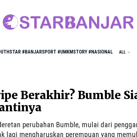
OUTHSTAR
#BANJARSPORT
#UMKMSTORY
#NASIONAL
ALL
ipe Berakhir? Bumble Si
antinya
deretan perubahan Bumble, mulai dari penggant
ak lagi mengharuskan perempuan yang memula