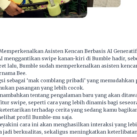
Memperkenalkan Asisten Kencan Berbasis AI Generatif
AI menggantikan swipe kanan-kiri di Bumble hadir, seb
ret lalu, Bumble sudah memperkenalkan asisten kencan
ernama Bee.
ngsi sebagai ‘mak comblang pribadi’ yang memudahkan
kan pasangan yang lebih cocok.
nambahkan tentang pengalaman baru yang akan ditaw
itur swipe, seperti cara yang lebih dinamis bagi seseo
tertarikan terhadap cerita yang sedang kamu bagikan,
lihat profil Bumble-mu saja.
akini cara ini akan menghasilkan interaksi yang lebi
jadi berkualitas, sekaligus meningkatkan keterlibata