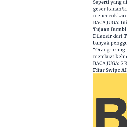
Seperti yang d
geser kanan/k
mencocokkan 
BACA JUGA:
In
Tujuan Bumbl
Dilansir dari 
banyak penggu
“Orang-orang 
membuat kehidu
BACA JUGA:
5 
Fitur Swipe A