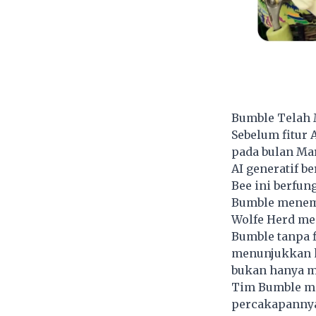
Bumble Telah 
Sebelum fitur 
pada bulan Ma
AI generatif b
Bee ini berfu
Bumble menemu
Wolfe Herd me
Bumble tanpa f
menunjukkan ke
bukan hanya me
Tim Bumble mey
percakapannya 