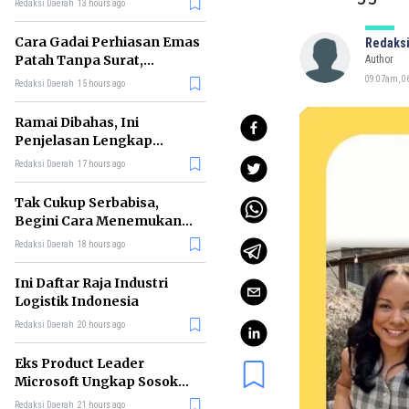
Redaksi Daerah
13 hours ago
Cara Gadai Perhiasan Emas
Redaksi
Patah Tanpa Surat,
Author
Ternyata Tetap Bisa!
09:07am, 06
Redaksi Daerah
15 hours ago
Ramai Dibahas, Ini
Penjelasan Lengkap
tentang Konsep Kabinet
Redaksi Daerah
17 hours ago
Bayangan
Tak Cukup Serbabisa,
Begini Cara Menemukan
'Spike' agar CV Dilirik HR
Redaksi Daerah
18 hours ago
Ini Daftar Raja Industri
Logistik Indonesia
Redaksi Daerah
20 hours ago
Eks Product Leader
Microsoft Ungkap Sosok
yang Paling Cocok
Redaksi Daerah
21 hours ago