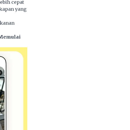
ebih cepat
akapan yang
akanan
 Memulai