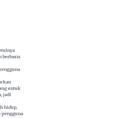
etulnya
 berbasis
 pengguna
arkan
rang untuk
 jadi
h hidup,
n pengguna.