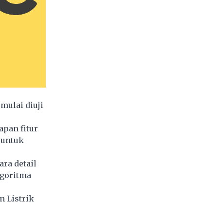
mulai diuji
pan fitur
 untuk
ra detail
lgoritma
 Listrik