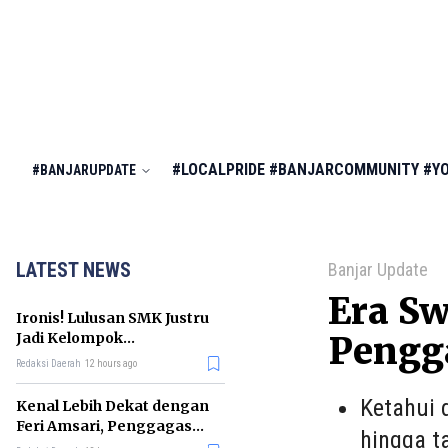
#LOCALPRIDE
#BANJARCOMMUNITY
#Y
#BANJARUPDATE
LATEST NEWS
Banjar Update
Era Sw
Ironis! Lulusan SMK Justru
Jadi Kelompok
Pengg
Pengangguran Terbanyak
Redaksi Daerah
12 hours ago
di RI
Ketahui 
Kenal Lebih Dekat dengan
Feri Amsari, Penggagas
hingga t
Kabinet Bayangan