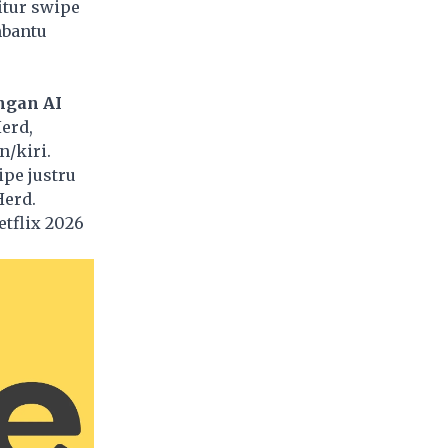
itur swipe
mbantu
ngan AI
erd,
/kiri.
pe justru
Herd.
tflix 2026