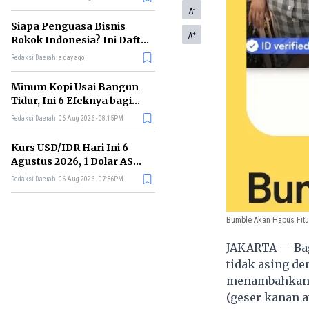
Memimpin di Era AI
-
A
Siapa Penguasa Bisnis
+
A
Rokok Indonesia? Ini Daftar
Perusahaan Terbesarnya
Redaksi Daerah
a day ago
Minum Kopi Usai Bangun
Tidur, Ini 6 Efeknya bagi
Kesehatan Tubuh
Redaksi Daerah
06 Aug 2026 - 08:15PM
Kurs USD/IDR Hari Ini 6
Agustus 2026, 1 Dolar AS
Kini Berapa Rupiah?
Redaksi Daerah
06 Aug 2026 - 07:56PM
Bumble Akan Hapus Fitur
JAKARTA — Bag
tidak asing de
menambahkan f
(geser kanan at