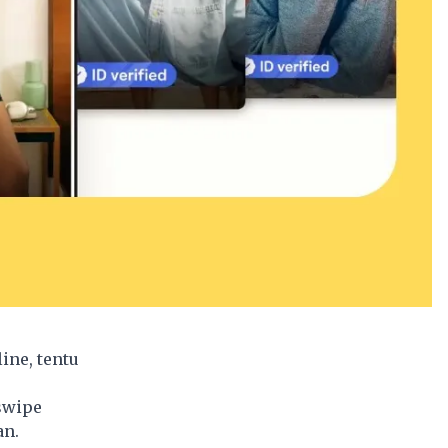
ne, tentu
swipe
an.