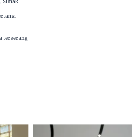
, Simak
ertama
a terserang