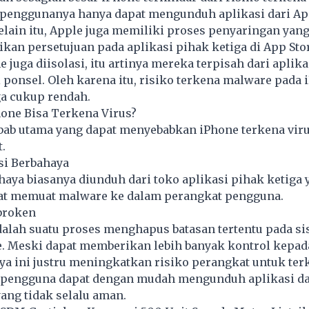
 penggunanya hanya dapat mengunduh aplikasi dari Ap
elain itu, Apple juga memiliki proses penyaringan yang
an persetujuan pada aplikasi pihak ketiga di App Stor
 juga diisolasi, itu artinya mereka terpisah dari aplikas
 ponsel. Oleh karena itu, risiko terkena malware pada 
ga cukup rendah.
one Bisa Terkena Virus?
ab utama yang dapat menyebabkan iPhone terkena virus
.
si Berbahaya
haya biasanya diunduh dari toko aplikasi pihak ketiga 
at memuat malware ke dalam perangkat pengguna.
broken
dalah suatu proses menghapus batasan tertentu pada s
e. Meski dapat memberikan lebih banyak kontrol kepad
a ini justru meningkatkan risiko perangkat untuk terk
a pengguna dapat dengan mudah mengunduh aplikasi da
yang tidak selalu aman.