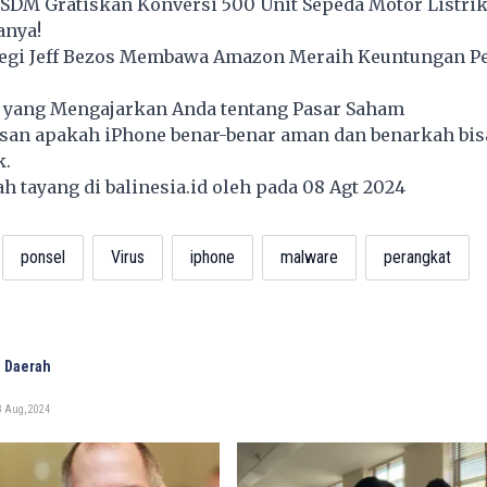
SDM Gratiskan Konversi 500 Unit Sepeda Motor Listrik
anya!
egi Jeff Bezos Membawa Amazon Meraih Keuntungan P
k yang Mengajarkan Anda tentang Pasar Saham
lasan apakah iPhone benar-benar aman dan benarkah bis
k.
lah tayang di
balinesia.id
oleh pada 08 Agt 2024
ponsel
Virus
iphone
malware
perangkat
 Daerah
8 Aug, 2024