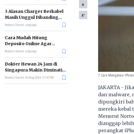
-
A
3 Alasan Charger Berkabel
+
A
Masih Unggul Dibanding
Wireless Charging
Redaksi Daerah
a day ago
Cara Mudah Hitung
Deposito Online Agar
Untung dalam Jangka
Redaksi Daerah
a day ago
Panjang
Dokter Hewan 24 Jam di
Singapura Makin Diminati,
7 Cara Mengatasi iPhon
Ini Alasannya
Redaksi Daerah
04 Aug 2026 - 07:41PM
JAKARTA - Jika
dan malware, 
dipungkiri bah
mereka kebal 
Menurut Norton
dianggap lebih
perangkat iPho