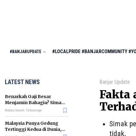
#LOCALPRIDE
#BANJARCOMMUNITY
#Y
#BANJARUPDATE
LATEST NEWS
Banjar Update
Fakta 
Benarkah Gaji Besar
Menjamin Bahagia? Simak
Terhad
Penjelasan Ilmu Ekonomi
Redaksi Daerah
15 hours ago
Simak pe
Malaysia Punya Gedung
Tertinggi Kedua di Dunia,
tidak.
Ini Daftar Lengkap 2026