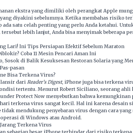
manan ekstra yang dimiliki oleh perangkat Apple mung
 yang diyakini sebelumnya. Ketika membahas risiko ter
ap ada satu celah penting yang perlu Anda ketahui. Untu
ersebut lebih lanjut, Anda bisa menyimak beberapa pe
g Lari! Ini Tips Persiapan Efektif Sebelum Maraton
blokir? Coba 11 Mesin Pencari Aman Ini
to, Sosok di Balik Kesuksesan Restoran Solaria yang M
Pas-pasan
ne Bisa Terkena Virus?
lansir dari
Reader’s Digest
, iPhone juga bisa terkena viru
ndisi tertentu. Menurut Robert Siciliano, seorang ahl
founder Protect Now menyebutkan bahwa kemungkinan
hari terkena virus sangat kecil. Hal ini karena desain 
e tidak mendukung penyebaran virus dengan cara yang
 operasi di Windows atau Android.
 Jarang Terkena Virus
san sebagian besar iPhone terhindar dari risiko terkena