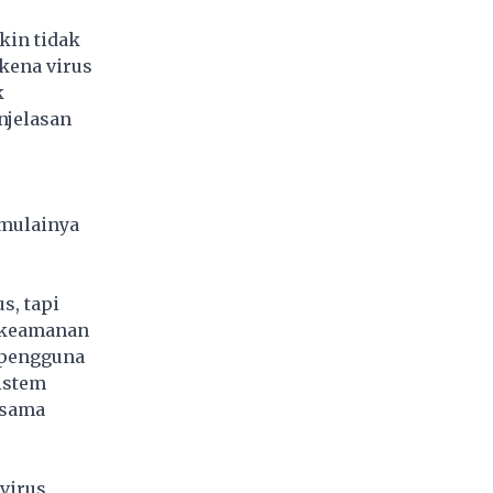
kin tidak
kena virus
k
njelasan
emulainya
s, tapi
i keamanan
 pengguna
sistem
 sama
 virus