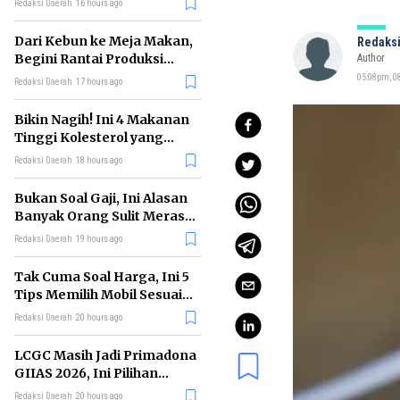
Redaksi Daerah
16 hours ago
Dari Kebun ke Meja Makan,
Redaksi
Begini Rantai Produksi
Author
Sawit di Indonesia
05:08pm, 0
Redaksi Daerah
17 hours ago
Bikin Nagih! Ini 4 Makanan
Tinggi Kolesterol yang
Sebaiknya Dikurangi
Redaksi Daerah
18 hours ago
Bukan Soal Gaji, Ini Alasan
Banyak Orang Sulit Merasa
Cukup
Redaksi Daerah
19 hours ago
Tak Cuma Soal Harga, Ini 5
Tips Memilih Mobil Sesuai
Kebutuhan
Redaksi Daerah
20 hours ago
LCGC Masih Jadi Primadona
GIIAS 2026, Ini Pilihan
Terbaiknya
Redaksi Daerah
20 hours ago