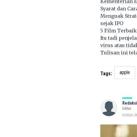
Kementerian E
Syarat dan Car
Menguak Strat
sejak IPO
5 Film Terbai
Itu tadi penje
virus atau tida
Tulisan ini te
apple
Tags:
Redaksi
Editor
05:08pm, 0