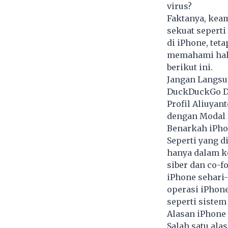
virus?
Faktanya, kea
sekuat seperti
di iPhone, tet
memahami hal t
berikut ini.
Jangan Langsun
DuckDuckGo Di
Profil Aliuyan
dengan Modal 
Benarkah iPho
Seperti yang di
hanya dalam ko
siber dan co-
iPhone sehari-
operasi iPhon
seperti sistem
Alasan iPhone
Salah satu ala