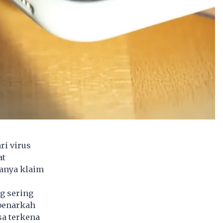
ri virus
at
danya klaim
g sering
 benarkah
sa terkena