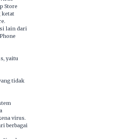
p Store
 ketat
e.
i lain dari
iPhone
, yaitu
yang tidak
istem
a
ena virus.
ri berbagai