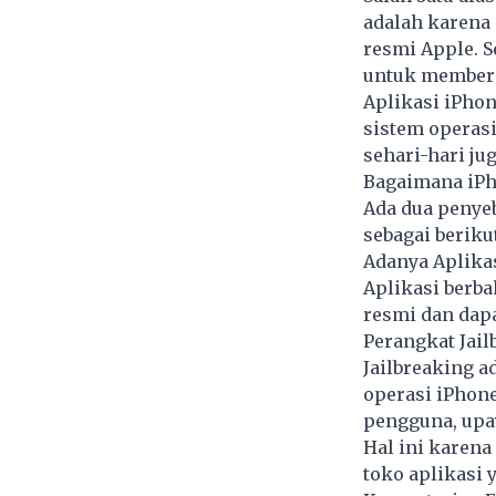
adalah karena
resmi Apple. S
untuk memberik
Aplikasi iPhone
sistem operasi
sehari-hari ju
Bagaimana iPh
Ada dua penyeb
sebagai berikut
Adanya Aplika
Aplikasi berba
resmi dan dap
Perangkat Jail
Jailbreaking a
operasi iPhon
pengguna, upay
Hal ini karen
toko aplikasi 