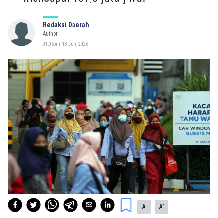
Redaksi Daerah
Author
01:06pm, 18 Jun, 2026
-
+
A
A