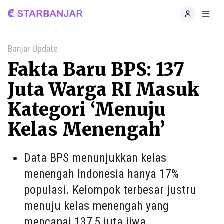
Home
Toggl
Banjar Update
Fakta Baru BPS: 137
Juta Warga RI Masuk
Kategori ‘Menuju
Kelas Menengah’
Data BPS menunjukkan kelas
menengah Indonesia hanya 17%
populasi. Kelompok terbesar justru
menuju kelas menengah yang
mencapai 137,5 juta jiwa.