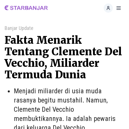
Home
Toggl
Banjar Update
Fakta Menarik
Tentang Clemente Del
Vecchio, Miliarder
Termuda Dunia
Menjadi miliarder di usia muda
rasanya begitu mustahil. Namun,
Clemente Del Vecchio
membuktikannya. Ia adalah pewaris
dari keluarga Del Vecchio.