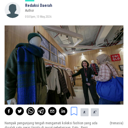
Redaksi Daerah
Author
05:05pm, 13 May, 2026
-
+
A
A
Nampak pengunjung tengah mengamati koleksi fashion yang ada
(trenasia)
disalah satu gerai Uniqlo di pusat pebelanjaan. Foto : Panji