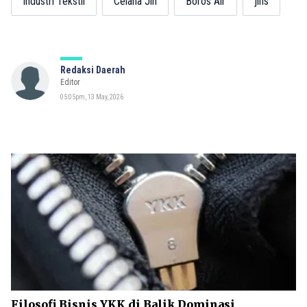
Industri Tekstil
Celana Jin
Boros Air
jins
Redaksi Daerah
Editor
05:05pm, 13 May, 2026
Filosofi Bisnis YKK di Balik Dominasi