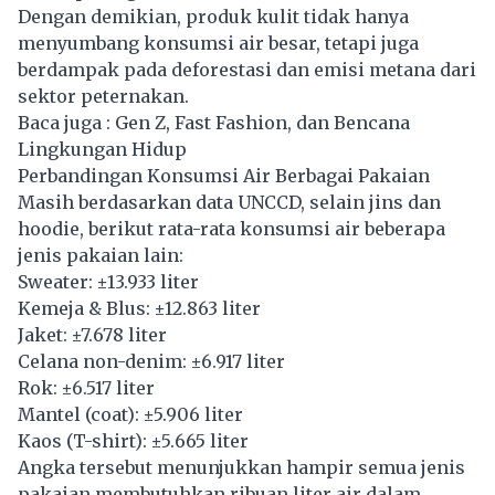
Dengan demikian, produk kulit tidak hanya
menyumbang konsumsi air besar, tetapi juga
berdampak pada deforestasi dan emisi metana dari
sektor peternakan.
Baca juga :
Gen Z, Fast Fashion, dan Bencana
Lingkungan Hidup
Perbandingan Konsumsi Air Berbagai Pakaian
Masih berdasarkan data UNCCD, selain jins dan
hoodie, berikut rata-rata konsumsi air beberapa
jenis pakaian lain:
Sweater: ±13.933 liter
Kemeja & Blus: ±12.863 liter
Jaket: ±7.678 liter
Celana non-denim: ±6.917 liter
Rok: ±6.517 liter
Mantel (coat): ±5.906 liter
Kaos (T-shirt): ±5.665 liter
Angka tersebut menunjukkan hampir semua jenis
pakaian membutuhkan ribuan liter air dalam