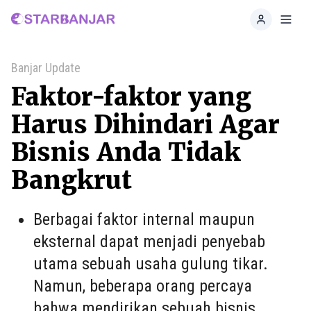
Home
Toggl
Banjar Update
Faktor-faktor yang
Harus Dihindari Agar
Bisnis Anda Tidak
Bangkrut
Berbagai faktor internal maupun
eksternal dapat menjadi penyebab
utama sebuah usaha gulung tikar.
Namun, beberapa orang percaya
bahwa mendirikan sebuah bisnis