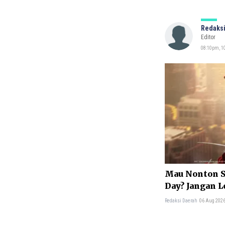
Redaksi
Editor
08:10pm, 10
Mau Nonton S
Day? Jangan L
Penting Ini
Redaksi Daerah
06 Aug 2026