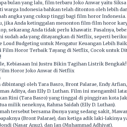
pa bulan yang lalu, film terbaru Joko Anwar yaitu Siks
i warga Indonesia bahkan telah ditonton oleh lebih dari
ah angka yang cukup tinggi bagi film horor Indonesia.
u, jika Anda ketinggalan menonton film-film horor kar
op, sekarang Anda tidak perlu khawatir. Pasalnya, bebe
i sudah ada yang ditayangkan di Netflix, seperti berikut
e Loud Budgeting untuk Mengatur Keuangan Lebih Baik
Film Horor Terbaik Tayang di Netflix, Cocok untuk Di
!
e, Kebiasaan Ini Justru Bikin Tagihan Listrik Bengkak!
ilm Horor Joko Anwar di Netflix
n
 dibintangi oleh Tara Basro, Bront Palarae, Endy Arfian,
mas Aditya, dan Elly D. Luthan. Film ini mengambil lata
n Rini (Tara Basro) yang tinggal di pinggiran kota Jak
ua milik neneknya, Rahma Saidah (Elly D. Luthan).
rumah tersebut bersama ibunya yang sedang sakit, Maw
bapaknya (Bront Palarae), dan ketiga adik laki-lakinya y
 Bondi (Nasar Anuz), dan Ian (Muhammad Adhiyat).