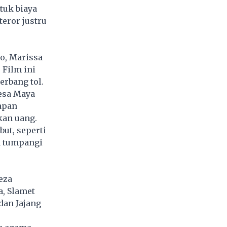
tuk biaya
eror justru
o, Marissa
 Film ini
erbang tol.
desa Maya
apan
kan uang.
but, seperti
a tumpangi
eza
a, Slamet
dan Jajang