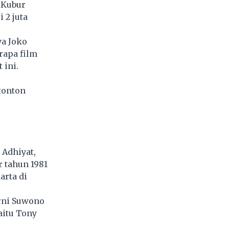
a Kubur
 2 juta
ya Joko
rapa film
 ini.
tonton
 Adhiyat,
r tahun 1981
arta di
arni Suwono
aitu Tony