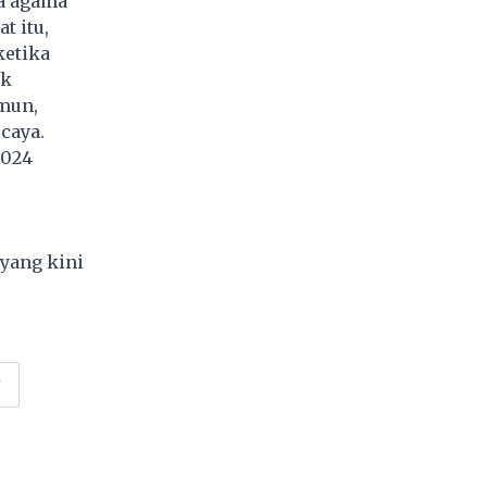
ya agama
t itu,
ketika
uk
mun,
caya.
2024
 yang kini
r