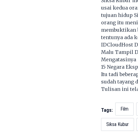
Siksa Kubur me
usai kedua ora
tujuan hidup S
orang itu meni
membuktikan b
tentunya ada 
IDCloudHost D
Malu Tampil De
Mengatasinya
15 Negara Eksp
Itu tadi beber
sudah tayang d
Tulisan ini te
Film
Tags:
Siksa Kubur