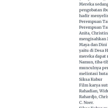
Mereka sedang
pengobatan ibu
hadir menyelim
Perempuan Ta
Perempuan Tan
Anita, Christi
mengisahkan Ma
Maya dan Dini 
yaitu di Desa 
mereka dapat 
Namun, tiba-ti
munculnya pena
melintasi huta
Siksa Kubur
Film karya sut
Rahadian, Widu
Rahardjo, Chri
C. Noer.