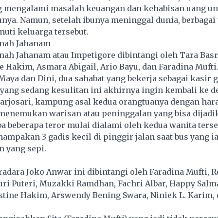
 mengalami masalah keuangan dan kehabisan uang un
nya. Namun, setelah ibunya meninggal dunia, berbagai t
uti keluarga tersebut.
nah Jahanam
ah Jahanam atau Impetigore dibintangi oleh Tara Basr
ne Hakim, Asmara Abigail, Ario Bayu, dan Faradina Mufti.
ya dan Dini, dua sahabat yang bekerja sebagai kasir g
yang sedang kesulitan ini akhirnya ingin kembali ke 
Harjosari, kampung asal kedua orangtuanya dengan har
menemukan warisan atau peninggalan yang bisa dijadi
ba beberapa teror mulai dialami oleh kedua wanita terse
mpakan 3 gadis kecil di pinggir jalan saat bus yang i
n yang sepi.
radara Joko Anwar ini dibintangi oleh Faradina Mufti, R
ri Puteri, Muzakki Ramdhan, Fachri Albar, Happy Salm
stine Hakim, Arswendy Bening Swara, Niniek L. Karim, 