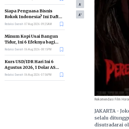
Memimpin di Era AI
-
A
Siapa Penguasa Bisnis
+
A
Rokok Indonesia? Ini Daftar
Perusahaan Terbesarnya
Redaksi Daerah
07 Aug 2026 - 09:25AM
Minum Kopi Usai Bangun
Tidur, Ini 6 Efeknya bagi
Kesehatan Tubuh
Redaksi Daerah
06 Aug 2026 - 08:15PM
Kurs USD/IDR Hari Ini 6
Agustus 2026, 1 Dolar AS
Kini Berapa Rupiah?
Redaksi Daerah
06 Aug 2026 - 07:56PM
Rekomendasi Film Horor 
JAKARTA - Joko
selalu ditungg
disutradarai o