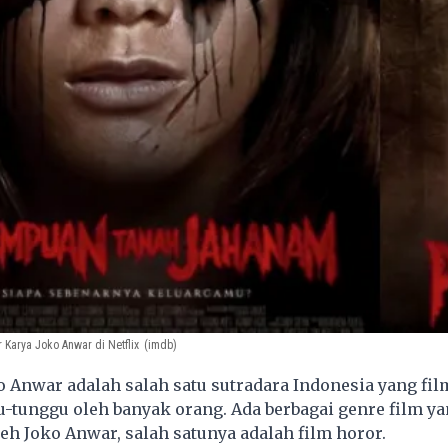
Karya Joko Anwar di Netflix
(imdb)
 Anwar adalah salah satu sutradara Indonesia yang fil
u-tunggu oleh banyak orang. Ada berbagai genre film y
leh Joko Anwar, salah satunya adalah film horor.