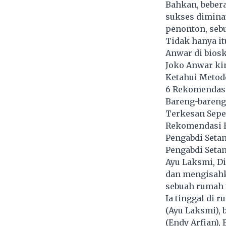
Bahkan, bebera
sukses diminat
penonton, sebu
Tidak hanya it
Anwar di biosk
Joko Anwar kin
Ketahui Metod
6 Rekomendasi 
Bareng-bareng
Terkesan Sepel
Rekomendasi F
Pengabdi Seta
Pengabdi Setan
Ayu Laksmi, Di
dan mengisahka
sebuah rumah t
Ia tinggal di 
(Ayu Laksmi), 
(Endy Arfian),