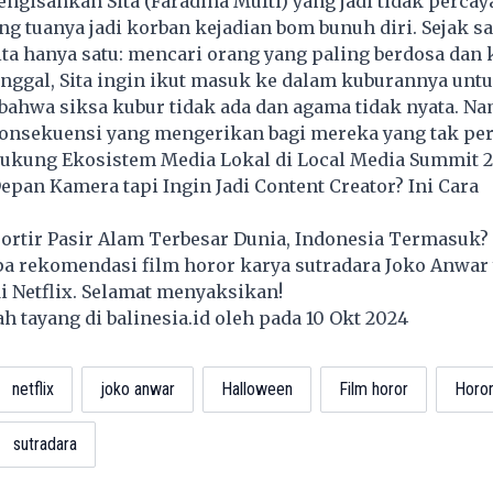
ngisahkan Sita (Faradina Mufti) yang jadi tidak perca
ng tuanya jadi korban kejadian bom bunuh diri. Sejak saa
ita hanya satu: mencari orang yang paling berdosa dan 
nggal, Sita ingin ikut masuk ke dalam kuburannya unt
ahwa siksa kubur tidak ada dan agama tidak nyata. Na
konsekuensi yang mengerikan bagi mereka yang tak per
ukung Ekosistem Media Lokal di Local Media Summit 
pan Kamera tapi Ingin Jadi Content Creator? Ini Cara
ortir Pasir Alam Terbesar Dunia, Indonesia Termasuk?
apa rekomendasi film horor karya sutradara Joko Anwar
i Netflix. Selamat menyaksikan!
lah tayang di
balinesia.id
oleh pada 10 Okt 2024
netflix
joko anwar
Halloween
Film horor
Horo
sutradara