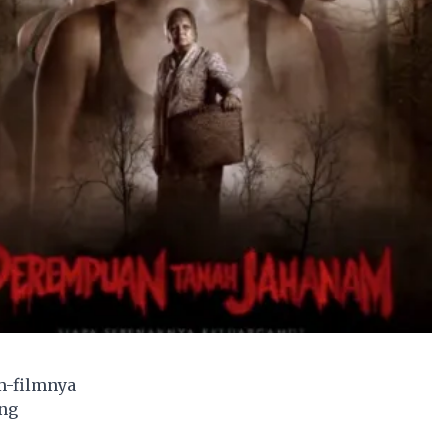
m-filmnya
ang