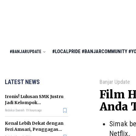
#LOCALPRIDE
#BANJARCOMMUNITY
#Y
#BANJARUPDATE
LATEST NEWS
Banjar Update
Film H
Ironis! Lulusan SMK Justru
Jadi Kelompok
Anda 
Pengangguran Terbanyak
Redaksi Daerah
19 hours ago
di RI
Simak be
Kenal Lebih Dekat dengan
Feri Amsari, Penggagas
Netflix.
Kabinet Bayangan