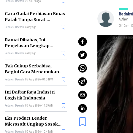
Redaksi Daerah
20 hours ago
Cara Gadai Perhiasan Emas
Redaksi
Patah Tanpa Surat,
Author
Ternyata Tetap Bisa!
08:10pm, 10
Redaksi Daerah
a day ago
Ramai Dibahas, Ini
Penjelasan Lengkap
tentang Konsep Kabinet
Redaksi Daerah
a day ago
Bayangan
Tak Cukup Serbabisa,
Begini Cara Menemukan
'Spike' agar CV Dilirik HR
Redaksi Daerah
07 Aug 2026 - 01:34PM
Ini Daftar Raja Industri
Logistik Indonesia
Redaksi Daerah
07 Aug 2026 - 11:29AM
Eks Product Leader
Microsoft Ungkap Sosok
yang Paling Cocok
Redaksi Daerah
07 Aug 2026 - 10:44AM