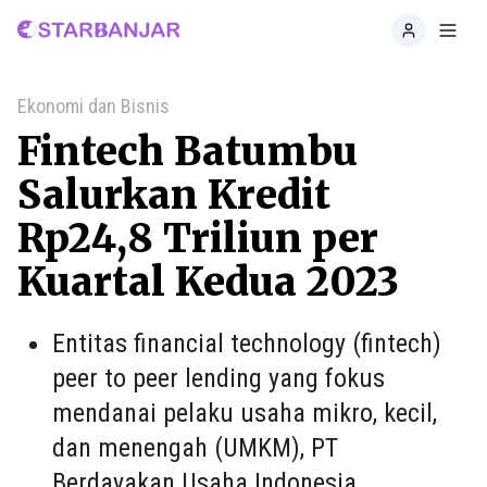
Home
Toggl
Ekonomi dan Bisnis
Fintech Batumbu
Salurkan Kredit
Rp24,8 Triliun per
Kuartal Kedua 2023
Entitas financial technology (fintech)
peer to peer lending yang fokus
mendanai pelaku usaha mikro, kecil,
dan menengah (UMKM), PT
Berdayakan Usaha Indonesia