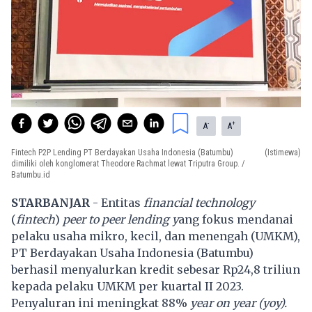
-
+
A
A
Fintech P2P Lending PT Berdayakan Usaha Indonesia (Batumbu)
(Istimewa)
dimiliki oleh konglomerat Theodore Rachmat lewat Triputra Group. /
Batumbu.id
STARBANJAR
- Entitas
f
inancial technology
(
fintech
)
peer to peer lending y
ang fokus mendanai
pelaku usaha mikro, kecil, dan menengah (UMKM),
PT Berdayakan Usaha Indonesia (Batumbu)
berhasil menyalurkan kredit sebesar Rp24,8 triliun
kepada pelaku UMKM per kuartal II 2023.
Penyaluran ini meningkat 88%
year on year (yoy).