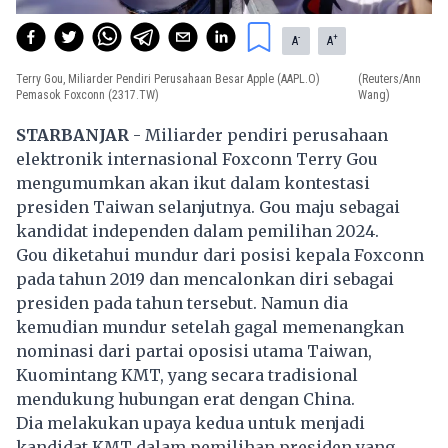
-
+
A
A
Terry Gou, Miliarder Pendiri Perusahaan Besar Apple (AAPL.O)
(Reuters/Ann
Pemasok Foxconn (2317.TW)
Wang)
STARBANJAR
- Miliarder pendiri perusahaan
elektronik internasional
Foxconn
Terry Gou
mengumumkan akan ikut dalam kontestasi
presiden Taiwan selanjutnya. Gou maju sebagai
kandidat independen dalam pemilihan 2024.
Gou diketahui mundur dari posisi kepala Foxconn
pada tahun 2019 dan mencalonkan diri sebagai
presiden pada tahun tersebut. Namun dia
kemudian mundur setelah gagal memenangkan
nominasi dari partai oposisi utama Taiwan,
Kuomintang KMT, yang secara tradisional
mendukung hubungan erat dengan China.
Dia melakukan upaya kedua untuk menjadi
kandidat KMT dalam pemilihan presiden yang