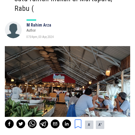
Rabu (
M Rahim Arza
Author
07:04pm, 03 Apr, 2024
-
+
A
A