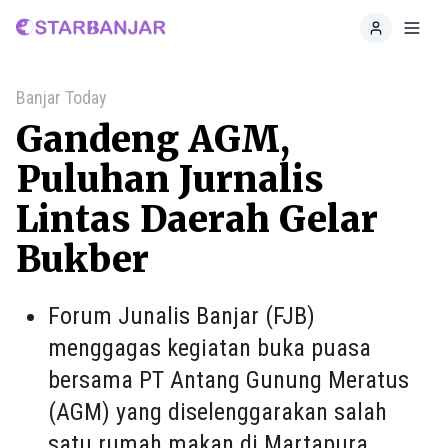
Home
Toggl
Banjar Today
Gandeng AGM,
Puluhan Jurnalis
Lintas Daerah Gelar
Bukber
Forum Junalis Banjar (FJB)
menggagas kegiatan buka puasa
bersama PT Antang Gunung Meratus
(AGM) yang diselenggarakan salah
satu rumah makan di Martapura,