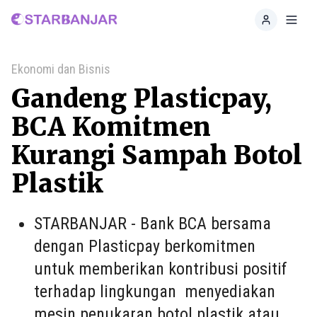
Home
Toggl
Ekonomi dan Bisnis
Gandeng Plasticpay,
BCA Komitmen
Kurangi Sampah Botol
Plastik
STARBANJAR - Bank BCA bersama
dengan Plasticpay berkomitmen
untuk memberikan kontribusi positif
terhadap lingkungan menyediakan
mesin penukaran botol plastik atau