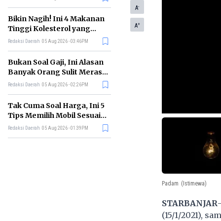
-
A
Bikin Nagih! Ini 4 Makanan
+
A
Tinggi Kolesterol yang
Sebaiknya Dikurangi
Redaksi Daerah
05 Aug 2026 - 03:46PM
Bukan Soal Gaji, Ini Alasan
Banyak Orang Sulit Merasa
Cukup
Redaksi Daerah
05 Aug 2026 - 02:26PM
Tak Cuma Soal Harga, Ini 5
Tips Memilih Mobil Sesuai
Kebutuhan
Redaksi Daerah
05 Aug 2026 - 01:39PM
Padam
(Istimewa)
STARBANJAR
(15/1/2021), s