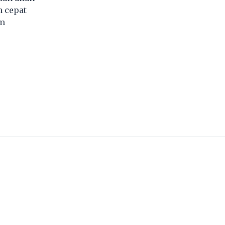
h cepat
am