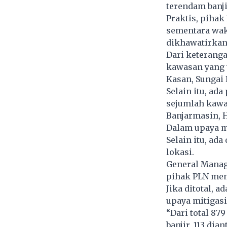
terendam banji
Praktis, pihak
sementara wak
dikhawatirkan
Dari keteranga
kawasan yang t
Kasan, Sungai 
Selain itu, ad
sejumlah kawas
Banjarmasin, HB
Dalam upaya mi
Selain itu, ad
lokasi.
General Manag
pihak PLN mem
Jika ditotal,
upaya mitigasi
“Dari total 87
banjir, 113 di