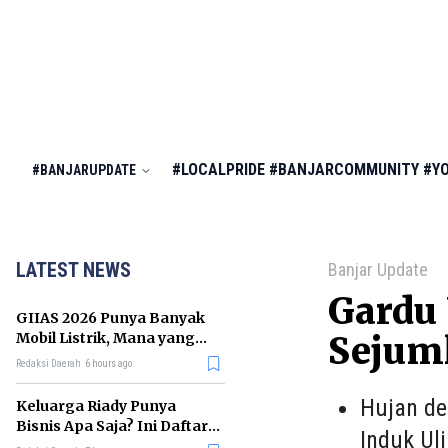
#LOCALPRIDE
#BANJARCOMMUNITY
#Y
#BANJARUPDATE
LATEST NEWS
Banjar Update
Gardu 
GIIAS 2026 Punya Banyak
Mobil Listrik, Mana yang
Sejum
Cocok untuk Gaji Rp10 Juta?
Redaksi Daerah
6 hours ago
Hujan de
Keluarga Riady Punya
Bisnis Apa Saja? Ini Daftar
Induk Ul
Kerajaan Usahanya