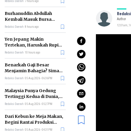
Redaksi Daerah
7 hours ago
Burhanuddin Abdullah
Redaksi
Kembali Masuk Bursa
Author
Gubernur BI, Ini Rekam
12:01am, 16
Redaksi Daerah
8 hours ago
Jejaknya
Yen Jepang Makin
Tertekan, Haruskah Rupiah
Ikut Khawatir?
Redaksi Daerah
10 hours ago
Benarkah Gaji Besar
Menjamin Bahagia? Simak
Penjelasan Ilmu Ekonomi
Redaksi Daerah
05 Aug 2026 - 06:36PM
Malaysia Punya Gedung
Tertinggi Kedua di Dunia,
Ini Daftar Lengkap 2026
Redaksi Daerah
05 Aug 2026 - 05:27PM
Dari Kebun ke Meja Makan,
Begini Rantai Produksi
Sawit di Indonesia
Redaksi Daerah
05 Aug 2026 - 04:31PM