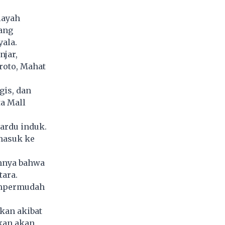
layah
ang
ala.
njar,
roto, Mahat
gis, dan
ta Mall
ardu induk.
 masuk ke
mnya bahwa
ara.
empermudah
mkan akibat
ikan akan