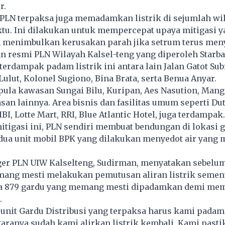
r.
 PLN terpaksa juga memadamkan listrik di sejumlah wi
tu. Ini dilakukan untuk mempercepat upaya mitigasi y
 menimbulkan kerusakan parah jika setrum terus meny
n resmi PLN Wilayah Kalsel-teng yang diperoleh Starba
erdampak padam listrik ini antara lain Jalan Gatot Sub
Lulut, Kolonel Sugiono, Bina Brata, serta Benua Anyar.
a pula kawasan Sungai Bilu, Kuripan, Aes Nasution, Mang
an lainnya. Area bisnis dan fasilitas umum seperti Du
I, Lotte Mart, RRI, Blue Atlantic Hotel, juga terdampak.
tigasi ini, PLN sendiri membuat bendungan di lokasi g
a dua unit mobil BPK yang dilakukan menyedot air yang
er PLN UIW Kalselteng, Sudirman, menyatakan sebelu
ang mesti melakukan pemutusan aliran listrik sement
 ada 879 gardu yang memang mesti dipadamkan demi m
.
9 unit Gardu Distribusi yang terpaksa harus kami pada
antaranya sudah kami alirkan listrik kembali. Kami past