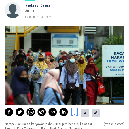
Redaksi Daerah
Author
09:10am, 24 Oct, 2024
-
+
A
A
Nampak sejumlah karyawan pabrik usai jam kerja di kawasan PT
(trenasia.com)
Panarub Kota Tangerang. Foto : Panji Asmoro/TrenAsia