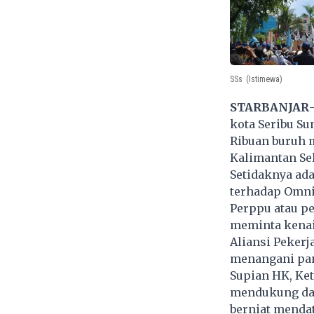
SSs
(Istimewa)
STARBANJAR
kota Seribu Su
Ribuan buruh 
Kalimantan Sel
Setidaknya ada
terhadap Omni
Perppu atau p
meminta kena
Aliansi Pekerj
menangani pa
Supian HK, Ke
mendukung dan
berniat menda