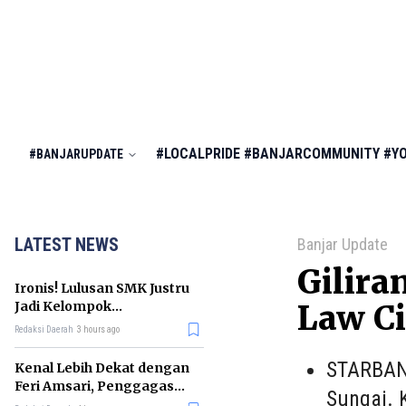
#LOCALPRIDE
#BANJARCOMMUNITY
#Y
#BANJARUPDATE
LATEST NEWS
Banjar Update
Gilir
Ironis! Lulusan SMK Justru
Jadi Kelompok
Law Ci
Pengangguran Terbanyak
Redaksi Daerah
3 hours ago
di RI
STARBANJ
Kenal Lebih Dekat dengan
Feri Amsari, Penggagas
Sungai. 
Kabinet Bayangan