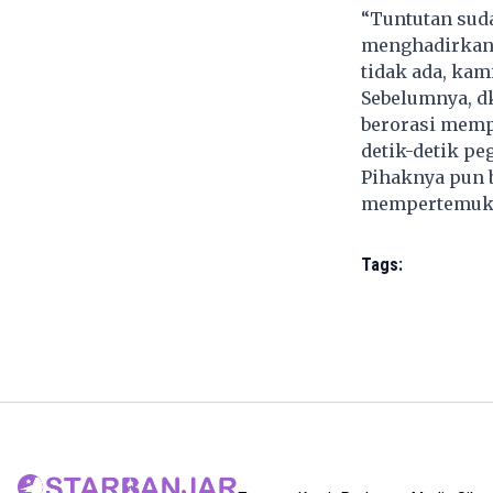
“Tuntutan suda
menghadirkan 
tidak ada, kam
Sebelumnya, d
berorasi mempe
detik-detik pe
Pihaknya pun 
mempertemukan
Tags: