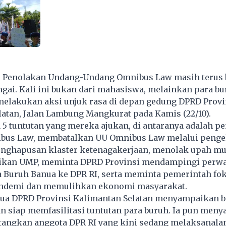
- Penolakan Undang-Undang Omnibus Law masih terus 
ngai. Kali ini bukan dari mahasiswa, melainkan para bu
melakukan aksi unjuk rasa di depan gedung DPRD Provi
atan, Jalan Lambung Mangkurat pada Kamis (22/10).
 5 tuntutan yang mereka ajukan, di antaranya adalah p
bus Law, membatalkan UU Omnibus Law melalui penge
enghapusan klaster ketenagakerjaan, menolak upah m
ikan UMP, meminta DPRD Provinsi mendampingi perwa
a Buruh Banua ke DPR RI, serta meminta pemerintah fo
ndemi dan memulihkan ekonomi masyarakat.
tua DPRD Provinsi Kalimantan Selatan menyampaikan b
 siap memfasilitasi tuntutan para buruh. Ia pun meny
tangkan anggota DPR RI yang kini sedang melaksanalan