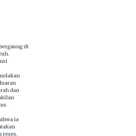
bergaung di
ruh.
nsi
enolakan
luaran
urah dan
kilan
kus
ahwa ia
atakan
 reses.