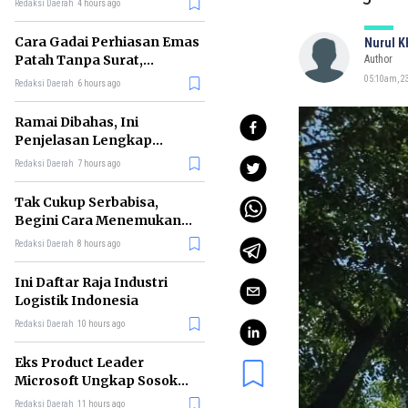
Redaksi Daerah
4 hours ago
Cara Gadai Perhiasan Emas
Nurul 
Patah Tanpa Surat,
Author
Ternyata Tetap Bisa!
05:10am, 23
Redaksi Daerah
6 hours ago
Ramai Dibahas, Ini
Penjelasan Lengkap
tentang Konsep Kabinet
Redaksi Daerah
7 hours ago
Bayangan
Tak Cukup Serbabisa,
Begini Cara Menemukan
'Spike' agar CV Dilirik HR
Redaksi Daerah
8 hours ago
Ini Daftar Raja Industri
Logistik Indonesia
Redaksi Daerah
10 hours ago
Eks Product Leader
Microsoft Ungkap Sosok
yang Paling Cocok
Redaksi Daerah
11 hours ago