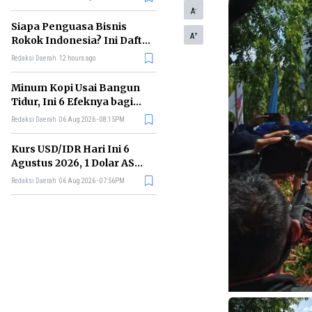
Memimpin di Era AI
-
A
Siapa Penguasa Bisnis
+
A
Rokok Indonesia? Ini Daftar
Perusahaan Terbesarnya
Redaksi Daerah
12 hours ago
Minum Kopi Usai Bangun
Tidur, Ini 6 Efeknya bagi
Kesehatan Tubuh
Redaksi Daerah
06 Aug 2026 - 08:15PM
Kurs USD/IDR Hari Ini 6
Agustus 2026, 1 Dolar AS
Kini Berapa Rupiah?
Redaksi Daerah
06 Aug 2026 - 07:56PM