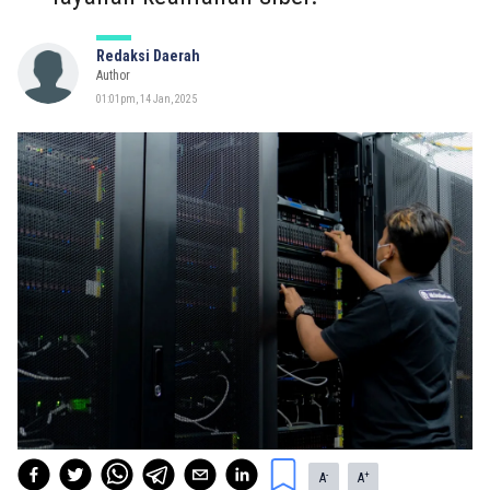
Redaksi Daerah
Author
01:01pm, 14 Jan, 2025
-
+
A
A