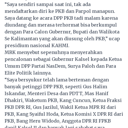
“Saya sendiri sampai saat ini, tak ada
mendaftarkan diri ke PKB dan Parpol manapun.
Saya datang ke acara DPP PKB tadi malam karena
diundang dan merasa terhormat bisa berkumpul
dengan Para Calon Gubernur, Bupati dan Walikota
Se Kalimantan yang akan diusung oleh PKB,” ucap
presidium nasional KAHMI.
MRK menyebut sepenuhnya menyerahkan
pencalonan sebagai Gubernur Kalsel kepada Ketua
Umum DPP Partai NasDem, Surya Paloh dan Para
Elite Politik lainnya.
“Saya bersyukur telah lama berteman dengan
banyak petinggi DPP PKB, seperti Gus Halim
Iskandar, Menteri Desa dan PDTT, Mas Hanif
Dhakiri, Waketum PKB, Kang Cuncun, Ketua Fraksi
PKB DPR RI, Gus Jazilul, Wakil Ketua MPR RI dari
PKB, Kang Syaiful Hoda, Ketua Komisi X DPR RI dari
PKB, Bang Heru Widodo, Anggota DPR RI FPKB
dapil Kalsel II dan banyak lagi sahabat saya