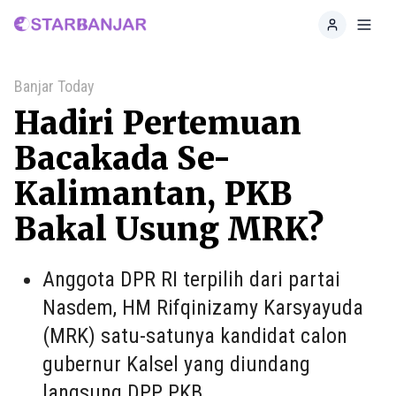
Home
Toggl
Banjar Today
Hadiri Pertemuan
Bacakada Se-
Kalimantan, PKB
Bakal Usung MRK?
Anggota DPR RI terpilih dari partai
Nasdem, HM Rifqinizamy Karsyayuda
(MRK) satu-satunya kandidat calon
gubernur Kalsel yang diundang
langsung DPP PKB.