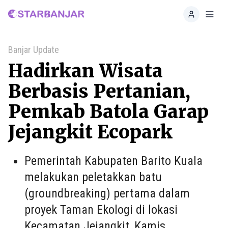
Home
Toggl
Banjar Update
Hadirkan Wisata
Berbasis Pertanian,
Pemkab Batola Garap
Jejangkit Ecopark
Pemerintah Kabupaten Barito Kuala
melakukan peletakkan batu
(groundbreaking) pertama dalam
proyek Taman Ekologi di lokasi
Kecamatan Jejangkit, Kamis