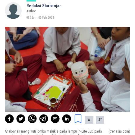
Redaksi Starbanjar
Author
08:02am, 03 Feb, 2024
-
+
A
A
Anak-anak mengikuti lomba melukis pada lampu in-Lite LED pada
(trenasia.com)