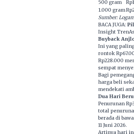
500 gram
Rp1
1.000 gram
Rp2
Sumber: Logam 
BACA JUGA:
Pi
Insight TrenA
Buyback Anjlo
Ini yang palin
rontok Rp67.00
Rp228.000 menj
sempat menyen
Bagi pemegang 
harga beli sek
mendekati amba
Dua Hari Beru
Penurunan Rp3
total penuruna
berada di bawa
11 Juni 2026.
Artinya hari i