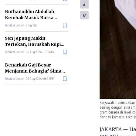
-
A
Burhanuddin Abdullah
+
A
Kembali Masuk Bursa
Gubernur BI, Ini Rekam
Redaksi Daerah
a day ago
Jejaknya
Yen Jepang Makin
Tertekan, Haruskah Rupiah
Ikut Khawatir?
Redaksi Daerah
06 Aug 2026 - 10:10AM
Benarkah Gaji Besar
Menjamin Bahagia? Simak
Penjelasan Ilmu Ekonomi
Redaksi Daerah
05 Aug 2026 - 06:36PM
Karyawati menunjukkan 
seiring dengan aksi am
gram berada di level Rp
dengan kemarin. Foto: I
JAKARTA — Ha