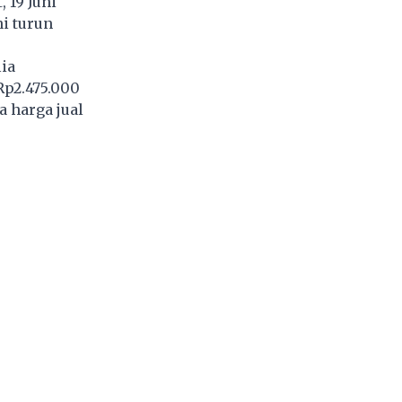
 19 Juni
ni turun
ia
Rp2.475.000
a harga jual