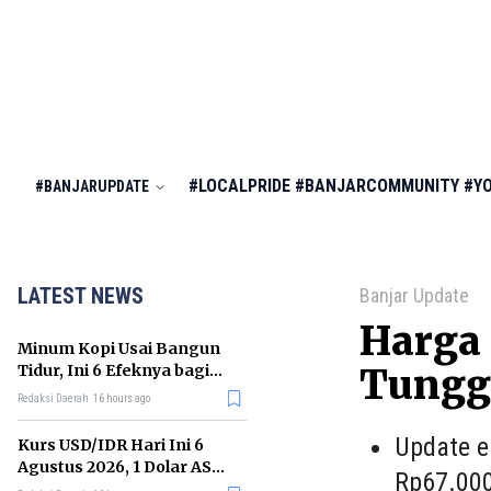
#LOCALPRIDE
#BANJARCOMMUNITY
#Y
#BANJARUPDATE
LATEST NEWS
Banjar Update
Harga 
Minum Kopi Usai Bangun
Tidur, Ini 6 Efeknya bagi
Tungg
Kesehatan Tubuh
Redaksi Daerah
16 hours ago
Update e
Kurs USD/IDR Hari Ini 6
Agustus 2026, 1 Dolar AS
Rp67.000
Kini Berapa Rupiah?