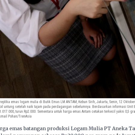
replika emas logam mulia di Butik Emas LM ANTAM, Kebun Sirih, Jakarta, Senin, 12 Oktob
bil untung setelah naik tajam pada perdagangan sebelumnya. Berdasarkan informasi Unit
1.017.000, turun Rp2.000. Sementara untuk harga emas Antam cetakan terkecil yakni 0,5 
smail Pohan/TrenAsia
rga emas batangan produksi Logam Mulia PT Aneka T