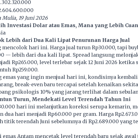
.302.320.000
.604.600.000
Mulia, 19 Juni 2026
lih Investasi Dolar atau Emas, Mana yang Lebih Cuan
sia
k Lebih dari Dua Kali Lipat Penurunan Harga Jual
g mencolok hari ini. Harga jual turun Rp30.000, tapi bu
0 — lebih dari dua kali lipat. Spread langsung melonjak
adi Rp265.000, level terlebar sejak 12 Juni 2026 ketika 
tuh Rp259.000.
emas yang ingin menjual hari ini, kondisinya kembali 
arang, break-even baru tercapai setelah kenaikan sekit
ng psikologis 10% yang jarang terlihat dalam sebulan
ntun Turun, Mendekati Level Terendah Tahun Ini
0.000 hari ini melanjutkan koreksi serupa kemarin,
n dua hari menjadi Rp60.000 per gram. Harga Rp2.673.
h titik terendah Juni sebelumnya di Rp2.689.000 yang te
ni emas Antam mencetak level terendah baru sejak awal 