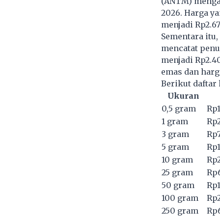
(ANTM) mengal
2026. Harga ya
menjadi Rp2.67
Sementara itu
mencatat penur
menjadi Rp2.40
emas dan harg
Berikut daftar 
Ukuran
0,5 gram
Rp1
1 gram
Rp2
3 gram
Rp7
5 gram
Rp1
10 gram
Rp2
25 gram
Rp6
50 gram
Rp1
100 gram
Rp2
250 gram
Rp6