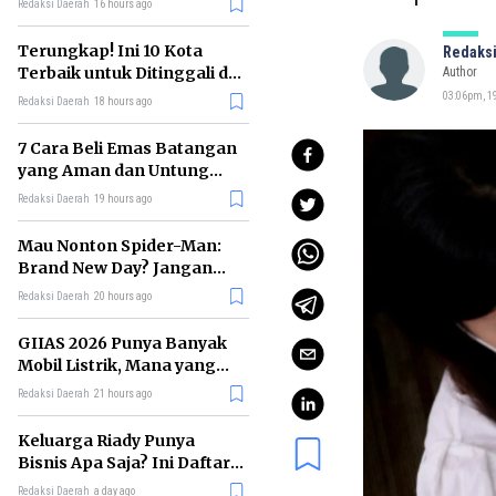
Redaksi Daerah
16 hours ago
Terungkap! Ini 10 Kota
Redaksi
Terbaik untuk Ditinggali di
Author
Dunia Tahun 2026
03:06pm, 1
Redaksi Daerah
18 hours ago
7 Cara Beli Emas Batangan
yang Aman dan Untung
untuk Pemula
Redaksi Daerah
19 hours ago
Mau Nonton Spider-Man:
Brand New Day? Jangan
Lewatkan 6 Film Penting
Redaksi Daerah
20 hours ago
Ini
GIIAS 2026 Punya Banyak
Mobil Listrik, Mana yang
Cocok untuk Gaji Rp10 Juta?
Redaksi Daerah
21 hours ago
Keluarga Riady Punya
Bisnis Apa Saja? Ini Daftar
Kerajaan Usahanya
Redaksi Daerah
a day ago