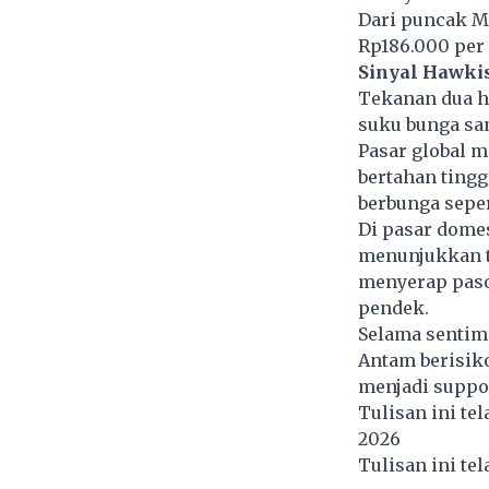
Dari puncak Me
Rp186.000 per 
Sinyal Hawki
Tekanan dua ha
suku bunga sa
Pasar global 
bertahan ting
berbunga seper
Di pasar domes
menunjukkan t
menyerap pasok
pendek.
Selama sentim
Antam berisiko
menjadi suppor
Tulisan ini te
2026
Tulisan ini te