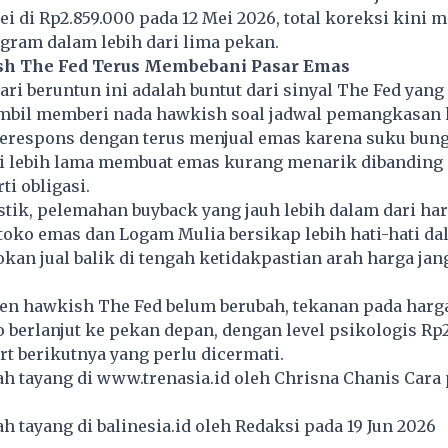
i di Rp2.859.000 pada 12 Mei 2026, total koreksi kini 
gram dalam lebih dari lima pekan.
sh The Fed Terus Membebani Pasar Emas
ri beruntun ini adalah buntut dari sinyal The Fed yan
mbil memberi nada hawkish soal jadwal pemangkasan 
merespons dengan terus menjual emas karena suku bun
gi lebih lama membuat emas kurang menarik dibanding 
ti obligasi.
tik, pelemahan buyback yang jauh lebih dalam dari har
oko emas dan Logam Mulia bersikap lebih hati-hati da
an jual balik di tengah ketidakpastian arah harga jan
en hawkish The Fed belum berubah, tekanan pada harg
 berlanjut ke pekan depan, dengan level psikologis Rp
t berikutnya yang perlu dicermati.
lah tayang di
www.trenasia.id
oleh Chrisna Chanis Cara 
lah tayang di
balinesia.id
oleh Redaksi pada 19 Jun 2026