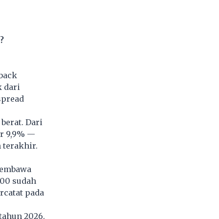
?
yback
 dari
spread
berat. Dari
ar 9,9% —
 terakhir.
 membawa
000 sudah
rcatat pada
tahun 2026.