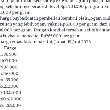
ami penurunan sebesar Rp30.000 per gram pada Jumat,
ng sebelumnya berada di level Rp2.703.000 per gram ki
3.000 per gram.
, harga buyback atau pembelian kembali oleh Logam Mul
unan yang lebih tajam, yakni Rp67.000 per gram, dari 
8.000 per gram. Dengan kondisi tersebut, selisih antar
a buyback mencapai Rp265.000 per gram.
harga emas Antam hari ini, Jumat, 19 Juni 2026.
Harga
.386.500
.673.000
.904.000
3.140.000
6.135.000
5.212.000
30.345.000
60.612.000
51.265.000