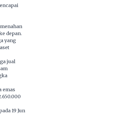
mencapai
g menahan
ke depan.
ga yang
aset
ga jual
lam
gka
a emas
2.650.000
pada 19 Jun