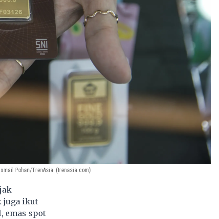
 Ismail Pohan/TrenAsia
(trenasia.com)
jak
 juga ikut
l, emas spot