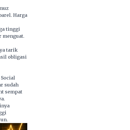
rmuz
arel. Harga
a tinggi
ar menguat.
ya tarik
il obligasi
Social
ar sudah
ent sempat
ya.
inya
ggi
run.