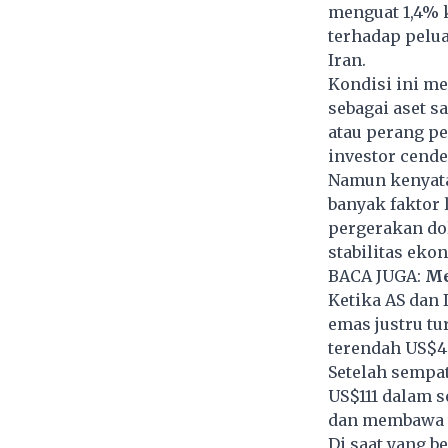
menguat 1,4% 
terhadap pelu
Iran.
Kondisi ini me
sebagai aset s
atau perang pe
investor cende
Namun kenyata
banyak faktor 
pergerakan do
stabilitas eko
BACA JUGA:
Me
Ketika AS dan 
emas justru tu
terendah US$4.
Setelah sempat
US$111 dalam 
dan membawa to
Di saat yang b