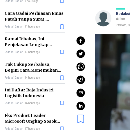
Redaksi Daerah
9 hours ago
Cara Gadai Perhiasan Emas
Redaksi
Patah Tanpa Surat,
Author
Ternyata Tetap Bisa!
09:05am, 26
Redaksi Daerah
11 hours ago
Ramai Dibahas, Ini
Penjelasan Lengkap
tentang Konsep Kabinet
Redaksi Daerah
13 hours ago
Bayangan
Tak Cukup Serbabisa,
Begini Cara Menemukan
'Spike' agar CV Dilirik HR
Redaksi Daerah
14 hours ago
Ini Daftar Raja Industri
Logistik Indonesia
Redaksi Daerah
16 hours ago
Eks Product Leader
Microsoft Ungkap Sosok
yang Paling Cocok
Redaksi Daerah
17 hours ago