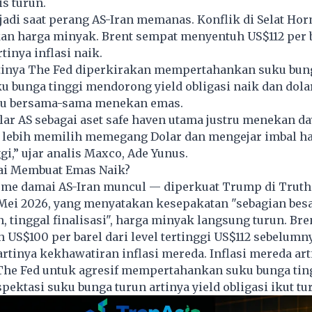
is turun.
rjadi saat perang AS-Iran memanas. Konflik di Selat Ho
an harga minyak. Brent sempat menyentuh US$112 per b
tinya inflasi naik.
artinya The Fed diperkirakan mempertahankan suku bung
ku bunga tinggi mendorong yield obligasi naik dan dol
itu bersama-sama menekan emas.
ar AS sebagai aset safe haven utama justru menekan da
 lebih memilih memegang Dolar dan mengejar imbal has
gi,” ujar analis Maxco, Ade Yunus.
i Membuat Emas Naik?
sme damai AS-Iran muncul — diperkuat Trump di Truth 
 Mei 2026, yang menyatakan kesepakatan "sebagian bes
, tinggal finalisasi", harga minyak langsung turun. Br
h US$100 per barel dari level tertinggi US$112 sebelumn
rtinya kekhawatiran inflasi mereda. Inflasi mereda art
The Fed untuk agresif mempertahankan suku bunga tin
pektasi suku bunga turun artinya yield obligasi ikut tu