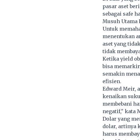
pasar aset ber
sebagai safe h
Musuh Utama E
Untuk memaham
menentukan ara
aset yang tida
tidak membaya
Ketika yield o
bisa memarkir 
semakin menar
efisien.
Edward Meir, 
kenaikan suku 
membebani harg
negatif," kata
Dolar yang me
dolar, artinya
harus membaya