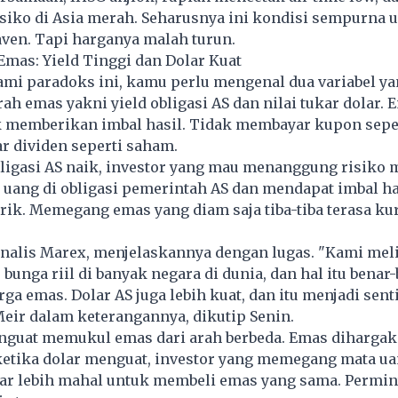
isiko di Asia merah. Seharusnya ini kondisi sempurna 
aven. Tapi harganya malah turun.
mas: Yield Tinggi dan Dolar Kuat
i paradoks ini, kamu perlu mengenal dua variabel ya
h emas yakni yield obligasi AS dan nilai tukar dolar. 
k memberikan imbal hasil. Tidak membayar kupon seper
r dividen seperti saham.
bligasi AS naik, investor yang mau menanggung risiko
uang di obligasi pemerintah AS dan mendapat imbal ha
ik. Memegang emas yang diam saja tiba-tiba terasa ku
analis Marex, menjelaskannya dengan lugas. "Kami mel
bunga riil di banyak negara di dunia, dan hal itu benar
a emas. Dolar AS juga lebih kuat, dan itu menjadi sen
 Meir dalam keterangannya, dikutip Senin.
nguat memukul emas dari arah berbeda. Emas diharga
 ketika dolar menguat, investor yang memegang mata ua
r lebih mahal untuk membeli emas yang sama. Permin