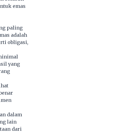
untuk emas
ng paling
Emas adalah
ti obligasi,
 minimal
sil yang
rang
ihat
-benar
timen
kan dalam
ng lain
taan dari