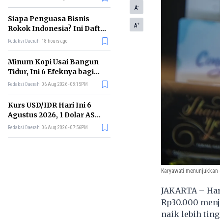
Memimpin di Era AI
-
A
Siapa Penguasa Bisnis
+
A
Rokok Indonesia? Ini Daftar
Perusahaan Terbesarnya
Redaksi Daerah
18 hours ago
Minum Kopi Usai Bangun
Tidur, Ini 6 Efeknya bagi
Kesehatan Tubuh
Redaksi Daerah
06 Aug 2026 - 08:15PM
Kurs USD/IDR Hari Ini 6
Agustus 2026, 1 Dolar AS
Kini Berapa Rupiah?
Redaksi Daerah
06 Aug 2026 - 07:56PM
Karyawati menunjukkan e
JAKARTA – Harg
Rp30.000 menja
naik lebih tin