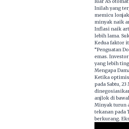
luar AS otomat
Inilah yang te
memicu lonjak
minyak naik ar
Inflasi naik 
lebih lama. Su
Kedua faktor 
“Penguatan Dol
emas. Investor
yang lebih ting
Mengapa Dama
Ketika optimi
pada Sabtu, 23
dinegosiasikan
anjlok di bawa
Minyak turun a
tekanan pada 
berkurang. Eks