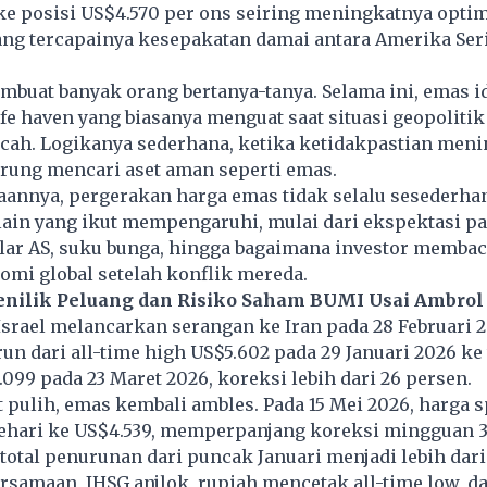
ke posisi US$4.570 per ons seiring meningkatnya opti
ang tercapainya kesepakatan damai antara Amerika Ser
mbuat banyak orang bertanya-tanya. Selama ini, emas i
afe haven yang biasanya menguat saat situasi geopolit
cah. Logikanya sederhana, ketika ketidakpastian meni
rung mencari aset aman seperti emas.
annya, pergerakan harga emas tidak selalu sesederhan
lain yang ikut mempengaruhi, mulai dari ekspektasi pa
lar AS, suku bunga, hingga bagaimana investor membac
nomi global setelah konflik mereda.
nilik Peluang dan Risiko Saham BUMI Usai Ambrol 
Israel melancarkan serangan ke Iran pada 28 Februari 
run dari all-time high US$5.602 pada 29 Januari 2026 ke 
099 pada 23 Maret 2026, koreksi lebih dari 26 persen.
 pulih, emas kembali ambles. Pada 15 Mei 2026, harga s
sehari ke US$4.539, memperpanjang koreksi mingguan 
tal penurunan dari puncak Januari menjadi lebih dari 
ersamaan, IHSG anjlok, rupiah mencetak all-time low, d