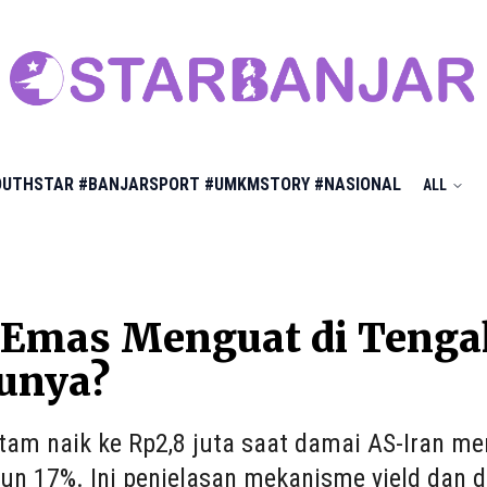
OUTHSTAR
#BANJARSPORT
#UMKMSTORY
#NASIONAL
ALL
 Emas Menguat di Tengah
unya?
am naik ke Rp2,8 juta saat damai AS-Iran men
un 17%. Ini penjelasan mekanisme yield dan do