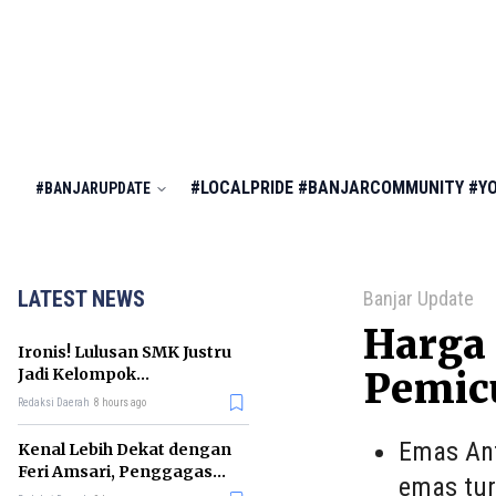
#LOCALPRIDE
#BANJARCOMMUNITY
#Y
#BANJARUPDATE
LATEST NEWS
Banjar Update
Harga
Ironis! Lulusan SMK Justru
Jadi Kelompok
Pemic
Pengangguran Terbanyak
Redaksi Daerah
8 hours ago
di RI
Emas Ant
Kenal Lebih Dekat dengan
Feri Amsari, Penggagas
emas tur
Kabinet Bayangan