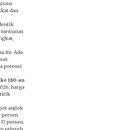
misme
ikat dan
dentik
ik memanas
ngkat,
a itu. Ada
sar,
a potensi
ke 180-an
2026, harga
titik
pot anjlok
3 persen
17 persen.
an seluruh