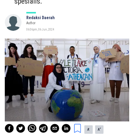
spesialis.
Redaksi Daerah
Author
06:06pm, 06 Jun, 2024
-
+
A
A