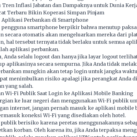
u Tren Inflasi Jabatan dan Dampaknya untuk Dunia Kerj
rat Terbaru Bikin Koperasi Simpan Pinjam
e Aplikasi Perbankan di Smartphone
r pengguna smartphone berpikir bahwa menutup paksa
un secara otomatis akan mengeluarkan mereka dari pla
n, hal tersebut ternyata tidak berlaku untuk semua apli
lah aplikasi perbankan.
, Anda selalu logout dan hanya jika layar logout terliha
p aplikasinya secara sempurna. Jika Anda tidak melak
perbankan mungkin akan tetap login untuk jangka wakt
pat menimbulkan risiko apalagi jika perangkat Anda d
an yang salah.
 Wi-Fi Publik Saat Login ke Aplikasi Mobile Banking
rgian ke luar negeri dan menggunakan Wi-Fi publik un
gan internet, jangan pernah masuk ke aplikasi mobile
termasuk koneksi Wi-Fi yang disediakan oleh hotel.
i publik berisiko karena peretas menggunakannya seba
tkan korban. Oleh karena itu, jika Anda terpaksa men