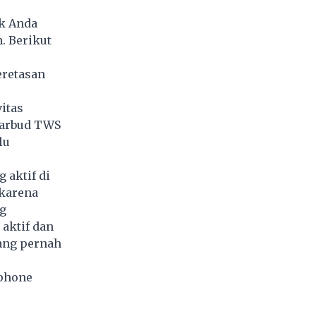
ak Anda
. Berikut
eretasan
itas
earbud TWS
lu
 aktif di
karena
ng
aktif dan
yang pernah
phone