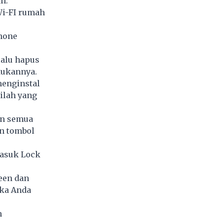
n.
Wi-FI rumah
hone
alu hapus
kukannya.
menginstal
ilah yang
an semua
n tombol
masuk Lock
een dan
aka Anda
n