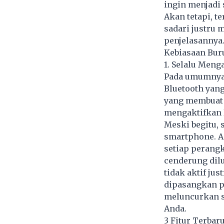
ingin menjadi 
Akan tetapi, t
sadari justru 
penjelasannya
Kebiasaan Bur
1. Selalu Men
Pada umumnya 
Bluetooth yan
yang membuat 
mengaktifkan 
Meski begitu, s
smartphone. A
setiap perangk
cenderung dil
tidak aktif ju
dipasangkan p
meluncurkan s
Anda.
3 Fitur Terba