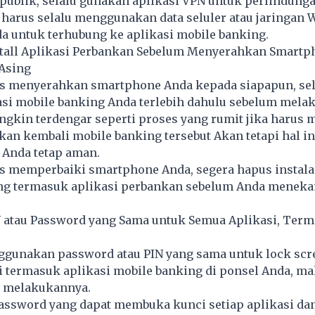
publik, selalu gunakan aplikasi VPN untuk perlindunga
 harus selalu menggunakan data seluler atau jaringan 
a untuk terhubung ke aplikasi mobile banking.
stall Aplikasi Perbankan Sebelum Menyerahkan Smartp
Asing
us menyerahkan smartphone Anda kepada siapapun, sel
asi mobile banking Anda terlebih dahulu sebelum mela
ngkin terdengar seperti proses yang rumit jika harus 
an kembali mobile banking tersebut Akan tetapi hal in
Anda tetap aman.
us memperbaiki smartphone Anda, segera hapus instal
ing termasuk aplikasi perbankan sebelum Anda meneka
N atau Password yang Sama untuk Semua Aplikasi, Ter
ggunakan password atau PIN yang sama untuk lock scr
i termasuk aplikasi mobile banking di ponsel Anda, m
i melakukannya.
password yang dapat membuka kunci setiap aplikasi da