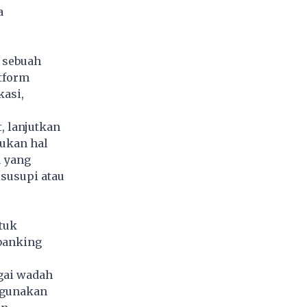
a
 sebuah
tform
kasi,
t, lanjutkan
ukan hal
u yang
isusupi atau
tuk
 banking
gai wadah
ggunakan