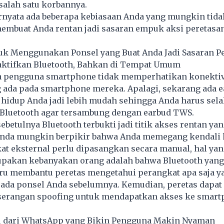
salah satu korbannya.
ernyata ada beberapa kebiasaan Anda yang mungkin tid
membuat Anda rentan jadi sasaran empuk aksi peretasan
.
uk Menggunakan Ponsel yang Buat Anda Jadi Sasaran P
gaktifkan Bluetooth, Bahkan di Tempat Umum
pengguna smartphone tidak memperhatikan konektiv
g ada pada smartphone mereka. Apalagi, sekarang ada 
hidup Anda jadi lebih mudah sehingga Anda harus sela
Bluetooth agar tersambung dengan earbud TWS.
ebetulnya Bluetooth terbukti jadi titik akses rentan yang
nda mungkin berpikir bahwa Anda memegang kendali 
at eksternal perlu dipasangkan secara manual, hal ya
upakan kebanyakan orang adalah bahwa Bluetooth yang 
stru membantu peretas mengetahui perangkat apa saja 
ada ponsel Anda sebelumnya. Kemudian, peretas dapat
erangan spoofing untuk mendapatkan akses ke smart
ru dari WhatsApp yang Bikin Pengguna Makin Nyaman