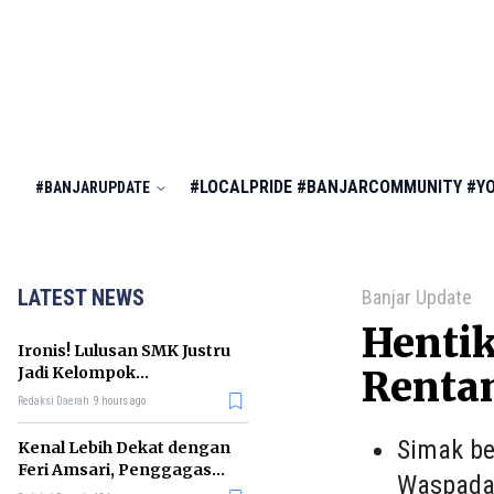
#LOCALPRIDE
#BANJARCOMMUNITY
#Y
#BANJARUPDATE
LATEST NEWS
Banjar Update
Henti
Ironis! Lulusan SMK Justru
Jadi Kelompok
Renta
Pengangguran Terbanyak
Redaksi Daerah
9 hours ago
di RI
Simak be
Kenal Lebih Dekat dengan
Feri Amsari, Penggagas
Waspada
Kabinet Bayangan