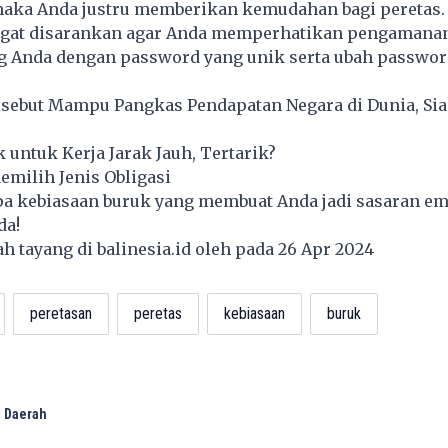
aka Anda justru memberikan kemudahan bagi peretas.
angat disarankan agar Anda memperhatikan pengamanan
g Anda dengan password yang unik serta ubah passwor
isebut Mampu Pangkas Pendapatan Negara di Dunia, Sia
k untuk Kerja Jarak Jauh, Tertarik?
emilih Jenis Obligasi
apa kebiasaan buruk yang membuat Anda jadi sasaran e
da!
lah tayang di
balinesia.id
oleh pada 26 Apr 2024
peretasan
peretas
kebiasaan
buruk
 Daerah