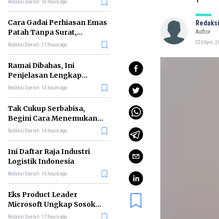
Redaksi Daerah
10 hours ago
Cara Gadai Perhiasan Emas
Redaksi
Patah Tanpa Surat,
Author
Ternyata Tetap Bisa!
02:04pm, 26
Redaksi Daerah
11 hours ago
Ramai Dibahas, Ini
Penjelasan Lengkap
tentang Konsep Kabinet
Redaksi Daerah
13 hours ago
Bayangan
Tak Cukup Serbabisa,
Begini Cara Menemukan
'Spike' agar CV Dilirik HR
Redaksi Daerah
14 hours ago
Ini Daftar Raja Industri
Logistik Indonesia
Redaksi Daerah
16 hours ago
Eks Product Leader
Microsoft Ungkap Sosok
yang Paling Cocok
Redaksi Daerah
17 hours ago