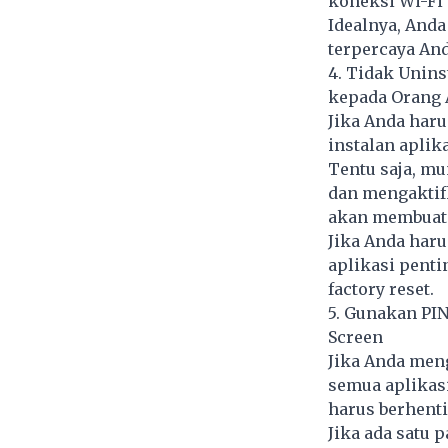
koneksi Wi-Fi 
Idealnya, Anda
terpercaya And
4. Tidak Unin
kepada Orang 
Jika Anda har
instalan aplik
Tentu saja, mu
dan mengaktifk
akan membuat 
Jika Anda har
aplikasi pent
factory reset.
5. Gunakan PI
Screen
Jika Anda men
semua aplikas
harus berhent
Jika ada satu 