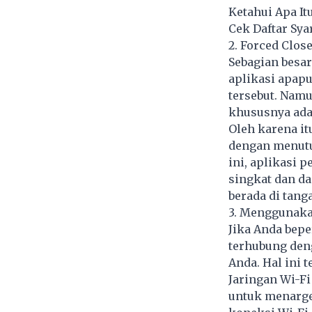
Ketahui Apa It
Cek Daftar Sya
2. Forced Clos
Sebagian besa
aplikasi apap
tersebut. Namu
khususnya ada
Oleh karena itu
dengan menutu
ini, aplikasi 
singkat dan da
berada di tang
3. Menggunakan
Jika Anda bepe
terhubung den
Anda. Hal ini 
Jaringan Wi-F
untuk menarge