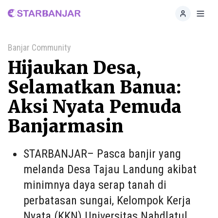
Home
Toggl
Banjar Community
Hijaukan Desa,
Selamatkan Banua:
Aksi Nyata Pemuda
Banjarmasin
STARBANJAR– Pasca banjir yang
melanda Desa Tajau Landung akibat
minimnya daya serap tanah di
perbatasan sungai, Kelompok Kerja
Nyata (KKN) Universitas Nahdlatul