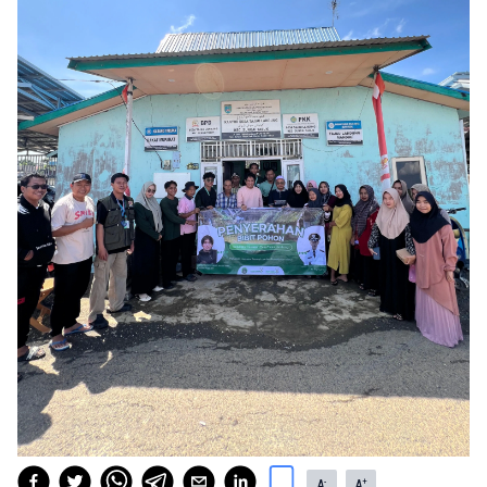
-
+
A
A