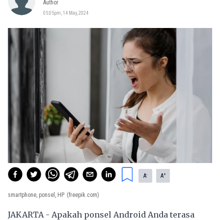
Author
05:05pm, 14 May, 2024
-
+
A
A
smartphone, ponsel, HP
(freepik.com)
JAKARTA - Apakah ponsel Android Anda terasa