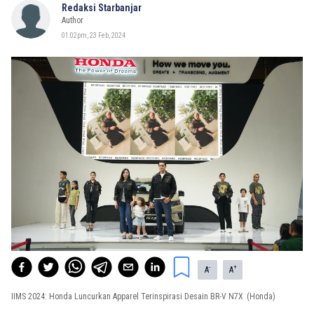
Redaksi Starbanjar
Author
01:02pm, 23 Feb, 2024
-
+
A
A
IIMS 2024: Honda Luncurkan Apparel Terinspirasi Desain BR-V N7X
(Honda)