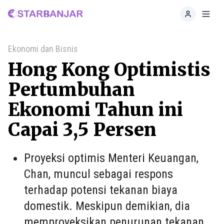
Home
Toggl
Ekonomi dan Bisnis
Hong Kong Optimistis
Pertumbuhan
Ekonomi Tahun ini
Capai 3,5 Persen
Proyeksi optimis Menteri Keuangan,
Chan, muncul sebagai respons
terhadap potensi tekanan biaya
domestik. Meskipun demikian, dia
memproyeksikan penurunan tekanan