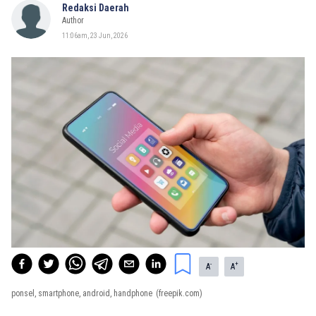
Redaksi Daerah
Author
11:06am, 23 Jun, 2026
-
+
A
A
ponsel, smartphone, android, handphone
(freepik.com)