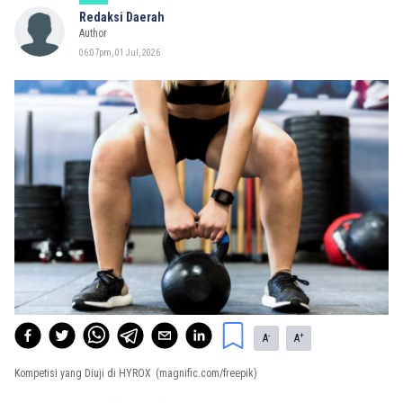
Redaksi Daerah
Author
06:07pm, 01 Jul, 2026
-
+
A
A
Kompetisi yang Diuji di HYROX
(magnific.com/freepik)